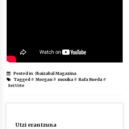
2026/07/03
MUSIBLA #297: Bide, Boards Of Canada, Somak,
Tiga, Twisted Teens, Underscores, Habia
2026/07/02
Posted in
Ibaizabal Magazina
Tagged #
Morgan
#
musika
#
Rafa Rueda
#
Sei Urte
Utzi erantzuna