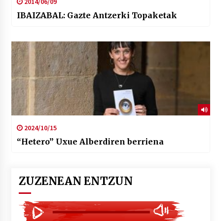
2014/06/09
IBAIZABAL: Gazte Antzerki Topaketak
2024/10/15
“Hetero” Uxue Alberdiren berriena
ZUZENEAN ENTZUN