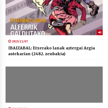
2015/11/07
IBAIZABAL: Etxerako lanak aztergai Argia
astekarian (2482. zenbakia)