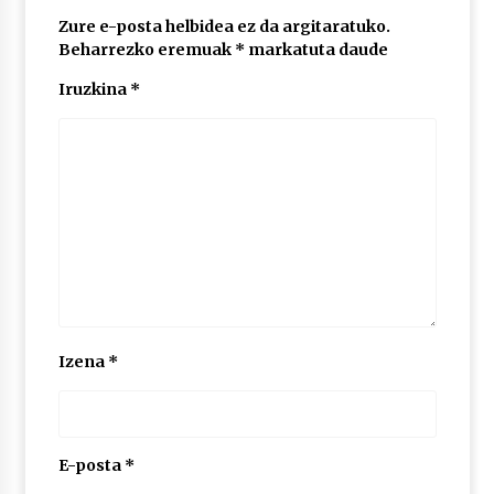
Zure e-posta helbidea ez da argitaratuko.
Beharrezko eremuak
*
markatuta daude
Iruzkina
*
Izena
*
E-posta
*