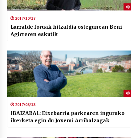
2017/10/17
Lurralde foruak hitzaldia ostegunean Beñi
Agirreren eskutik
2017/03/13
IBAIZABAL: Etxebarria parkearen inguruko
ikerketa egin du Joxemi Arribalzagak