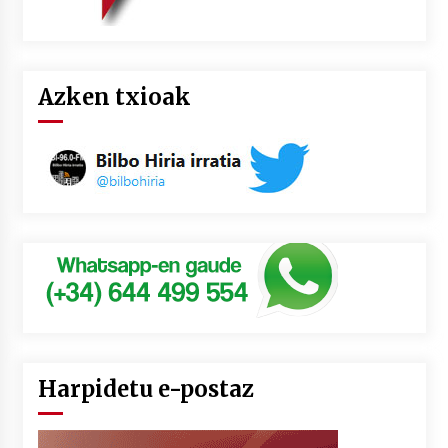
Azken txioak
Harpidetu e-postaz