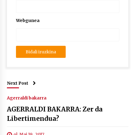
Webgunea
Next Post
Agerraldi bakarra
AGERRALDI BAKARRA: Zer da
Libertimendua?
ol. Mai 19 , 2017