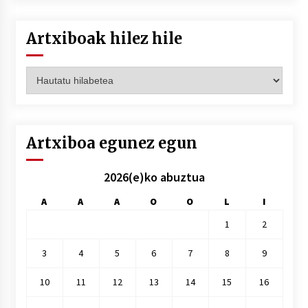
Artxiboak hilez hile
Artxiboak
hilez
hile
Artxiboa egunez egun
2026(e)ko abuztua
A
A
A
O
O
L
I
1
2
3
4
5
6
7
8
9
10
11
12
13
14
15
16