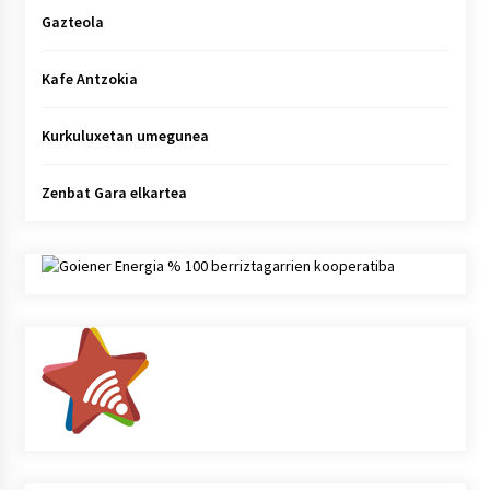
Gazteola
Kafe Antzokia
Kurkuluxetan umegunea
Zenbat Gara elkartea