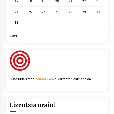
17
18
19
20
21
22
23
24
25
26
27
28
29
30
31
« Uzt
Bilbo Hiria irratia
Zenbat Gara
elkartearen ekimena da.
Lizentzia orain!