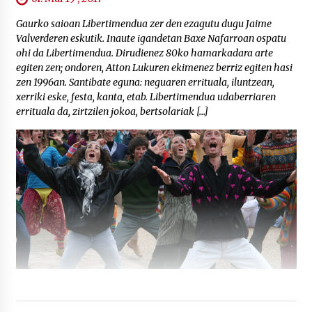
Gaurko saioan Libertimendua zer den ezagutu dugu Jaime
Valverderen eskutik. Inaute igandetan Baxe Nafarroan ospatu
ohi da Libertimendua. Dirudienez 80ko hamarkadara arte
egiten zen; ondoren, Atton Lukuren ekimenez berriz egiten hasi
zen 1996an. Santibate eguna: neguaren errituala, iluntzean,
xerriki eske, festa, kanta, etab. Libertimendua udaberriaren
errituala da, zirtzilen jokoa, bertsolariak […]