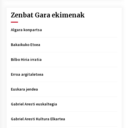
Zenbat Gara ekimenak
Algara konpartsa
Bakaikuko Etxea
Bilbo Hiria irratia
Erroa argitaletxea
Euskara jendea
Gabriel Aresti euskaltegia
Gabriel Aresti Kultura Elkartea