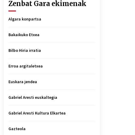
Zenbat Gara ekimenak
Algara konpartsa
Bakaikuko Etxea
Bilbo Hiria irratia
Erroa argitaletxea
Euskara jendea
Gabriel Aresti euskaltegia
Gabriel Aresti Kultura Elkartea
Gazteola