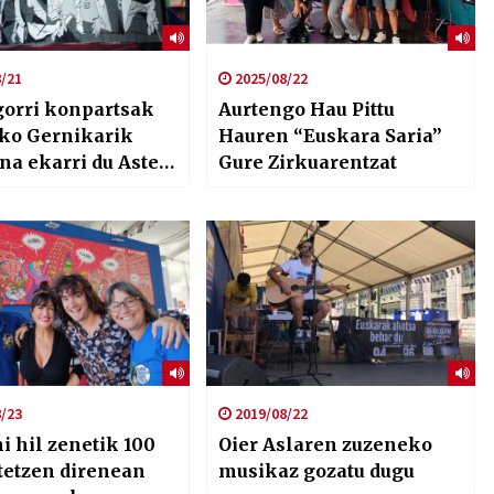
/21
2025/08/22
orri konpartsak
Aurtengo Hau Pittu
o Gernikarik
Hauren “Euskara Saria”
na ekarri du Aste
Gure Zirkuarentzat
ra
/23
2019/08/22
i hil zenetik 100
Oier Aslaren zuzeneko
etetzen direnean
musikaz gozatu dugu