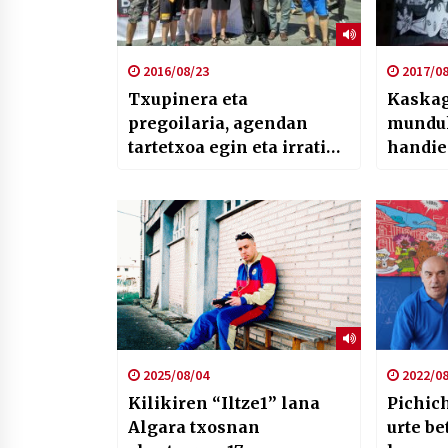
2016/08/23
2017/08
Txupinera eta
Kaskag
pregoilaria, agendan
munduk
tartetxoa egin eta irratian
handie
egon dira
Nagusi
2025/08/04
2022/08
Kilikiren “Iltze1” lana
Pichich
Algara txosnan
urte b