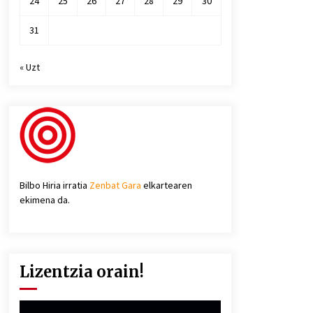
24
25
26
27
28
29
30
31
« Uzt
Bilbo Hiria irratia
Zenbat Gara
elkartearen
ekimena da.
Lizentzia orain!