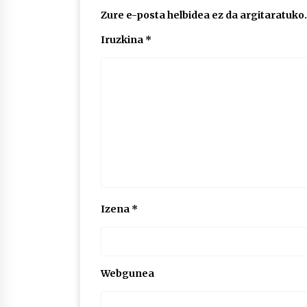
Zure e-posta helbidea ez da argitaratuko.
Iruzkina
*
Izena
*
Webgunea