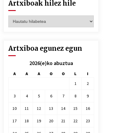
Artxiboak hilez hile
Artxiboak
hilez
hile
Artxiboa egunez egun
2026(e)ko abuztua
A
A
A
O
O
L
I
1
2
3
4
5
6
7
8
9
10
11
12
13
14
15
16
17
18
19
20
21
22
23