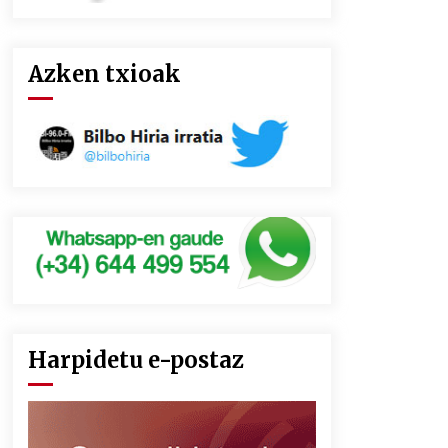
Azken txioak
Harpidetu e-postaz