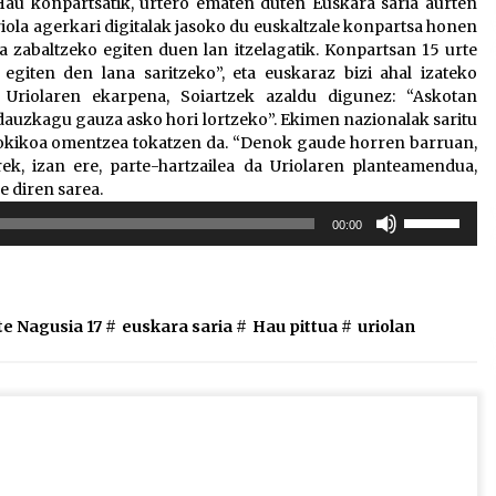
 Hau konpartsatik, urtero ematen duten Euskara saria aurten
riola agerkari digitalak jasoko du euskaltzale konpartsa honen
ta zabaltzeko egiten duen lan itzelagatik. Konpartsan 15 urte
egiten den lana saritzeko”, eta euskaraz bizi ahal izateko
Uriolaren ekarpena, Soiartzek azaldu digunez: “Askotan
dauzkagu gauza asko hori lortzeko”. Ekimen nazionalak saritu
 tokikoa omentzea tokatzen da. “Denok gaude horren barruan,
ek, izan ere, parte-hartzailea da Uriolaren planteamendua,
le diren sarea.
Erabili
00:00
gora/behera
gezi-
teklak
bolumena
te Nagusia 17
#
euskara saria
#
Hau pittua
#
uriolan
igotzeko
edo
jaisteko.