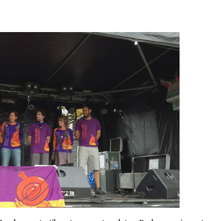
2026/07/15
Larunbatean Plentziako Itsas
Martxa ospatuko da
2026/07/07
SOINUGELA: Paul McCartney eta
Ringo Starr-en lan berriak
2026/07/03