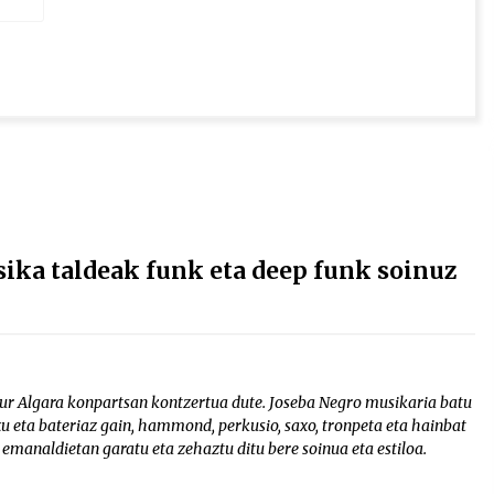
sika taldeak funk eta deep funk soinuz
aur Algara konpartsan kontzertua dute. Joseba Negro musikaria batu
xu eta bateriaz gain, hammond, perkusio, saxo, tronpeta eta hainbat
 emanaldietan garatu eta zehaztu ditu bere soinua eta estiloa.