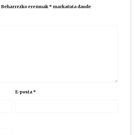
Beharrezko eremuak
*
markatuta daude
E-posta
*