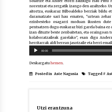
Soiartze eta Ander etorri zaizkigu Hau Pittu
norentzat eta zergatik izango den azaltzeko. U
aitortza, euskaraz Bilboaldeko berriak bildu e
daramatzate sari hau ematen, “urtean zehar 
ezinbesteko osagarri moduan ikusten dute 
pentsatzen dugu euskaraz bizi garela baina ez 
izan dituzte beste zenbaitetan, eta oraingoan
kolaboratzaileak garelako”, esan digu Anderr
herritarrak aldi berean jasotzaile eta berri emai
Soinu
00:00
erreproduzigailua
Deskargatu
hemen
.
Posted in
Aste Nagusia
Tagged #
As
Utzi erantzuna