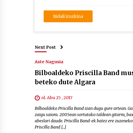
Next Post
Aste Nagusia
Bilboaldeko Priscilla Band mu
beteko dute Algara
ol. Abu 25 , 2017
Bilboaldeko Priscilla Band izan dugu gure artean. G
zaigu saiora. 2005ean sortutako taldean gitarra, ba
abeslari daude. Priscilla Band-ek batez ere zuzeneko
Priscilla Band […]