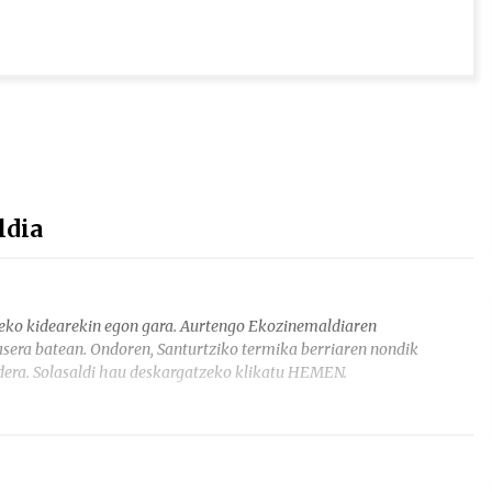
ldia
deko kidearekin egon gara. Aurtengo Ekozinemaldiaren
sera batean. Ondoren, Santurtziko termika berriaren nondik
ldera. Solasaldi hau deskargatzeko klikatu HEMEN.