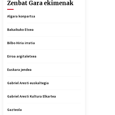
Zenbat Gara ekimenak
Algara konpartsa
Bakaikuko Etxea
Bilbo Hiria irratia
Erroa argitaletxea
Euskara jendea
Gabriel Aresti euskaltegia
Gabriel Aresti Kultura Elkartea
Gazteola