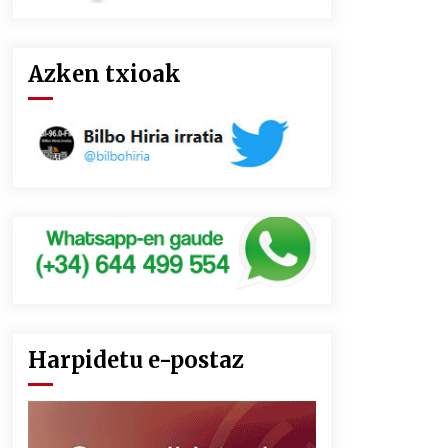
Azken txioak
Harpidetu e-postaz