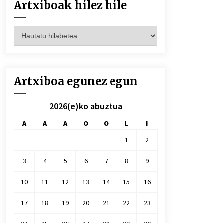
Artxiboak hilez hile
Artxiboak
hilez
hile
Artxiboa egunez egun
2026(e)ko abuztua
A
A
A
O
O
L
I
1
2
3
4
5
6
7
8
9
10
11
12
13
14
15
16
17
18
19
20
21
22
23