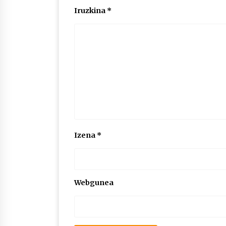
Iruzkina
*
Izena
*
Webgunea