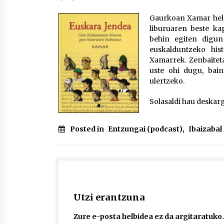
protagonista
2026/07/16
Gaurkoan Xamar heldu
liburuaren beste ka
POTTO: San Pedro jaietako bertso-
behin egiten digun
saioa
euskalduntzeko his
2026/07/09
Xamarrek. Zenbaitet
uste ohi dugu, bain
ulertzeko.
Auritz Iñurrietaren margoak
ikusgai Uribitarte40 aretoan
Solasaldi hau deskar
2026/07/03
Posted in
Entzungai (podcast)
,
Ibaizaba
Utzi erantzuna
Zure e-posta helbidea ez da argitaratuko.