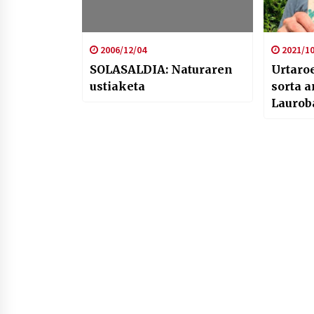
2006/12/04
2021/10
SOLASALDIA: Naturaren
Urtaro
ustiaketa
sorta a
Laurob
diskoa