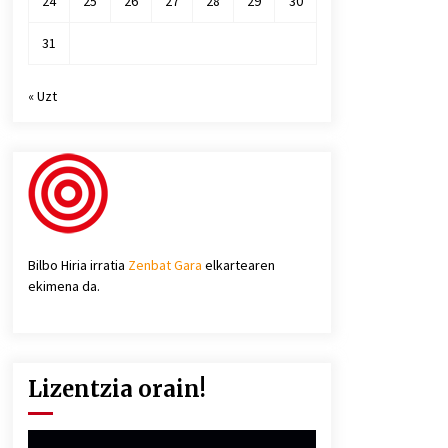
24
25
26
27
28
29
30
31
« Uzt
Bilbo Hiria irratia
Zenbat Gara
elkartearen
ekimena da.
Lizentzia orain!