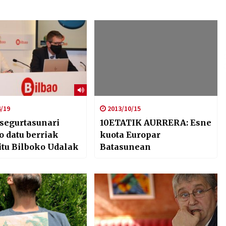
/19
2013/10/15
 segurtasunari
10ETATIK AURRERA: Esne
o datu berriak
kuota Europar
itu Bilboko Udalak
Batasunean