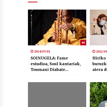
2014/07/03
2021/04
SOINUGELA: Fame
Hiriko
estudioa, Soul kantariak,
buruzk
Toumani Diabate…
atera d