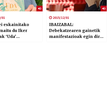
/01
2015/12/01
ei eskainitako
IBAIZABAL:
maitu du Iker
Debekatzearen gainetik
ak ‘Uda’
manifestazioak egin dira
rekin
Baionan