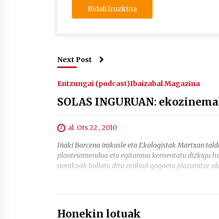
Next Post
Entzungai (podcast)
Ibaizabal Magazina
SOLAS INGURUAN: ekozinema
al. Ots 22 , 2010
Iñaki Barcena irakasle eta Ekologistak Martxan tal
planteiamendua eta egitaraua komentatu dizkigu ha
norakoak baliatu ditu zenbait gogoeta plazaratze a
Honekin lotuak