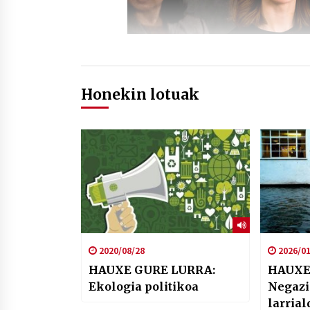
Honekin lotuak
2020/08/28
2026/01
HAUXE GURE LURRA:
HAUXE
Ekologia politikoa
Negazi
larria