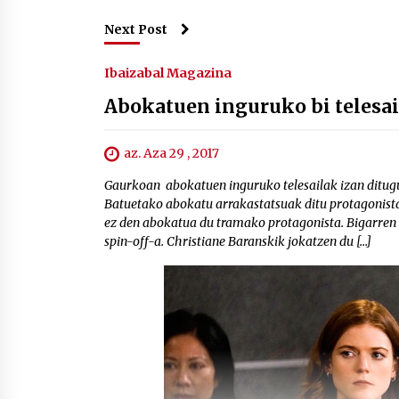
Next Post
Ibaizabal Magazina
Abokatuen inguruko bi telesail
az. Aza 29 , 2017
Gaurkoan abokatuen inguruko telesailak izan ditugu 
Batuetako abokatu arrakastatsuak ditu protagonista.
ez den abokatua du tramako protagonista. Bigarren 
spin-off-a. Christiane Baranskik jokatzen du […]