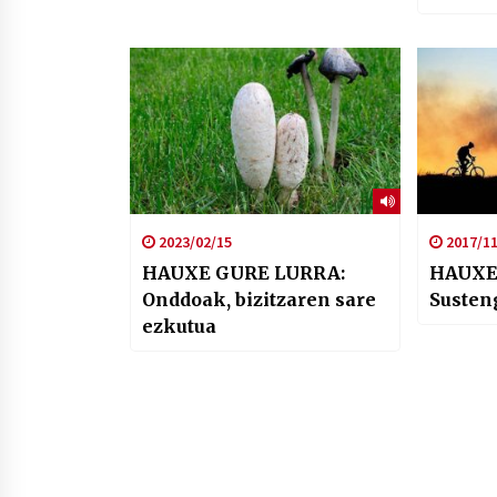
2023/02/15
2017/11
HAUXE GURE LURRA:
HAUXE
Onddoak, bizitzaren sare
Susten
ezkutua