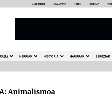
Guri buruz
LAGUNAK
Publi
Entzun
Ko
RA(k)
HERRIAK
HISTORIA
HAURRAK
BEREZIAK
“Hiztegi bat” Gorka Urbizuk
idatzitako letren hiztegia
: Animalismoa
2026/07/23
Auzoportala : 1×04 Auzofoniak