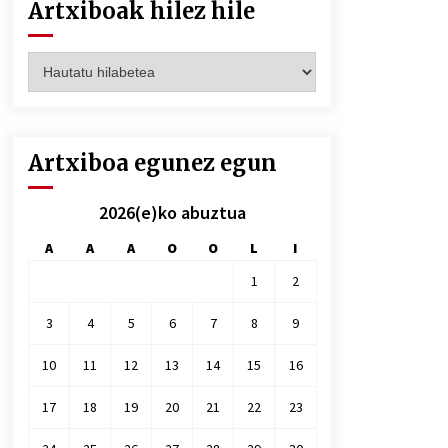
Artxiboak hilez hile
Artxiboak
hilez
hile
Artxiboa egunez egun
2026(e)ko abuztua
A
A
A
O
O
L
I
1
2
3
4
5
6
7
8
9
10
11
12
13
14
15
16
17
18
19
20
21
22
23