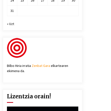
24
25
26
27
28
29
30
31
« Uzt
Bilbo Hiria irratia
Zenbat Gara
elkartearen
ekimena da.
Lizentzia orain!