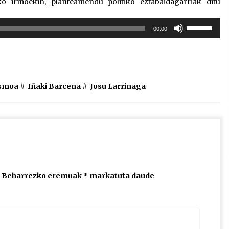
ko irmoekin, planteamendu politiko eztabaidagarriak ditu
Erabili
00:00
gora/behera
gezi-
teklak
bolumena
igotzeko
ismoa
#
Iñaki Barcena
#
Josu Larrinaga
edo
jaisteko.
Beharrezko eremuak
*
markatuta daude