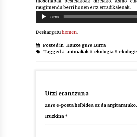
filosofikoak bestelakoak direlako. Asmo eti
mugimendu berri honen ertz erradikalenak.
Soinu
00:00
erreproduzigailua
Deskargatu
hemen
.
Posted in
Hauxe gure Lurra
Tagged #
animaliak
#
ekologia
#
ekolog
Utzi erantzuna
Zure e-posta helbidea ez da argitaratuko.
Iruzkina
*