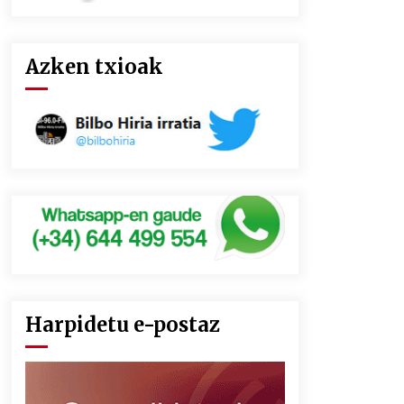
Azken txioak
Harpidetu e-postaz