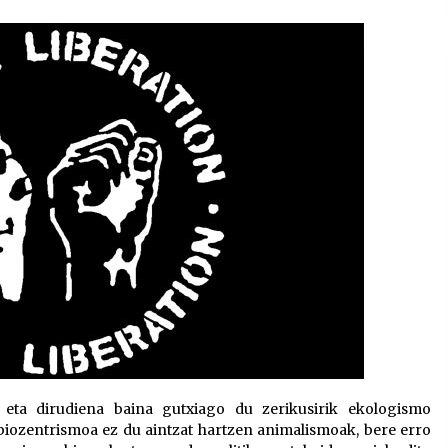
2026/07/15
Larunbatean Plentziako Itsas
Martxa ospatuko da
2026/07/07
SOINUGELA: Paul McCartney eta
Ringo Starr-en lan berriak
2026/07/03
eta dirudiena baina gutxiago du zerikusirik ekologismo
iozentrismoa ez du aintzat hartzen animalismoak, bere erro