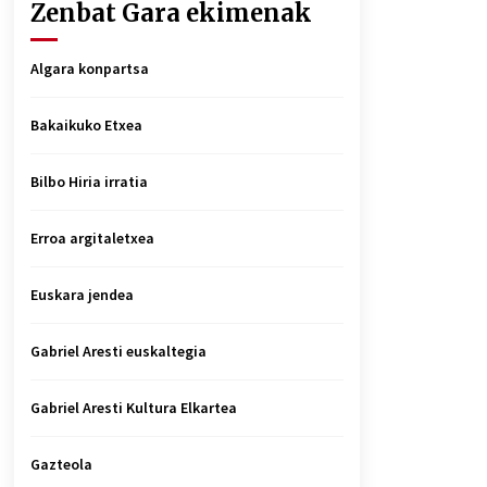
Zenbat Gara ekimenak
Algara konpartsa
Bakaikuko Etxea
Bilbo Hiria irratia
Erroa argitaletxea
Euskara jendea
Gabriel Aresti euskaltegia
Gabriel Aresti Kultura Elkartea
Gazteola