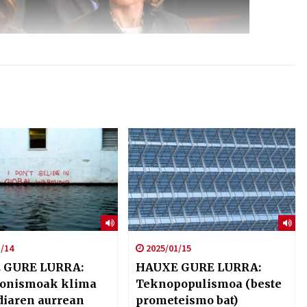
/14
2025/01/15
 GURE LURRA:
HAUXE GURE LURRA:
onismoak klima
Teknopopulismoa (beste
ldiaren aurrean
prometeismo bat)