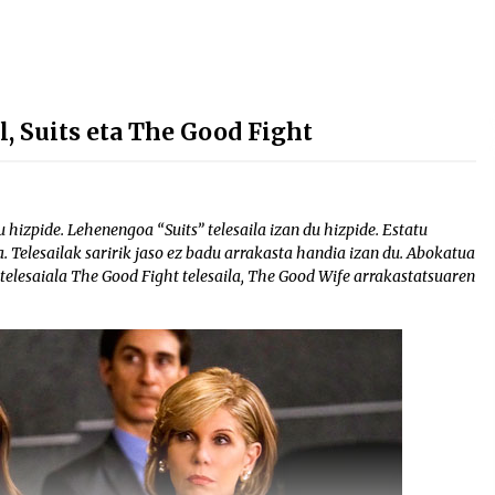
, Suits eta The Good Fight
hizpide. Lehenengoa “Suits” telesaila izan du hizpide. Estatu
 Telesailak saririk jaso ez badu arrakasta handia izan du. Abokatua
telesaiala The Good Fight telesaila, The Good Wife arrakastatsuaren