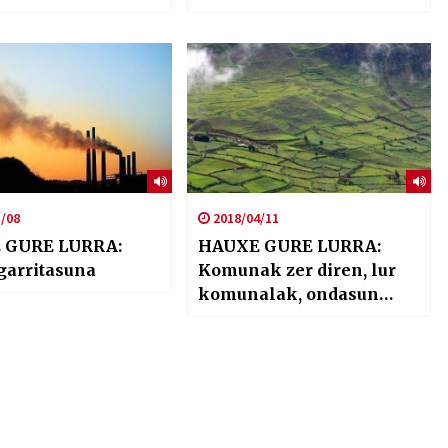
/08
2018/04/11
 GURE LURRA:
HAUXE GURE LURRA:
garritasuna
Komunak zer diren, lur
komunalak, ondasun
komunak