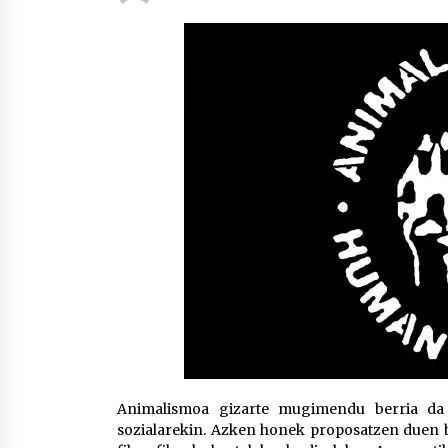
protagonista
2026/07/16
POTTO: San Pedro jaietako bertso-
saioa
2026/07/09
Auritz Iñurrietaren margoak
ikusgai Uribitarte40 aretoan
2026/07/03
Animalismoa gizarte mugimendu berria da 
sozialarekin. Azken honek proposatzen duen b