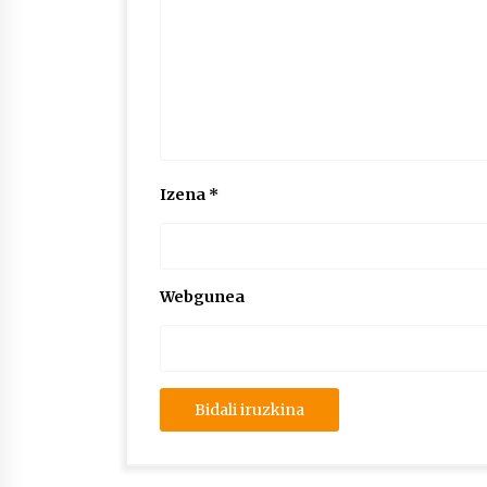
Izena
*
Webgunea