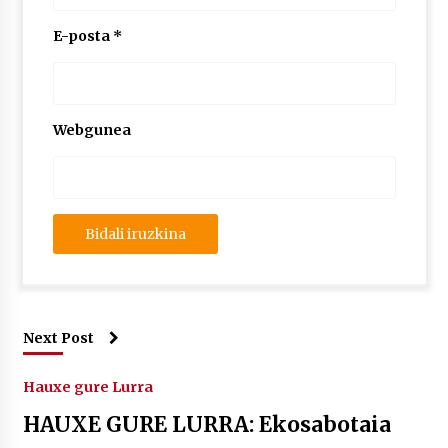
E-posta
*
Webgunea
Next Post
Hauxe gure Lurra
HAUXE GURE LURRA: Ekosabotaia