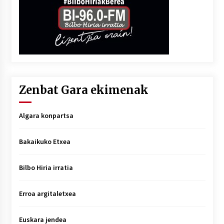
Zenbat Gara ekimenak
Algara konpartsa
Bakaikuko Etxea
Bilbo Hiria irratia
Erroa argitaletxea
Euskara jendea