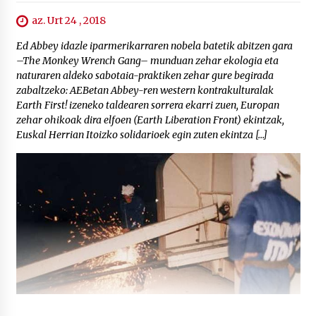
az. Urt 24 , 2018
Ed Abbey idazle iparmerikarraren nobela batetik abitzen gara
–The Monkey Wrench Gang– munduan zehar ekologia eta
naturaren aldeko sabotaia-praktiken zehar gure begirada
zabaltzeko: AEBetan Abbey-ren western kontrakulturalak
Earth First! izeneko taldearen sorrera ekarri zuen, Europan
zehar ohikoak dira elfoen (Earth Liberation Front) ekintzak,
Euskal Herrian Itoizko solidarioek egin zuten ekintza […]