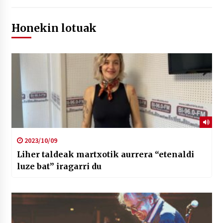
Honekin lotuak
2023/10/09
Liher taldeak martxotik aurrera “etenaldi
luze bat” iragarri du