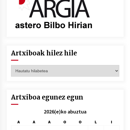
Artxiboak hilez hile
Artxiboak
hilez
hile
Artxiboa egunez egun
2026(e)ko abuztua
A
A
A
O
O
L
I