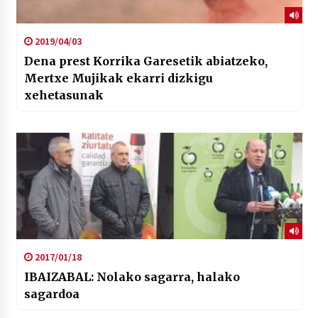
2019/04/03
Dena prest Korrika Garesetik abiatzeko,
Mertxe Mujikak ekarri dizkigu
xehetasunak
2017/01/18
IBAIZABAL: Nolako sagarra, halako
sagardoa