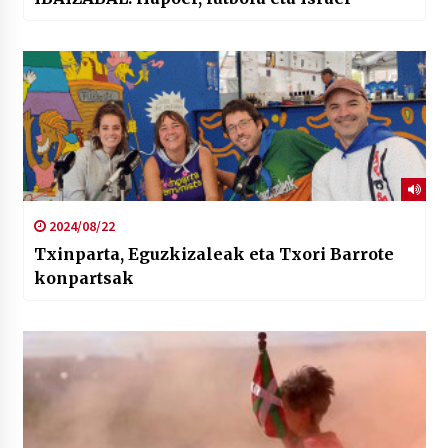
2024/08/22
Txinparta, Eguzkizaleak eta Txori Barrote
konpartsak