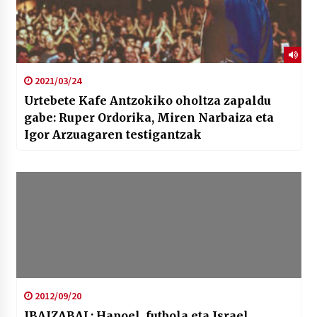
2021/03/24
Urtebete Kafe Antzokiko oholtza zapaldu
gabe: Ruper Ordorika, Miren Narbaiza eta
Igor Arzuagaren testigantzak
2012/09/20
IBAIZABAL: Hapoel, futbola eta Israel