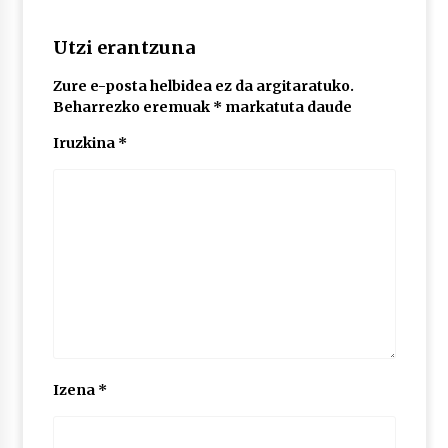
2026/07/03
Utzi erantzuna
MUSIBLA #297: Bide, Boards Of Canada, Somak,
Tiga, Twisted Teens, Underscores, Habia
Zure e-posta helbidea ez da argitaratuko.
2026/07/02
Beharrezko eremuak
*
markatuta daude
Iruzkina
*
Izena
*