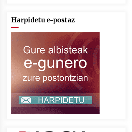
Harpidetu e-postaz