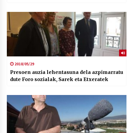
2018/05/29
Presoen auzia lehentasuna dela azpimarratu
dute Foro sozialak, Sarek eta Etxeratek