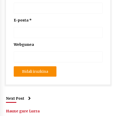
E-posta
*
Webgunea
Next Post
Hauxe gure Lurra