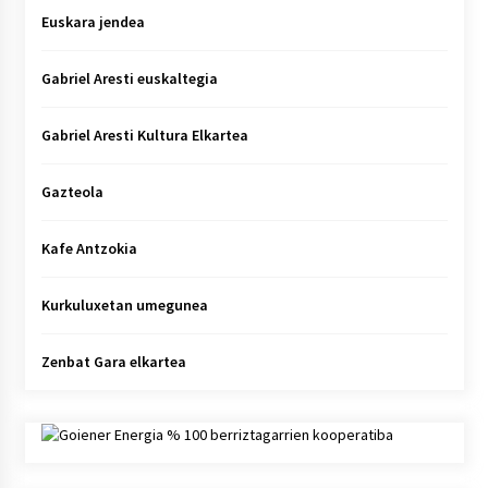
Euskara jendea
Gabriel Aresti euskaltegia
Gabriel Aresti Kultura Elkartea
Gazteola
Kafe Antzokia
Kurkuluxetan umegunea
Zenbat Gara elkartea