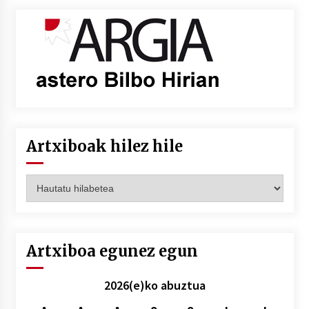
Artxiboak hilez hile
Artxiboak
hilez
hile
Artxiboa egunez egun
2026(e)ko abuztua