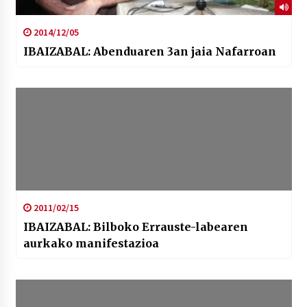
2014/12/05
IBAIZABAL: Abenduaren 3an jaia Nafarroan
2011/02/15
IBAIZABAL: Bilboko Errauste-labearen
aurkako manifestazioa