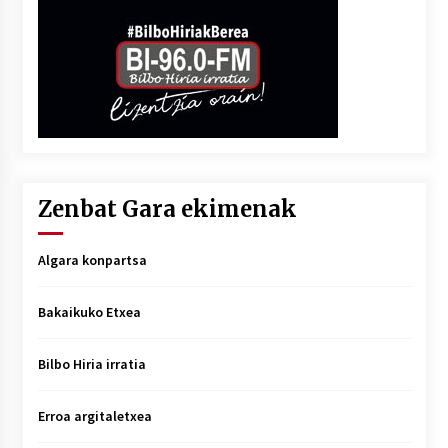
Zenbat Gara ekimenak
Algara konpartsa
Bakaikuko Etxea
Bilbo Hiria irratia
Erroa argitaletxea