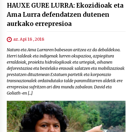
HAUXE GURE LURRA: Ekozidioak eta
Ama Lurra defendatzen dutenen
aurkako errepresioa
az. Api 18 , 2018
Natura eta Ama Lurraren babesean aritzea ez da debaldekoa.
Herri taldeak eta indigenak lurren okupazioa, azpiegitura
erraldoiak, proiektu hidrologikoak eta urtegiak, oihanen
deforestazioa eta bestelako erasoak salatzen eta mobilizazioak
prestatzen dituztenean Estatuen partetik eta korporazio
transnazionalek ordaindutako talde paramilitarren aldetik ere
errepresioa sufritzen ari dira mundu zabalean. David eta
Goliath-en […]