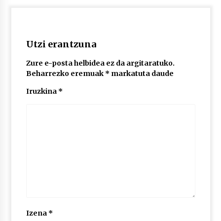
2026/07/03
MUSIBLA #297: Bide, Boards Of Canada, Somak,
Tiga, Twisted Teens, Underscores, Habia
Utzi erantzuna
2026/07/02
Zure e-posta helbidea ez da argitaratuko.
Beharrezko eremuak
*
markatuta daude
Iruzkina
*
Izena
*