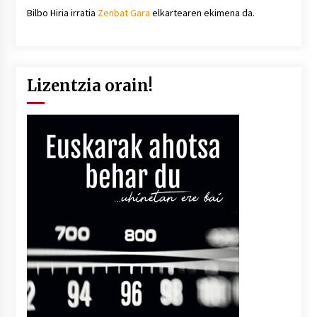
Bilbo Hiria irratia
Zenbat Gara
elkartearen ekimena da.
Lizentzia orain!