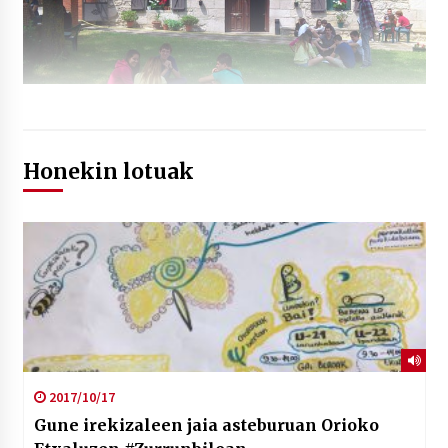
Honekin lotuak
2017/10/17
Gune irekizaleen jaia asteburuan Orioko