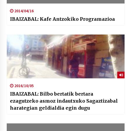
2014/04/16
IBAIZABAL: Kafe Antzokiko Programazioa
2016/10/05
IBAIZABAL: Bilbo bertatik bertara
ezagutzeko asmoz indautxuko Sagaztizabal
harategian geldialdia egin dugu