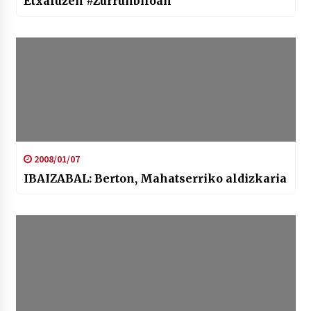
Etxaluzen #Zurrunbiloan
2008/01/07
IBAIZABAL: Berton, Mahatserriko aldizkaria