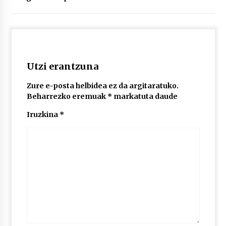
2026/07/03
MUSIBLA #297: Bide, Boards Of Canada, Somak,
Tiga, Twisted Teens, Underscores, Habia
2026/07/02
Utzi erantzuna
Zure e-posta helbidea ez da argitaratuko.
Beharrezko eremuak
*
markatuta daude
Iruzkina
*