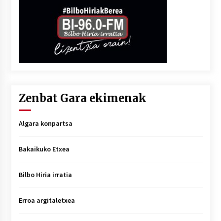
Zenbat Gara ekimenak
Algara konpartsa
Bakaikuko Etxea
Bilbo Hiria irratia
Erroa argitaletxea