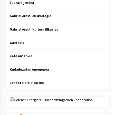
Euskara jendea
Gabriel Aresti euskaltegia
Gabriel Aresti Kultura Elkartea
Gazteola
Kafe Antzokia
Kurkuluxetan umegunea
Zenbat Gara elkartea