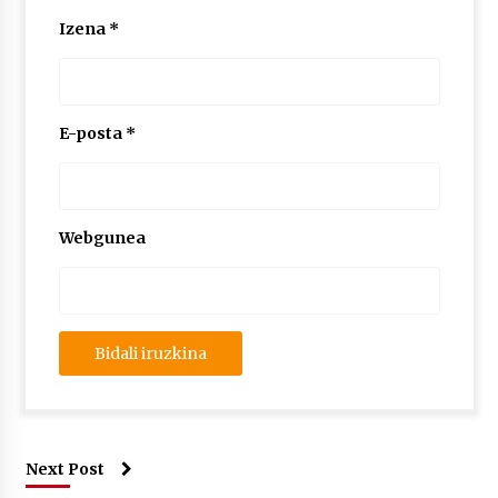
Izena
*
E-posta
*
Webgunea
Next Post