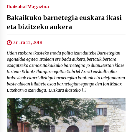
Ibaizabal Magazina
Bakaikuko barnetegia euskara ikasi
eta bizitzeko aukera
ar. Ira 11 , 2018
Udan euskara ikasteko modu polita izan daiteke Barnetegian
egonaldia egitea. Irailean ere bada aukera, bertatik bertara
ezagutzeko asmoz Bakaikuko barnetegira jo dugu.Bertan klase
tartean Erlantz Ibargurengoitia Gabriel Aresti euskaltegiko
irakasleak ekarri dizkigu barnetegiko kontuak eta telefonoaren
beste aldean hilabete osoa barnetegian egongo den Jon Malax
Etxebarria izan dugu. Euskara ikasteko […]