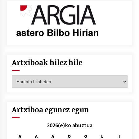
Artxiboak hilez hile
Artxiboak
hilez
hile
Artxiboa egunez egun
2026(e)ko abuztua
A
A
A
O
O
L
I