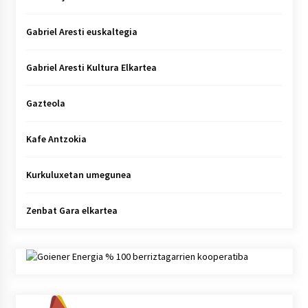
Gabriel Aresti euskaltegia
Gabriel Aresti Kultura Elkartea
Gazteola
Kafe Antzokia
Kurkuluxetan umegunea
Zenbat Gara elkartea