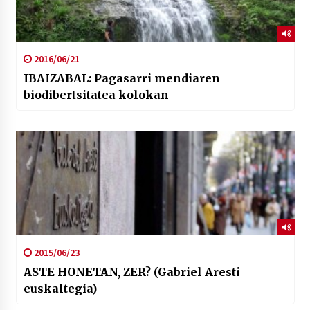
2016/06/21
IBAIZABAL: Pagasarri mendiaren
biodibertsitatea kolokan
2015/06/23
ASTE HONETAN, ZER? (Gabriel Aresti
euskaltegia)