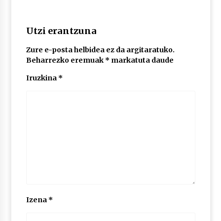
2026/07/03
Utzi erantzuna
MUSIBLA #297: Bide, Boards Of Canada, Somak,
Tiga, Twisted Teens, Underscores, Habia
2026/07/02
Zure e-posta helbidea ez da argitaratuko.
Beharrezko eremuak
*
markatuta daude
Iruzkina
*
Izena
*