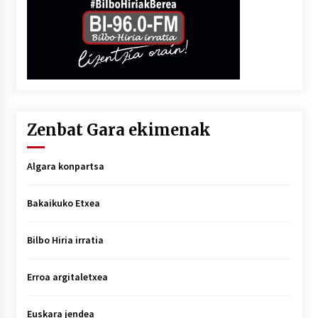
Zenbat Gara ekimenak
Algara konpartsa
Bakaikuko Etxea
Bilbo Hiria irratia
Erroa argitaletxea
Euskara jendea