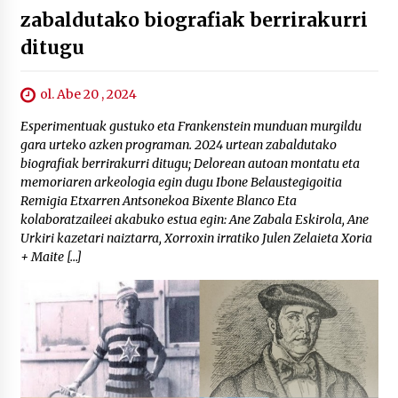
zabaldutako biografiak berrirakurri
ditugu
ol. Abe 20 , 2024
Esperimentuak gustuko eta Frankenstein munduan murgildu
gara urteko azken programan. 2024 urtean zabaldutako
biografiak berrirakurri ditugu; Delorean autoan montatu eta
memoriaren arkeologia egin dugu Ibone Belaustegigoitia
Remigia Etxarren Antsonekoa Bixente Blanco Eta
kolaboratzaileei akabuko estua egin: Ane Zabala Eskirola, Ane
Urkiri kazetari naiztarra, Xorroxin irratiko Julen Zelaieta Xoria
+ Maite […]