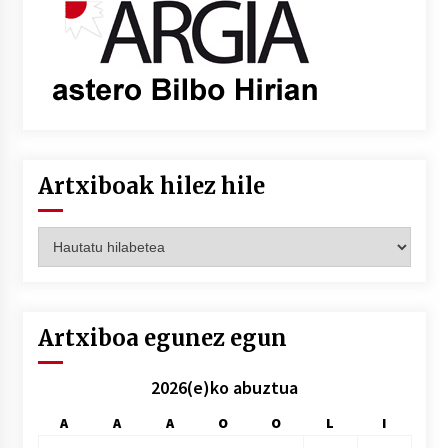
Artxiboak hilez hile
Artxiboak
hilez
hile
Artxiboa egunez egun
2026(e)ko abuztua
A
A
A
O
O
L
I