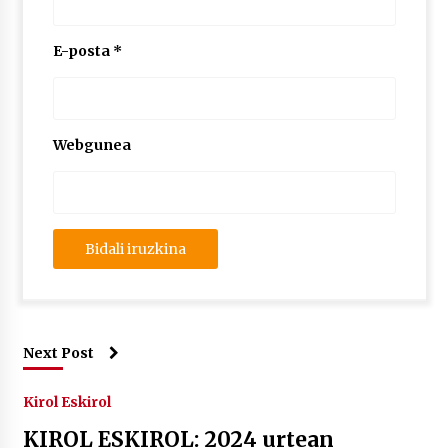
E-posta
*
Webgunea
Next Post
Kirol Eskirol
KIROL ESKIROL: 2024 urtean