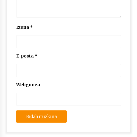
Izena
*
E-posta
*
Webgunea