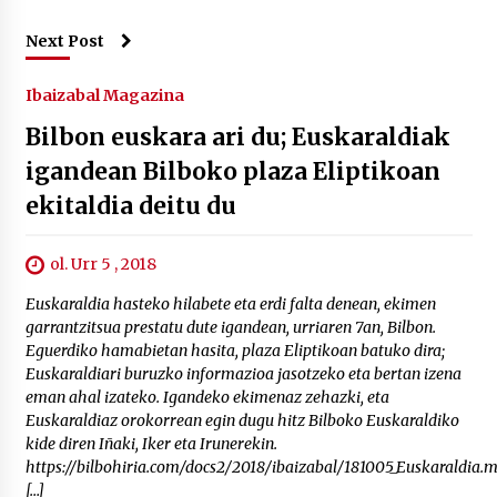
Next Post
Ibaizabal Magazina
Bilbon euskara ari du; Euskaraldiak
igandean Bilboko plaza Eliptikoan
ekitaldia deitu du
ol. Urr 5 , 2018
Euskaraldia hasteko hilabete eta erdi falta denean, ekimen
garrantzitsua prestatu dute igandean, urriaren 7an, Bilbon.
Eguerdiko hamabietan hasita, plaza Eliptikoan batuko dira;
Euskaraldiari buruzko informazioa jasotzeko eta bertan izena
eman ahal izateko. Igandeko ekimenaz zehazki, eta
Euskaraldiaz orokorrean egin dugu hitz Bilboko Euskaraldiko
kide diren Iñaki, Iker eta Irunerekin.
https://bilbohiria.com/docs2/2018/ibaizabal/181005_Euskaraldia.
[…]