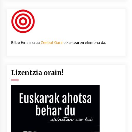
Bilbo Hiria irratia
Zenbat Gara
elkartearen ekimena da.
Lizentzia orain!