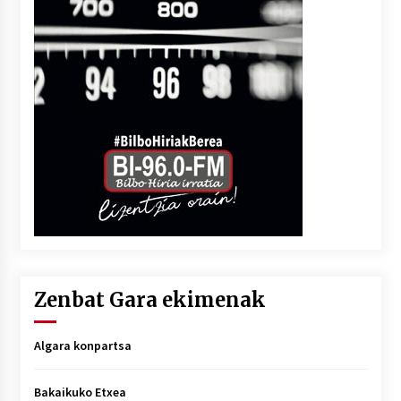
Zenbat Gara ekimenak
Algara konpartsa
Bakaikuko Etxea