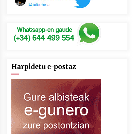
Harpidetu e-postaz