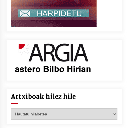
Artxiboak hilez hile
Artxiboak
hilez
hile