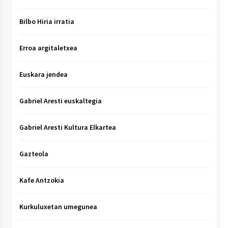
Bilbo Hiria irratia
Erroa argitaletxea
Euskara jendea
Gabriel Aresti euskaltegia
Gabriel Aresti Kultura Elkartea
Gazteola
Kafe Antzokia
Kurkuluxetan umegunea