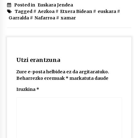
2026/07/03
Posted in
Euskara Jendea
Tagged #
Aezkoa
#
Etxera Bidean
#
euskara
#
Garralda
#
Nafarroa
#
xamar
MUSIBLA #297: Bide, Boards Of Canada, Somak,
Tiga, Twisted Teens, Underscores, Habia
2026/07/02
Utzi erantzuna
Zure e-posta helbidea ez da argitaratuko.
Beharrezko eremuak
*
markatuta daude
Iruzkina
*