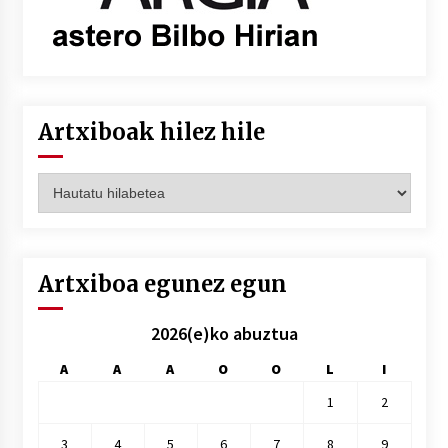
Artxiboak hilez hile
Artxiboak
hilez
hile
Artxiboa egunez egun
2026(e)ko abuztua
A
A
A
O
O
L
I
1
2
3
4
5
6
7
8
9