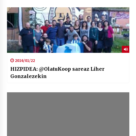
2016/01/22
HIZPIDEA: @OlatuKoop sareaz Liher
Gonzalezekin