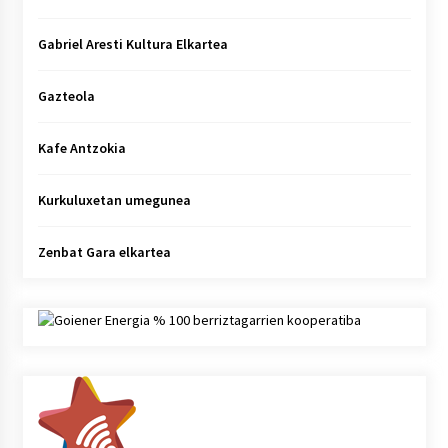
Gabriel Aresti Kultura Elkartea
Gazteola
Kafe Antzokia
Kurkuluxetan umegunea
Zenbat Gara elkartea