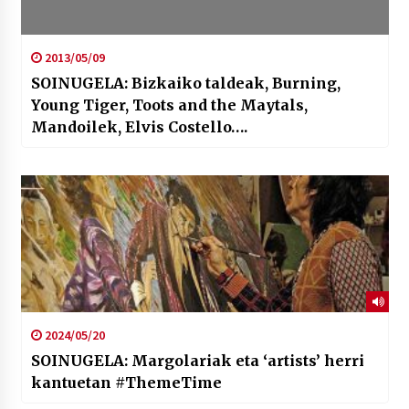
2013/05/09
SOINUGELA: Bizkaiko taldeak, Burning,
Young Tiger, Toots and the Maytals,
Mandoilek, Elvis Costello….
2024/05/20
SOINUGELA: Margolariak eta ‘artists’ herri
kantuetan #ThemeTime