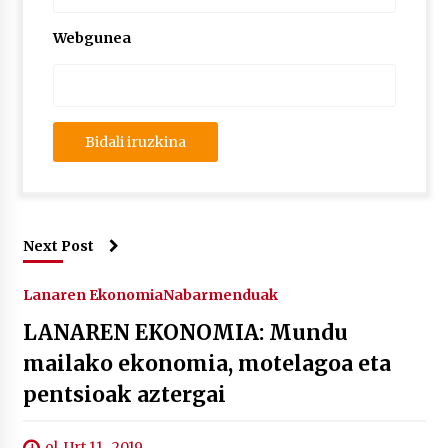
Webgunea
Next Post
Lanaren Ekonomia
Nabarmenduak
LANAREN EKONOMIA: Mundu
mailako ekonomia, motelagoa eta
pentsioak aztergai
ol. Urt 11 , 2019