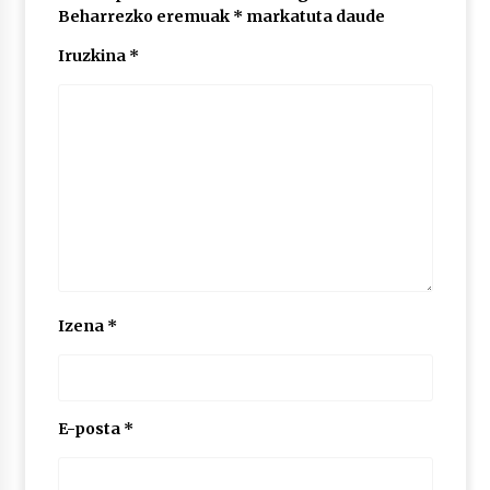
Beharrezko eremuak
*
markatuta daude
Iruzkina
*
Izena
*
E-posta
*