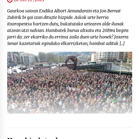
Gaurkoa saioan Endika Albort Amundarain eta Jon Bernat
Zubirik bi gai izan dituzte hizpide. Askok urte berria
itxaropentsu hartzen dutu, bukatutako urtearen alde ilunak
atzean utzi nahian. Hainbatek burua altxatu eta 2019ra begira
jarri da: zer ekarriko du errima zaila duen urte honek? Joxerra
Senar kazetariak egindako elkarrizketan, hainbat adituk […]