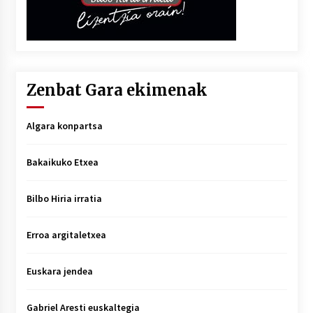
Zenbat Gara ekimenak
Algara konpartsa
Bakaikuko Etxea
Bilbo Hiria irratia
Erroa argitaletxea
Euskara jendea
Gabriel Aresti euskaltegia