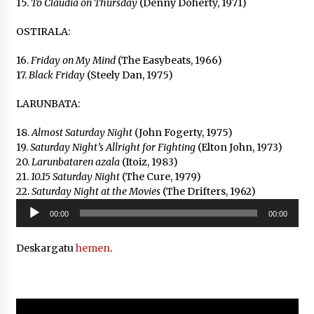
15.
To Claudia on Thursday
(Denny Doherty, 1971)
OSTIRALA:
16.
Friday on My Mind
(The Easybeats, 1966)
17.
Black Friday
(Steely Dan, 1975)
LARUNBATA:
18.
Almost Saturday Night
(John Fogerty, 1975)
19.
Saturday Night’s Allright for Fighting
(Elton John, 1973)
20.
Larunbataren azala
(Itoiz, 1983)
21.
10.15 Saturday Night
(The Cure, 1979)
22.
Saturday Night at the Movies
(The Drifters, 1962)
Soinu
00:00
00:00
erreproduzigailua
Deskargatu
hemen
.