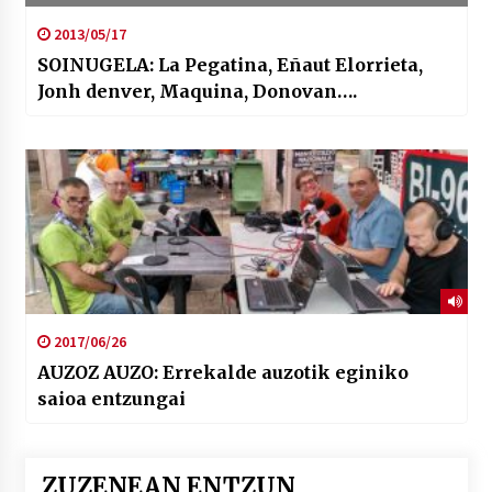
2013/05/17
SOINUGELA: La Pegatina, Eñaut Elorrieta,
Jonh denver, Maquina, Donovan….
2017/06/26
AUZOZ AUZO: Errekalde auzotik eginiko
saioa entzungai
ZUZENEAN ENTZUN