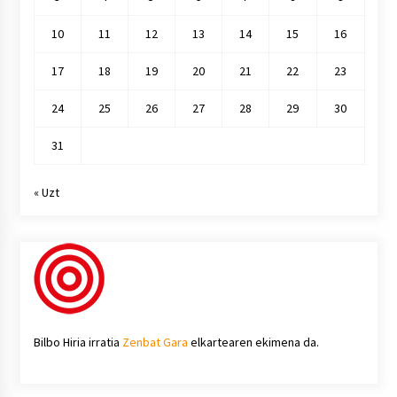
10
11
12
13
14
15
16
17
18
19
20
21
22
23
24
25
26
27
28
29
30
31
« Uzt
Bilbo Hiria irratia
Zenbat Gara
elkartearen ekimena da.