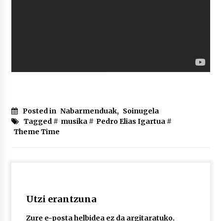
Posted in
Nabarmenduak
,
Soinugela
Tagged #
musika
#
Pedro Elias Igartua
#
Theme Time
Utzi erantzuna
Zure e-posta helbidea ez da argitaratuko.