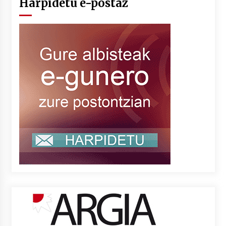
Harpidetu e-postaz