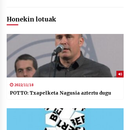
Honekin lotuak
2022/11/18
POTTO: Txapelketa Nagusia aztertu dugu