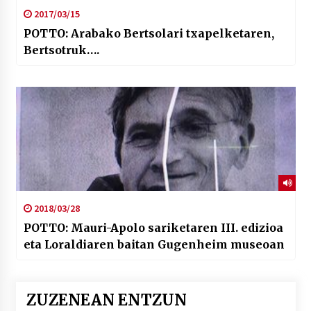
2017/03/15
POTTO: Arabako Bertsolari txapelketaren,
Bertsotruk….
2018/03/28
POTTO: Mauri-Apolo sariketaren III. edizioa
eta Loraldiaren baitan Gugenheim museoan
ZUZENEAN ENTZUN