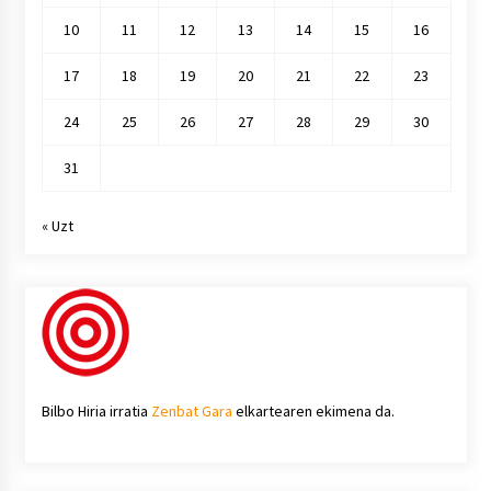
10
11
12
13
14
15
16
17
18
19
20
21
22
23
24
25
26
27
28
29
30
31
« Uzt
Bilbo Hiria irratia
Zenbat Gara
elkartearen ekimena da.