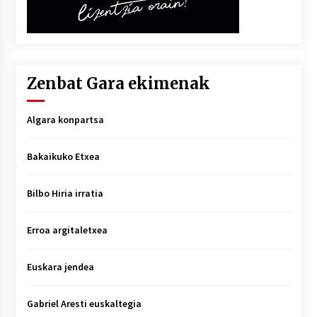
Zenbat Gara ekimenak
Algara konpartsa
Bakaikuko Etxea
Bilbo Hiria irratia
Erroa argitaletxea
Euskara jendea
Gabriel Aresti euskaltegia