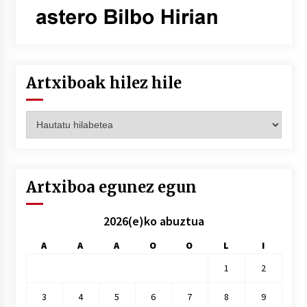
Artxiboak hilez hile
Artxiboak
hilez
hile
Artxiboa egunez egun
2026(e)ko abuztua
A
A
A
O
O
L
I
1
2
3
4
5
6
7
8
9