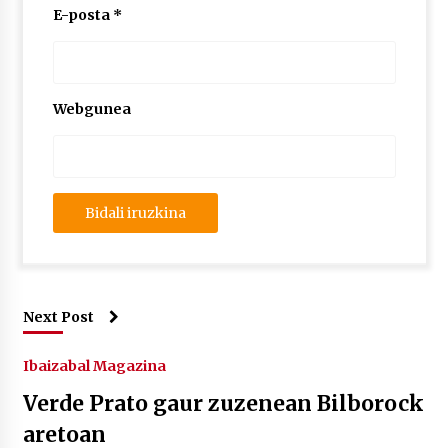
E-posta
*
Webgunea
Next Post
Ibaizabal Magazina
Verde Prato gaur zuzenean Bilborock
aretoan