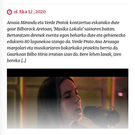
ol. Eka 12 , 2020
Amaia Miranda eta Verde Pratok kontzertua eskainiko dute
gaur Bilborock Aretoan, ‘Musika Lokala’ saioaren baitan.
Bertaratzen direnek eserita egon beharko dute eta gehienezko
edukiera 80 lagunekoa izango da. Verde Prato Ana Arsuaga
margolari eta musikariaren bakarkako proiektu berria da.
Gaurkoan Bilbo Hiria irratian izan da. Bere lehen lanak, izen
bereko […]