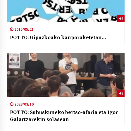
2015/05/21
POTTO: Gipuzkoako kanporaketetan…
2023/03/10
POTTO: Suhuskuneko bertso-afaria eta Igor
Galartzarekin solasean