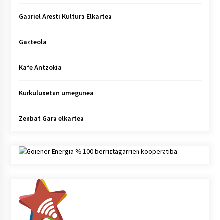
Gabriel Aresti Kultura Elkartea
Gazteola
Kafe Antzokia
Kurkuluxetan umegunea
Zenbat Gara elkartea