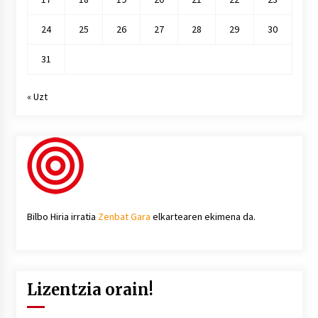
24
25
26
27
28
29
30
31
« Uzt
Bilbo Hiria irratia
Zenbat Gara
elkartearen ekimena da.
Lizentzia orain!