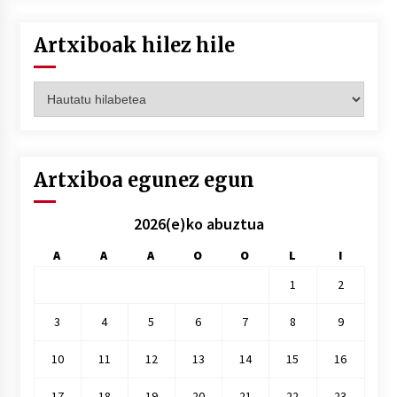
Artxiboak hilez hile
Artxiboak
hilez
hile
Artxiboa egunez egun
2026(e)ko abuztua
A
A
A
O
O
L
I
1
2
3
4
5
6
7
8
9
10
11
12
13
14
15
16
17
18
19
20
21
22
23