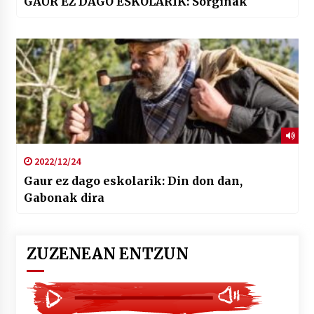
GAUR EZ DAGO ESKOLARIK: Sorginak
2022/12/24
Gaur ez dago eskolarik: Din don dan,
Gabonak dira
ZUZENEAN ENTZUN