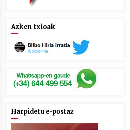
Azken txioak
Harpidetu e-postaz