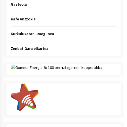
Gazteola
Kafe Antzokia
Kurkuluxetan umegunea
Zenbat Gara elkartea