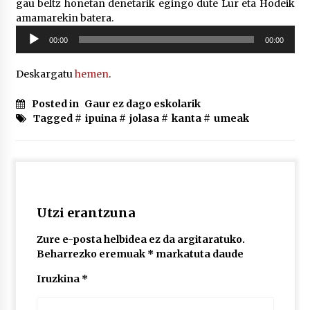
gau beltz honetan denetarik egingo dute Lur eta Hodeik
amamarekin batera.
Soinu
POTTO: San Pedro jaietako bertso-saioa
00:00
00:00
erreproduzigailua
2026/07/09
Deskargatu
hemen
.
Larunbatean Plentziako Itsas Martxa ospatuko
Posted in
Gaur ez dago eskolarik
da
Tagged #
ipuina
#
jolasa
#
kanta
#
umeak
2026/07/07
LIBURUEN ERREPUBLIKA TXIKIA: Hiragana akats
isil batekin dator beti
2026/07/07
Utzi erantzuna
Auritz Iñurrietaren margoak ikusgai
Uribitarte40 aretoan
Zure e-posta helbidea ez da argitaratuko.
2026/07/03
Beharrezko eremuak
*
markatuta daude
Iruzkina
*
SOINUGELA: Paul McCartney eta Ringo Starr-en
lan berriak