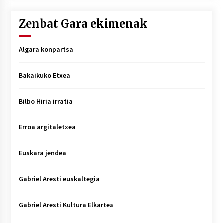
Zenbat Gara ekimenak
Algara konpartsa
Bakaikuko Etxea
Bilbo Hiria irratia
Erroa argitaletxea
Euskara jendea
Gabriel Aresti euskaltegia
Gabriel Aresti Kultura Elkartea