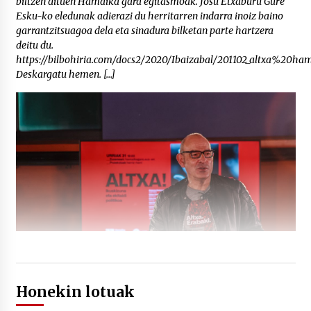
biltzen dituen Hamaika gara egitasmoak. Josu Etxaburu Gure
Esku-ko eledunak adierazi du herritarren indarra inoiz baino
garrantzitsuagoa dela eta sinadura bilketan parte hartzera
deitu du.
https://bilbohiria.com/docs2/2020/Ibaizabal/201102_altxa%20h
Deskargatu hemen. […]
Honekin lotuak