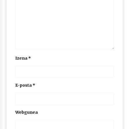
2026/07/03
MUSIBLA #297: Bide, Boards Of Canada, Somak,
Tiga, Twisted Teens, Underscores, Habia
2026/07/02
Izena
*
E-posta
*
Webgunea