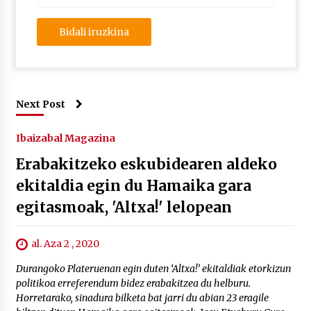
Next Post
Ibaizabal Magazina
Erabakitzeko eskubidearen aldeko
ekitaldia egin du Hamaika gara
egitasmoak, 'Altxa!' lelopean
al. Aza 2 , 2020
Durangoko Plateruenan egin duten ‘Altxa!’ ekitaldiak etorkizun
politikoa erreferendum bidez erabakitzea du helburu.
Horretarako, sinadura bilketa bat jarri du abian 23 eragile