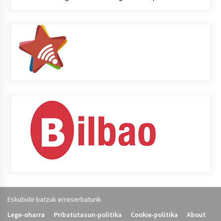
Eskubide batzuk erreserbaturik
Lege-oharra
Pribatutasun-politika
Cookie-politika
About