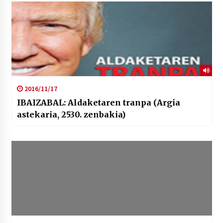
2016/11/17
IBAIZABAL: Aldaketaren tranpa (Argia
astekaria, 2530. zenbakia)