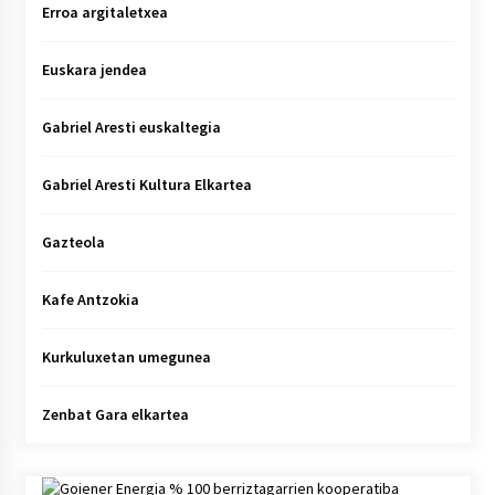
Erroa argitaletxea
Euskara jendea
Gabriel Aresti euskaltegia
Gabriel Aresti Kultura Elkartea
Gazteola
Kafe Antzokia
Kurkuluxetan umegunea
Zenbat Gara elkartea