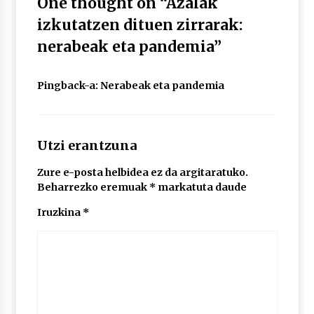
One thought on “
Azalak
izkutatzen dituen zirrarak:
nerabeak eta pandemia
”
Pingback-a:
Nerabeak eta pandemia
Utzi erantzuna
Zure e-posta helbidea ez da argitaratuko.
Beharrezko eremuak
*
markatuta daude
Iruzkina
*