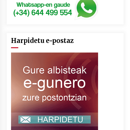
Harpidetu e-postaz