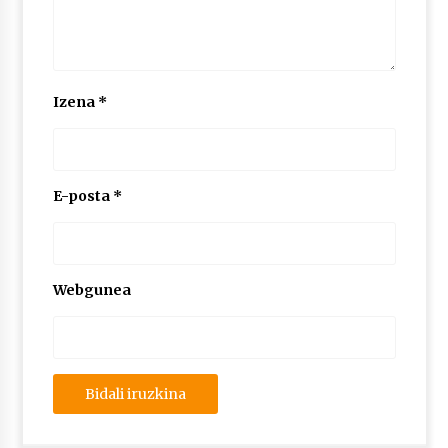
Izena
*
E-posta
*
Webgunea