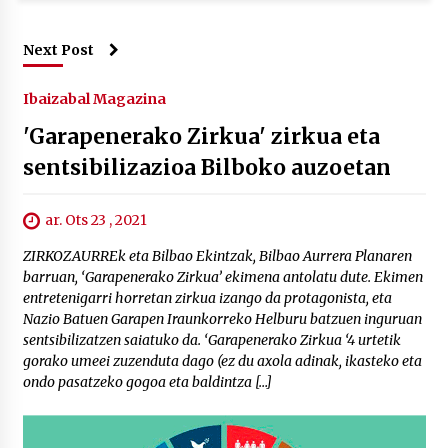
Next Post
Ibaizabal Magazina
'Garapenerako Zirkua' zirkua eta
sentsibilizazioa Bilboko auzoetan
ar. Ots 23 , 2021
ZIRKOZAURREk eta Bilbao Ekintzak, Bilbao Aurrera Planaren
barruan, ‘Garapenerako Zirkua’ ekimena antolatu dute. Ekimen
entretenigarri horretan zirkua izango da protagonista, eta
Nazio Batuen Garapen Iraunkorreko Helburu batzuen inguruan
sentsibilizatzen saiatuko da. ‘Garapenerako Zirkua ‘4 urtetik
gorako umeei zuzenduta dago (ez du axola adinak, ikasteko eta
ondo pasatzeko gogoa eta baldintza […]