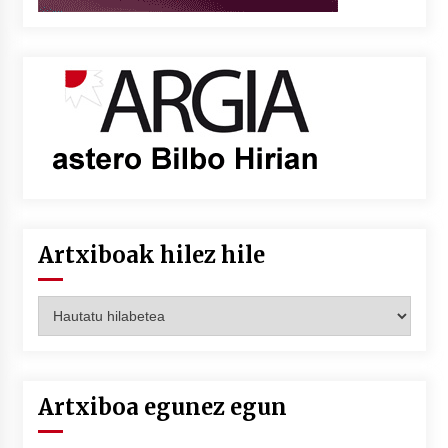
Artxiboak hilez hile
Artxiboak
hilez
hile
Artxiboa egunez egun