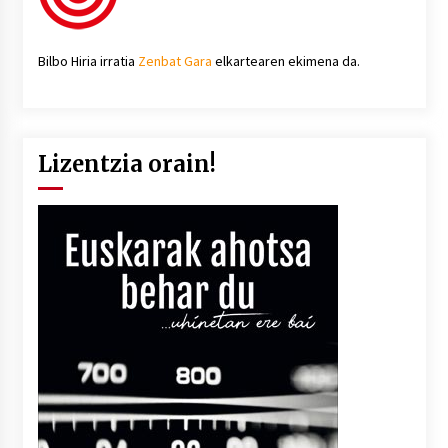
Bilbo Hiria irratia
Zenbat Gara
elkartearen ekimena da.
Lizentzia orain!