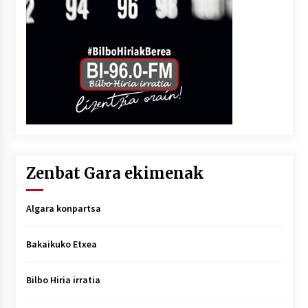
Zenbat Gara ekimenak
Algara konpartsa
Bakaikuko Etxea
Bilbo Hiria irratia