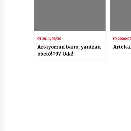
2011/06/30
2006/02
Artayorran baño, yantzan
Arteka
obetó!#97 Uda!