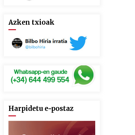
Azken txioak
Harpidetu e-postaz