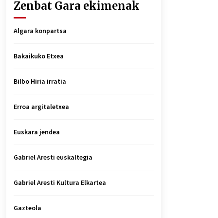
Zenbat Gara ekimenak
Algara konpartsa
Bakaikuko Etxea
Bilbo Hiria irratia
Erroa argitaletxea
Euskara jendea
Gabriel Aresti euskaltegia
Gabriel Aresti Kultura Elkartea
Gazteola