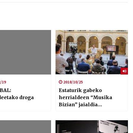
/19
2018/10/25
BAL:
Estaturik gabeko
deetako droga
herrialdeen “Musika
Bizian” jaialdia
Galdakaon