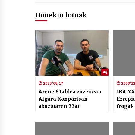
Honekin lotuak
2023/08/17
2008/12
Arene 6 taldea zuzenean
IBAIZA
Algara Konpartsan
Errepi
abuztuaren 22an
frogak