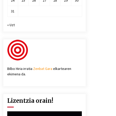
24
25
26
27
28
29
30
31
« Uzt
Bilbo Hiria irratia
Zenbat Gara
elkartearen
ekimena da.
Lizentzia orain!