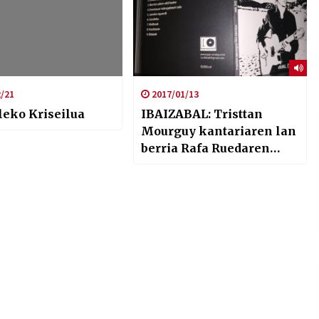
/21
2017/01/13
leko Kriseilua
IBAIZABAL: Tristtan
Mourguy kantariaren lan
berria Rafa Ruedaren
musika gomendioa