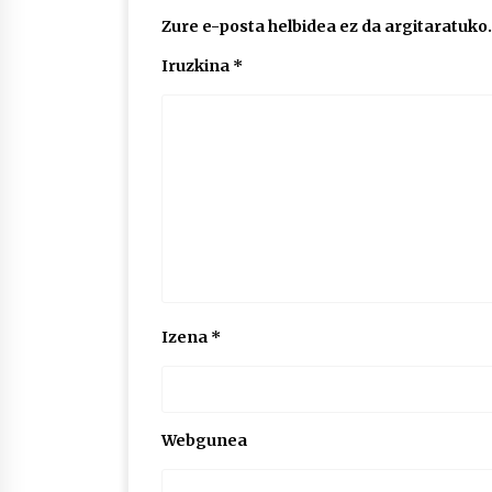
Zure e-posta helbidea ez da argitaratuko.
Iruzkina
*
Izena
*
Webgunea