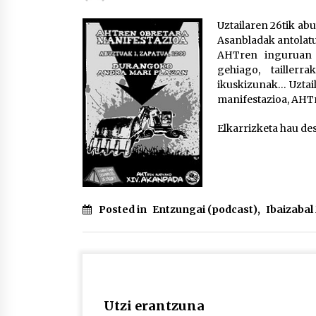
protagonista
2026/07/16
Uztailaren 26tik a
Asanbladak antolatu
POTTO: San Pedro jaietako bertso-
AHTren inguruan 
saioa
gehiago, taillerr
2026/07/09
ikuskizunak… Uztai
manifestazioa, AHT
Auritz Iñurrietaren margoak
Elkarrizketa hau de
ikusgai Uribitarte40 aretoan
2026/07/03
Posted in
Entzungai (podcast)
,
Ibaizaba
Utzi erantzuna