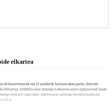
ide elkartea
n 16 baserritarrek eta 11 ostalarik hartzen dute parte. Horrela
zoka bihurtuz. EHNEko Jose Antonio Lekueren ustez egitasmoak badu
ehaigo erakarri nahi dute. Informazio gehiago larrabetzutik.org
 HEMEN.