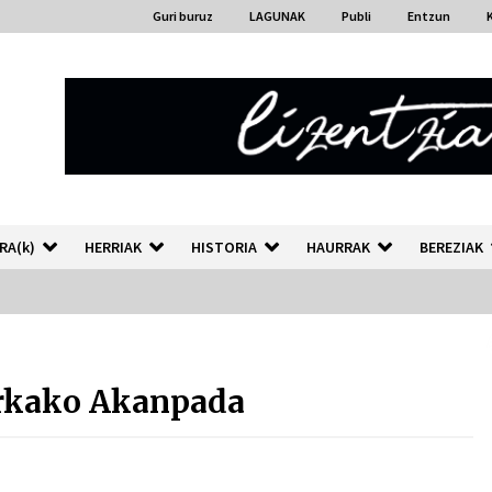
Guri buruz
LAGUNAK
Publi
Entzun
RA(k)
HERRIAK
HISTORIA
HAURRAK
BEREZIAK
“Hiztegi bat” Gorka Urbizuk
idatzitako letren hiztegia
rkako Akanpada
2026/07/23
Auzoportala : 1×04 Auzofoniak