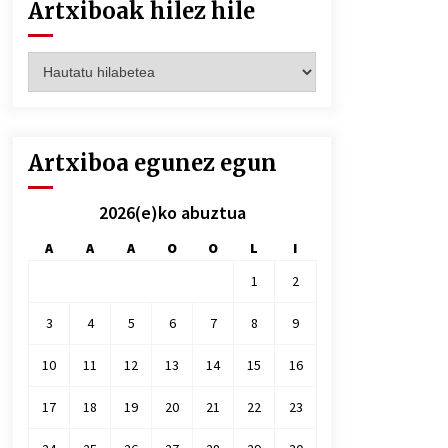
Artxiboak hilez hile
Artxiboak
hilez
hile
Artxiboa egunez egun
2026(e)ko abuztua
A
A
A
O
O
L
I
1
2
3
4
5
6
7
8
9
10
11
12
13
14
15
16
17
18
19
20
21
22
23