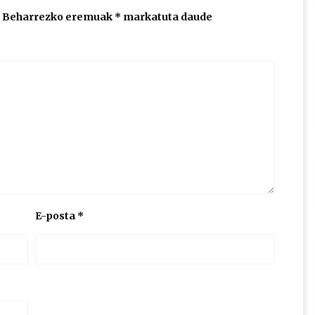
Beharrezko eremuak
*
markatuta daude
E-posta
*