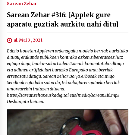
Sarean Zehar
Sarean Zehar #316: [Applek gure
aparatu guztiak aurkitu nahi ditu]
al. Mai 3 , 2021
Edizio honetan Appleren ordenagailu modelo berriak aurkituko
ditugu, erakunde publikoen kontrako azken zibererasoez hitz
egingo dugu, banku-sukurtsalen itxierak komentatuko ditugu
eta adimen artifizialari buruzko Europako arau berriak
errepasatu ditugu. Sarean Zehar Borja Arbosak eta Iñigo
Sendinok egindako saioa da, teknologiaren gaineko berriak
umorearekin tratazen dituena.
https://sareanzehar.euskadigital.eus/media/sarean316.mp3
Deskargatu hemen.