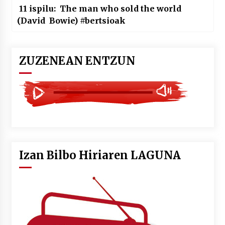
11 ispilu: The man who sold the world
(David Bowie) #bertsioak
ZUZENEAN ENTZUN
Izan Bilbo Hiriaren LAGUNA