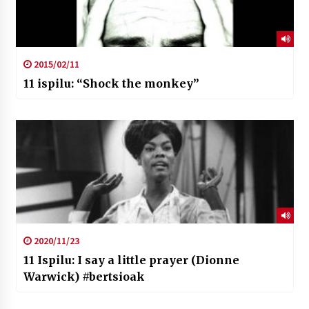
2015/02/11
11 ispilu: “Shock the monkey”
2020/11/23
11 Ispilu: I say a little prayer (Dionne
Warwick) #bertsioak