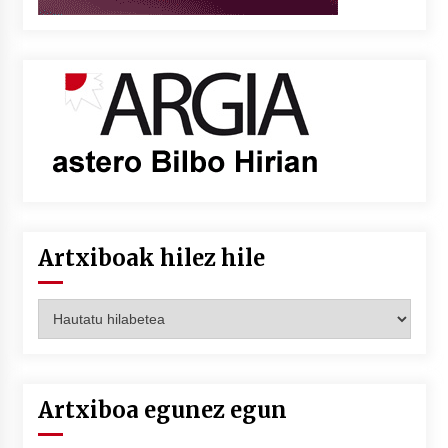
Artxiboak hilez hile
Artxiboak
hilez
hile
Artxiboa egunez egun