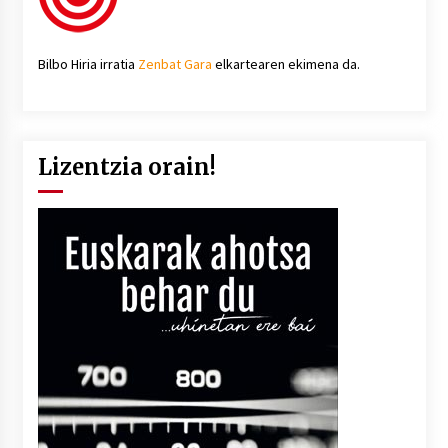
Bilbo Hiria irratia
Zenbat Gara
elkartearen ekimena da.
Lizentzia orain!