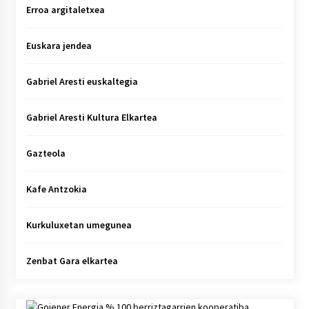
Erroa argitaletxea
Euskara jendea
Gabriel Aresti euskaltegia
Gabriel Aresti Kultura Elkartea
Gazteola
Kafe Antzokia
Kurkuluxetan umegunea
Zenbat Gara elkartea