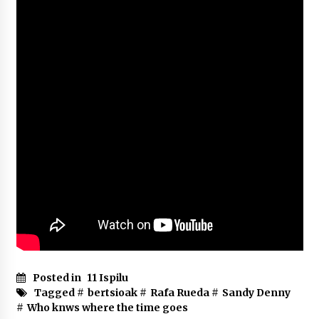
2026/07/03
MUSIBLA #297: Bide, Boards Of Canada, Somak,
Tiga, Twisted Teens, Underscores, Habia
2026/07/02
Posted in
11 Ispilu
Tagged #
bertsioak
#
Rafa Rueda
#
Sandy Denny
#
Who knws where the time goes