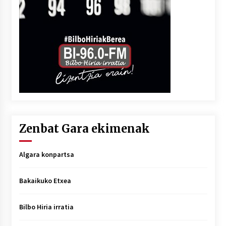
Zenbat Gara ekimenak
Algara konpartsa
Bakaikuko Etxea
Bilbo Hiria irratia