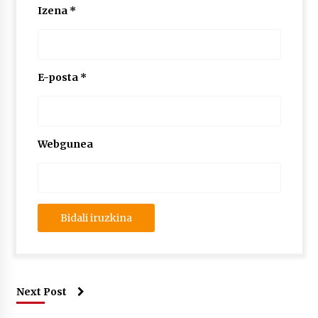
Izena
*
E-posta
*
Webgunea
Next Post