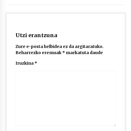
Utzi erantzuna
Zure e-posta helbidea ez da argitaratuko.
Beharrezko eremuak
*
markatuta daude
Iruzkina
*