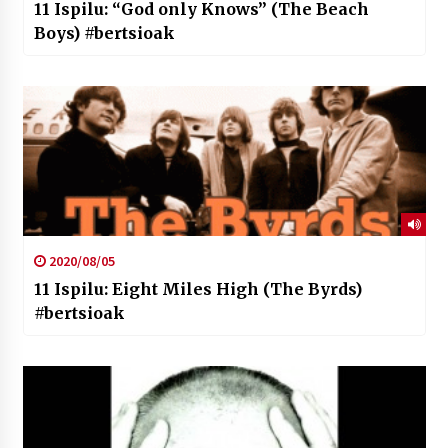
11 Ispilu: “God only Knows” (The Beach
Boys) #bertsioak
2020/08/05
11 Ispilu: Eight Miles High (The Byrds)
#bertsioak