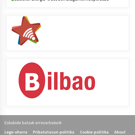
Eskubide batzuk erreserbaturik
Lege-oharra
Pribatutasun-politika
Cookie-politika
About