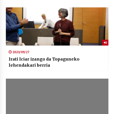
2023/09/27
Irati Iciar izango da Topaguneko
lehendakari berria