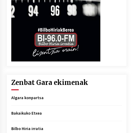
Zenbat Gara ekimenak
Algara konpartsa
Bakaikuko Etxea
Bilbo Hiria irratia