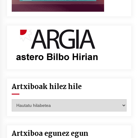
Artxiboak hilez hile
Artxiboak
hilez
hile
Artxiboa egunez egun