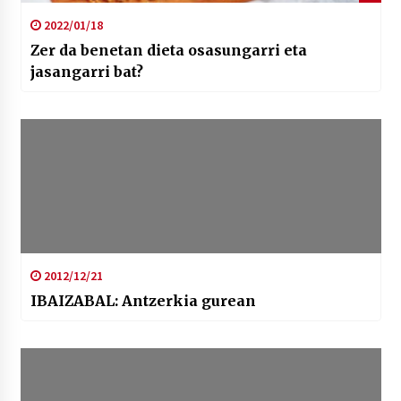
2022/01/18
Zer da benetan dieta osasungarri eta
jasangarri bat?
2012/12/21
IBAIZABAL: Antzerkia gurean