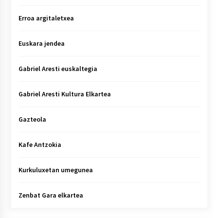
Erroa argitaletxea
Euskara jendea
Gabriel Aresti euskaltegia
Gabriel Aresti Kultura Elkartea
Gazteola
Kafe Antzokia
Kurkuluxetan umegunea
Zenbat Gara elkartea