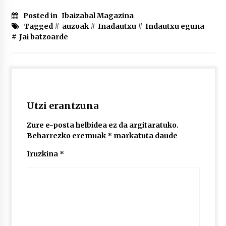
2026/07/03
Posted in
Ibaizabal Magazina
Tagged #
auzoak
#
Inadautxu
#
Indautxu eguna
MUSIBLA #297: Bide, Boards Of Canada, Somak,
#
Jai batzoarde
Tiga, Twisted Teens, Underscores, Habia
2026/07/02
Utzi erantzuna
Zure e-posta helbidea ez da argitaratuko.
Beharrezko eremuak
*
markatuta daude
Iruzkina
*