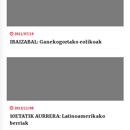
2011/07/19
IBAIZABAL: Ganekogortako eolikoak
2013/11/08
10ETATIK AURRERA: Latinoamerikako
berriak