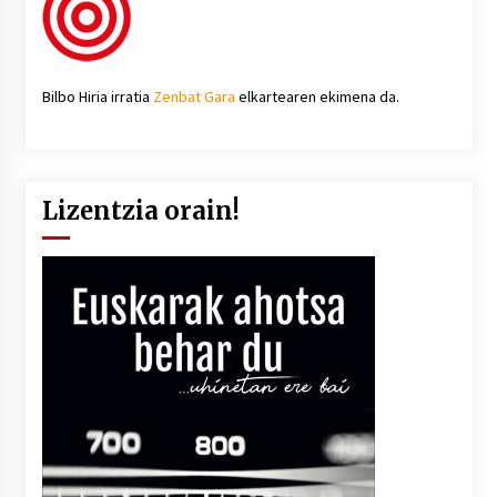
Bilbo Hiria irratia
Zenbat Gara
elkartearen ekimena da.
Lizentzia orain!