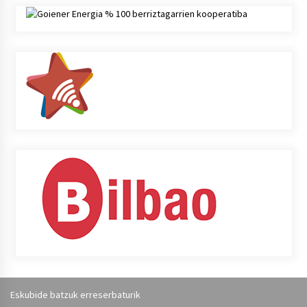
Eskubide batzuk erreserbaturik