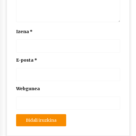
Izena
*
E-posta
*
Webgunea