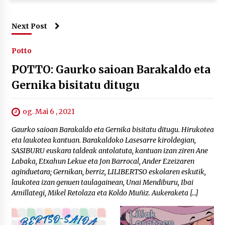
Next Post
Potto
POTTO: Gaurko saioan Barakaldo eta
Gernika bisitatu ditugu
og. Mai 6 , 2021
Gaurko saioan Barakaldo eta Gernika bisitatu ditugu. Hirukotea
eta laukotea kantuan. Barakaldoko Lasesarre kiroldegian,
SASIBURU euskara taldeak antolatuta, kantuan izan ziren Ane
Labaka, Etxahun Lekue eta Jon Barrocal, Ander Ezeizaren
aginduetara; Gernikan, berriz, LILIBERTSO eskolaren eskutik,
laukotea izan genuen taulagainean, Unai Mendiburu, Ibai
Amillategi, Mikel Retolaza eta Koldo Muñiz. Aukeraketa […]