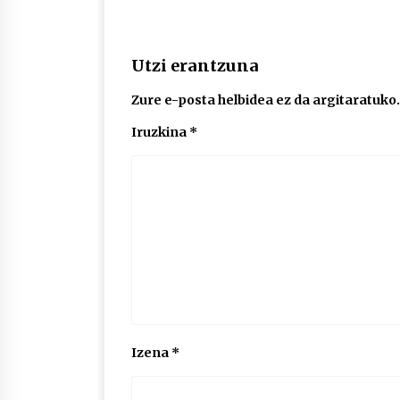
Utzi erantzuna
Zure e-posta helbidea ez da argitaratuko.
Iruzkina
*
Izena
*