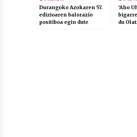
Durangoko Azokaren 57.
‘Aho U
edizioaren balorazio
bigarr
positiboa egin dute
du Olat
donost