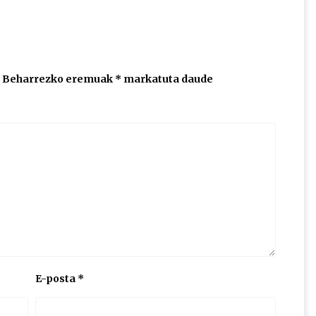
Beharrezko eremuak
*
markatuta daude
E-posta
*