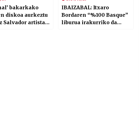
hal’ bakarkako
IBAIZABAL: Itxaro
en diskoa aurkeztu
Bordaren “%100 Basque”
z Salvador artista
liburua irakurriko da
iarrak
Bilbo Zaharra
euskaltegiko Klasikoen
Irakurraldian