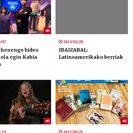
/07
2013/02/28
ehenengo bideo
IBAIZABAL:
nola egin Kabia
Latinoamerikako berriak
n
/19
2017/05/25