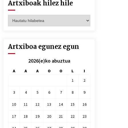
Artxiboak hilez hile
Artxiboak
hilez
hile
Artxiboa egunez egun
2026(e)ko abuztua
A
A
A
O
O
L
I
1
2
3
4
5
6
7
8
9
10
11
12
13
14
15
16
17
18
19
20
21
22
23