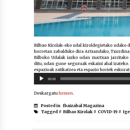
Bilbao Kirolak-eko udal kiroldegietako udako d
horretan zabalduko dira Artxandako, Txurdinag
Bilboko Udalak iazko udan martxan jarritako
ditu, udan gune seguruak eskaini ahal izateko
espazioak zatikatzea eta espazio horiek eskurat
Soinu
00:00
erreproduzigailua
Deskargatu
hemen
.
Posted in
Ibaizabal Magazina
Tagged #
Bilbao Kirolak
#
COVID-19
#
Ige