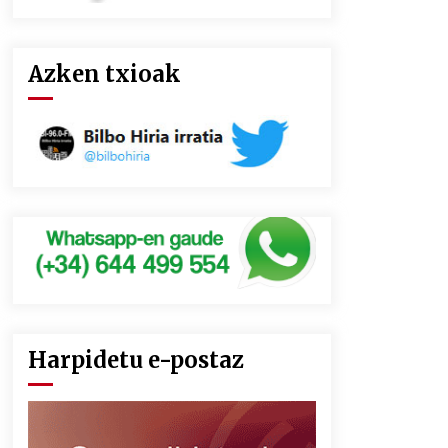
Azken txioak
Harpidetu e-postaz