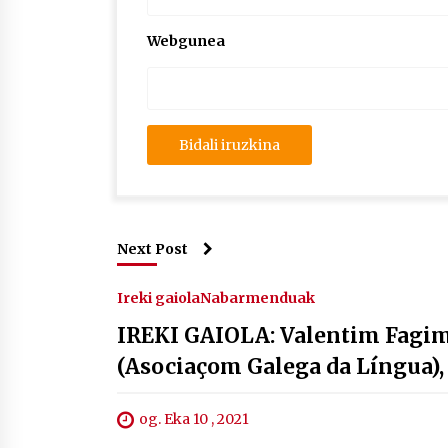
Webgunea
Next Post
Ireki gaiola
Nabarmenduak
IREKI GAIOLA: Valentim Fagim 
(Asociaçom Galega da Língua), 
og. Eka 10 , 2021