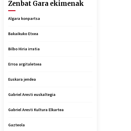
Zenbat Gara ekimenak
Algara konpartsa
Bakaikuko Etxea
Bilbo Hiria irratia
Erroa argitaletxea
Euskara jendea
Gabriel Aresti euskaltegia
Gabriel Aresti Kultura Elkartea
Gazteola