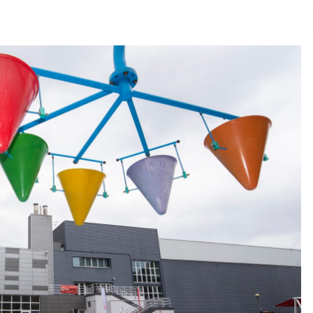
2026/07/15
Larunbatean Plentziako Itsas
Martxa ospatuko da
2026/07/07
SOINUGELA: Paul McCartney eta
Ringo Starr-en lan berriak
2026/07/03