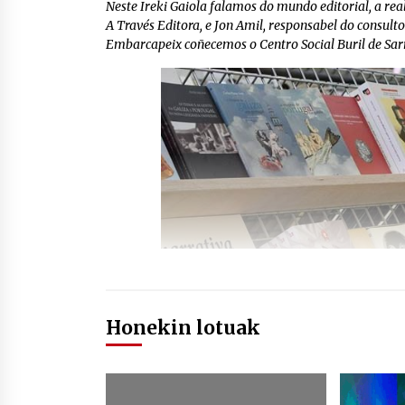
Neste Ireki Gaiola falamos do mundo editorial, a rea
A Través Editora, e Jon Amil, responsabel do consult
Embarcapeix coñecemos o Centro Social Buril de Sarr
Honekin lotuak