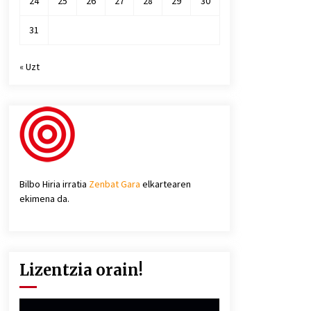
24
25
26
27
28
29
30
31
« Uzt
Bilbo Hiria irratia
Zenbat Gara
elkartearen
ekimena da.
Lizentzia orain!