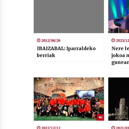
2012/06/26
2023/12
IBAIZABAL: Iparraldeko
Nere l
berriak
jokoa 
gunea
2022/12/12
2021/01