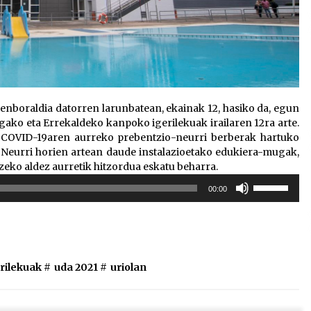
enboraldia datorren larunbatean, ekainak 12, hasiko da, egun
ako eta Errekaldeko kanpoko igerilekuak irailaren 12ra arte.
 COVID-19aren aurreko prebentzio-neurri berberak hartuko
. Neurri horien artean daude instalazioetako edukiera-mugak,
zeko aldez aurretik hitzordua eskatu beharra.
Erabili
00:00
gora/behera
gezi-
teklak
bolumena
igotzeko
rilekuak
#
uda 2021
#
uriolan
edo
jaisteko.