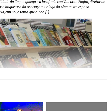
lidade da língua galega e a lusofonía con Valentim Fagim, diretor de
orio linguístico da Asociaçom Galega da Língua .No espazo
ia, cun novo tema que ainda […]