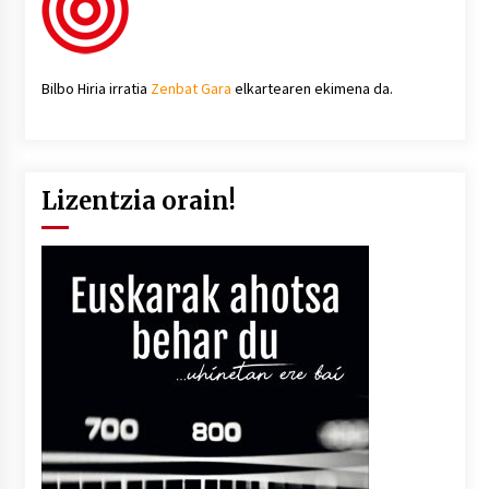
Bilbo Hiria irratia
Zenbat Gara
elkartearen ekimena da.
Lizentzia orain!