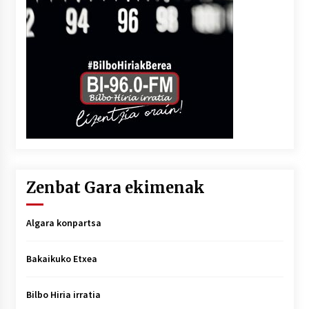
Zenbat Gara ekimenak
Algara konpartsa
Bakaikuko Etxea
Bilbo Hiria irratia