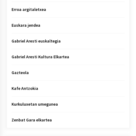
Erroa argitaletxea
Euskara jendea
Gabriel Aresti euskaltegia
Gabriel Aresti Kultura Elkartea
Gazteola
Kafe Antzokia
Kurkuluxetan umegunea
Zenbat Gara elkartea