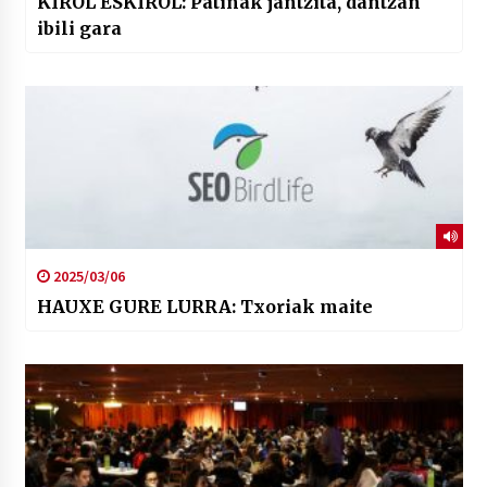
KIROL ESKIROL: Patinak jantzita, dantzan
ibili gara
2025/03/06
HAUXE GURE LURRA: Txoriak maite