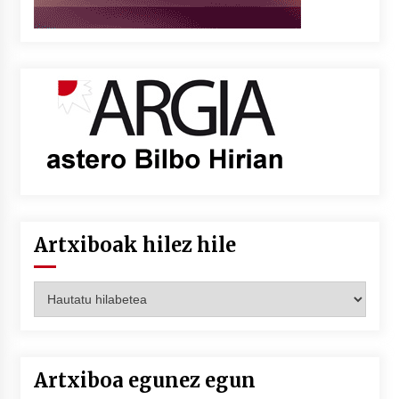
Artxiboak hilez hile
Artxiboak
hilez
hile
Artxiboa egunez egun