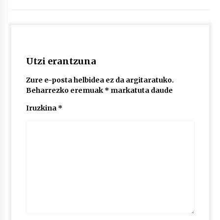
2026/07/03
MUSIBLA #297: Bide, Boards Of Canada, Somak,
Tiga, Twisted Teens, Underscores, Habia
2026/07/02
Utzi erantzuna
Zure e-posta helbidea ez da argitaratuko.
Beharrezko eremuak
*
markatuta daude
Iruzkina
*