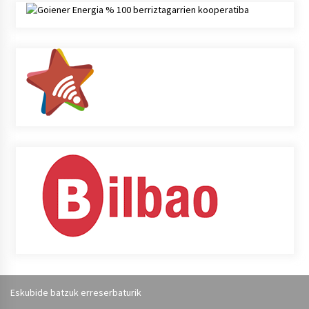
Eskubide batzuk erreserbaturik