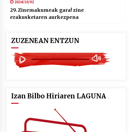
2024/10/02
29. Zinemakumeak gara! zine
erakusketaren aurkezpena
ZUZENEAN ENTZUN
Izan Bilbo Hiriaren LAGUNA