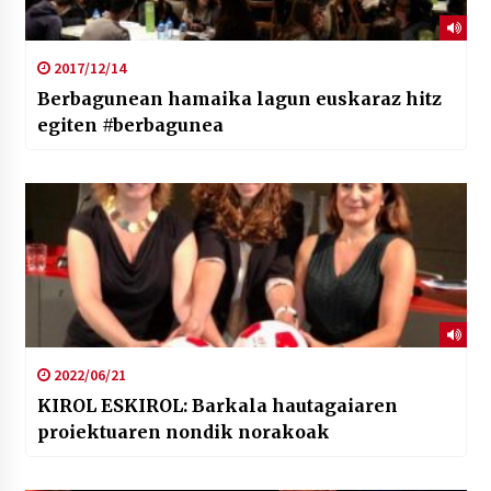
2017/12/14
Berbagunean hamaika lagun euskaraz hitz
egiten #berbagunea
2022/06/21
KIROL ESKIROL: Barkala hautagaiaren
proiektuaren nondik norakoak