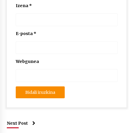
Izena
*
E-posta
*
Webgunea
Next Post