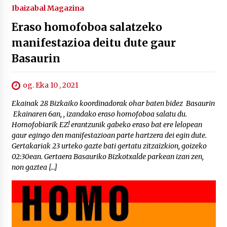
Ibaizabal Magazina
Eraso homofoboa salatzeko
manifestazioa deitu dute gaur
Basaurin
og. Eka 10 , 2021
Ekainak 28 Bizkaiko koordinadorak ohar baten bidez Basaurin
Ekainaren 6an, , izandako eraso homofoboa salatu du.
Homofobiarik EZ! erantzunik gabeko eraso bat ere lelopean
gaur egingo den manifestazioan parte hartzera dei egin dute.
Gertakariak 23 urteko gazte bati gertatu zitzaizkion, goizeko
02:30ean. Gertaera Basauriko Bizkotxalde parkean izan zen,
non gaztea […]