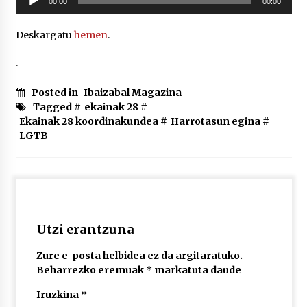
00:00
00:00
2026/07/03
erreproduzigailua
Deskargatu
hemen
.
MUSIBLA #297: Bide, Boards Of Canada, Somak,
Tiga, Twisted Teens, Underscores, Habia
.
2026/07/02
Posted in
Ibaizabal Magazina
Tagged #
ekainak 28
#
Ekainak 28 koordinakundea
#
Harrotasun egina
#
LGTB
Utzi erantzuna
Zure e-posta helbidea ez da argitaratuko.
Beharrezko eremuak
*
markatuta daude
Iruzkina
*