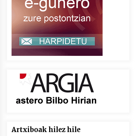
Artxiboak hilez hile