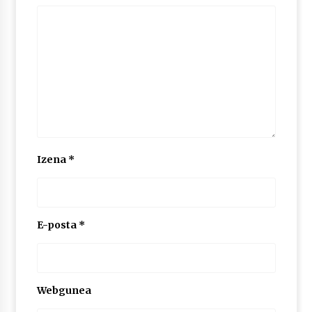
Izena
*
E-posta
*
Webgunea