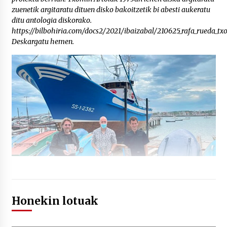
zuenetik argitaratu dituen disko bakoitzetik bi abesti aukeratu
ditu antologia diskorako.
https://bilbohiria.com/docs2/2021/ibaizabal/210625_rafa_rueda_
Deskargatu hemen.
Honekin lotuak