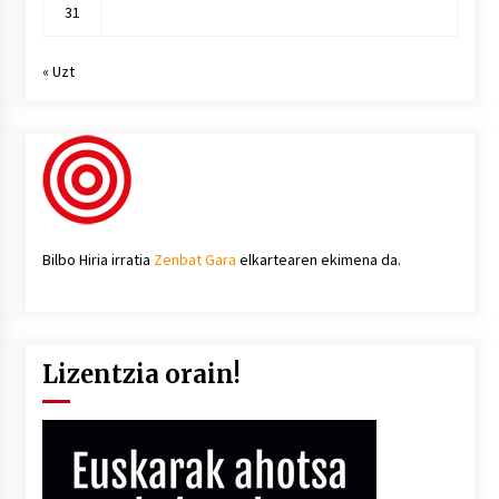
31
« Uzt
Bilbo Hiria irratia
Zenbat Gara
elkartearen ekimena da.
Lizentzia orain!