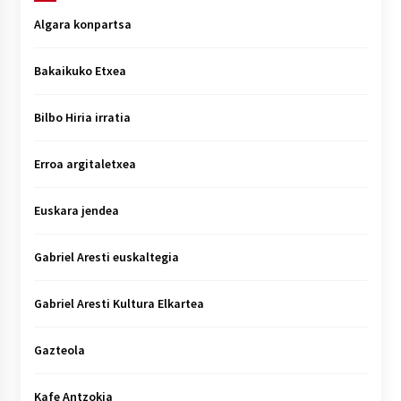
Algara konpartsa
Bakaikuko Etxea
Bilbo Hiria irratia
Erroa argitaletxea
Euskara jendea
Gabriel Aresti euskaltegia
Gabriel Aresti Kultura Elkartea
Gazteola
Kafe Antzokia