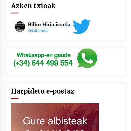
Azken txioak
Harpidetu e-postaz