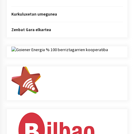
Kurkuluxetan umegunea
Zenbat Gara elkartea