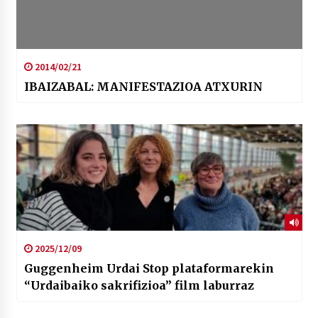
2014/02/21
IBAIZABAL: MANIFESTAZIOA ATXURIN
2025/12/09
Guggenheim Urdai Stop plataformarekin
“Urdaibaiko sakrifizioa” film laburraz