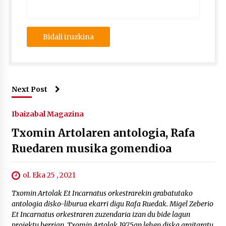
Next Post
Ibaizabal Magazina
Txomin Artolaren antologia, Rafa
Ruedaren musika gomendioa
ol. Eka 25 , 2021
Txomin Artolak Et Incarnatus orkestrarekin grabatutako
antologia disko-liburua ekarri digu Rafa Ruedak. Migel Zeberio
Et Incarnatus orkestraren zuzendaria izan du bide lagun
proiektu berrian. Txomin Artolak 1975an lehen diska argitaratu