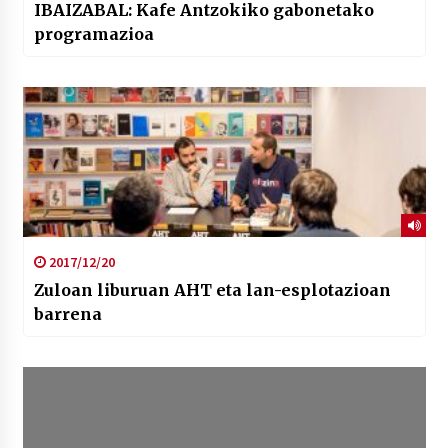
IBAIZABAL: Kafe Antzokiko gabonetako
programazioa
2017/12/20
Zuloan liburuan AHT eta lan-esplotazioan
barrena