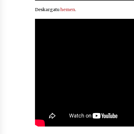
Deskargatu
hemen
.