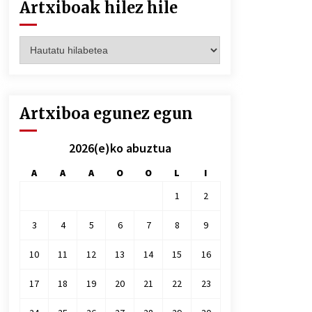
Artxiboak hilez hile
Artxiboak
hilez
hile
Artxiboa egunez egun
2026(e)ko abuztua
A
A
A
O
O
L
I
1
2
3
4
5
6
7
8
9
10
11
12
13
14
15
16
17
18
19
20
21
22
23