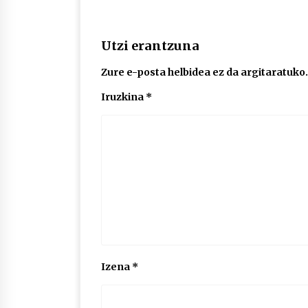
Utzi erantzuna
Zure e-posta helbidea ez da argitaratuko.
Iruzkina
*
Izena
*