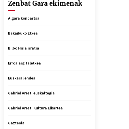
Zenbat Gara ekimenak
Algara konpartsa
Bakaikuko Etxea
Bilbo Hiria irratia
Erroa argitaletxea
Euskara jendea
Gabriel Aresti euskaltegia
Gabriel Aresti Kultura Elkartea
Gazteola