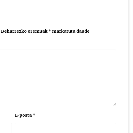
Beharrezko eremuak
*
markatuta daude
E-posta
*