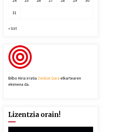
24
25
26
27
28
29
30
31
« Uzt
Bilbo Hiria irratia
Zenbat Gara
elkartearen
ekimena da.
Lizentzia orain!