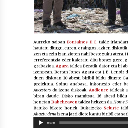
Aurreko saioan
Fontaines D.C.
talde irlanda
hautatu ditugu, euren, oraingoz, azken diskotik
zen eta ezin izan zioten nahi beste zuku atera. H
erreferentzia eder kaleratu ditu honez gero, 
grabazioa.
Agara
taldea Beratik dator eta bi a
izenpean. Bertan Jones Agara eta J. B. Lenoir
duen diskoan 10 abesti biribil bildu dituzte G
proiektua. Soinu anabasa, inkonexio eder ba
Ancestors
du izena diskoak.
Audience
taldeak a
biran daude. Disko mamitsua. 16 abesti bildu
honetan
Babeheaven
taldea heltzen da.
Home F
Batuko bikote honek. Bukatzeko
Seiurte
tald
Ahaztu dena
izena jarri diote kantu biribil eta s
Soinu
00:00
erreproduzigailua