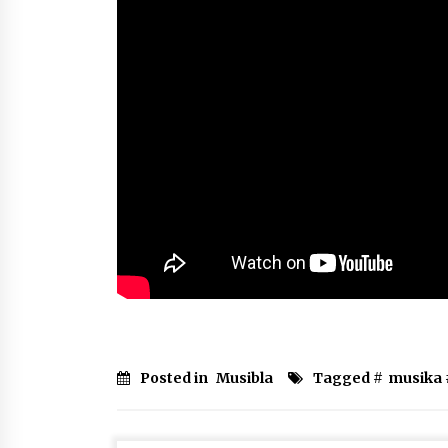
Posted in
Musibla
Tagged #
musika