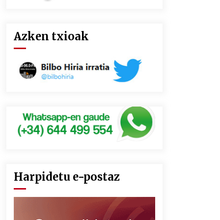
Azken txioak
Harpidetu e-postaz