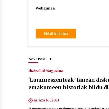
Webgunea
Next Post
Ibaizabal Magazina
‘Lumineszenteak’ lanean disk
emakumeen historiak bildu di
ar. Aza 16 , 2021