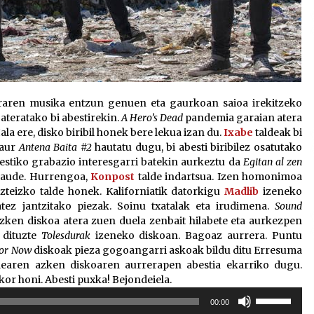
rraren musika entzun genuen eta gaurkoan saioa irekitzeko
 ateratako bi abestirekin.
A Hero’s Dead
pandemia garaian atera
ala ere, disko biribil honek bere lekua izan du.
Ixabe
taldeak bi
gaur
Antena Baita #2
hautatu dugu, bi abesti biribilez osatutako
bestiko grabazio interesgarri batekin aurkeztu da
Egitan al zen
 daude. Hurrengoa,
Konpost
talde indartsua. Izen homonimoa
azteizko talde honek. Kaliforniatik datorkigu
Madlib
izeneko
tez jantzitako piezak. Soinu txatalak eta irudimena.
Sound
zken diskoa atera zuen duela zenbait hilabete eta aurkezpen
 dituzte
Tolesdurak
izeneko diskoan. Bagoaz aurrera. Puntu
or Now
diskoak pieza gogoangarri askoak bildu ditu Erresuma
earen azken diskoaren aurrerapen abestia ekarriko dugu.
arkor honi. Abesti puxka! Bejondeiela.
Erabili
00:00
gora/behera