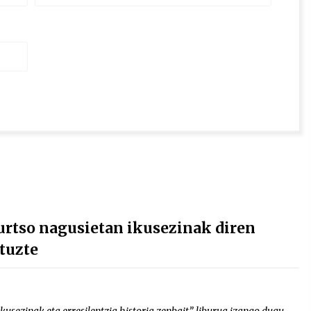
urtso nagusietan ikusezinak diren
tuzte