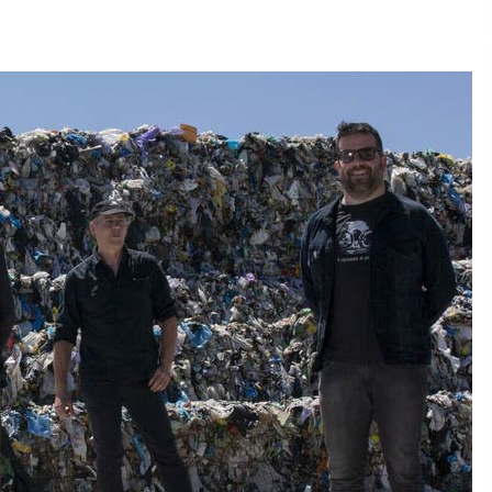
2026/07/15
Larunbatean Plentziako Itsas
Martxa ospatuko da
2026/07/07
SOINUGELA: Paul McCartney eta
Ringo Starr-en lan berriak
2026/07/03