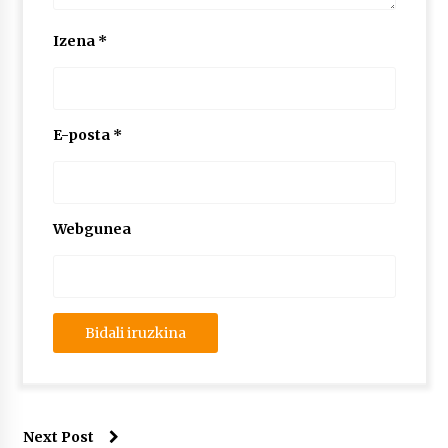
Izena
*
E-posta
*
Webgunea
Next Post