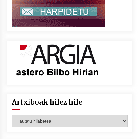
Artxiboak hilez hile
Artxiboak
hilez
hile