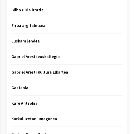
Bilbo Hiria irratia
Erroa argitaletxea
Euskara jendea
Gabriel Aresti euskaltegia
Gabriel Aresti Kultura Elkartea
Gazteola
Kafe Antzokia
Kurkuluxetan umegunea