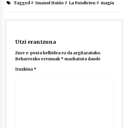
2026/07/03
Tagged #
Imanol Ituiño
#
La Fundicion
#
magia
MUSIBLA #297: Bide, Boards Of Canada, Somak,
Tiga, Twisted Teens, Underscores, Habia
2026/07/02
Utzi erantzuna
Zure e-posta helbidea ez da argitaratuko.
Beharrezko eremuak
*
markatuta daude
Iruzkina
*