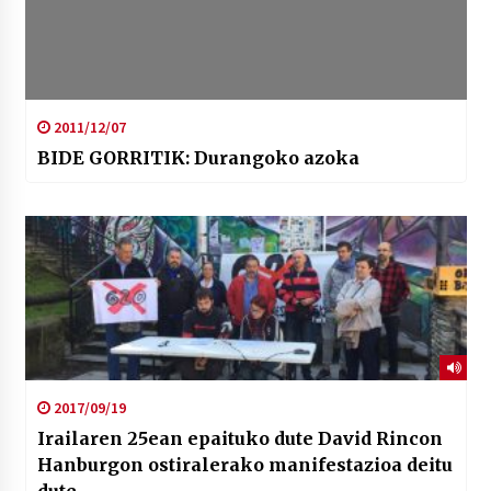
2011/12/07
BIDE GORRITIK: Durangoko azoka
2017/09/19
Irailaren 25ean epaituko dute David Rincon
Hanburgon ostiralerako manifestazioa deitu
dute