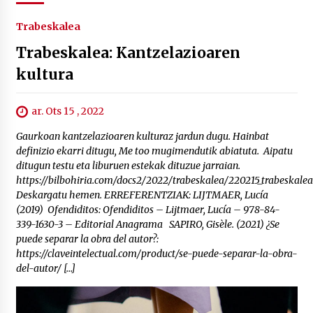
Trabeskalea
Trabeskalea: Kantzelazioaren
kultura
ar. Ots 15 , 2022
Gaurkoan kantzelazioaren kulturaz jardun dugu. Hainbat
definizio ekarri ditugu, Me too mugimendutik abiatuta. Aipatu
ditugun testu eta liburuen estekak dituzue jarraian.
https://bilbohiria.com/docs2/2022/trabeskalea/220215_trabeskale
Deskargatu hemen. ERREFERENTZIAK: LIJTMAER, Lucía
(2019) Ofendiditos: Ofendiditos – Lijtmaer, Lucía – 978-84-
339-1630-3 – Editorial Anagrama SAPIRO, Gisèle. (2021) ¿Se
puede separar la obra del autor?:
https://claveintelectual.com/product/se-puede-separar-la-obra-
del-autor/ […]