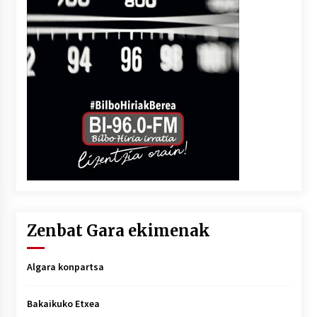
Zenbat Gara ekimenak
Algara konpartsa
Bakaikuko Etxea