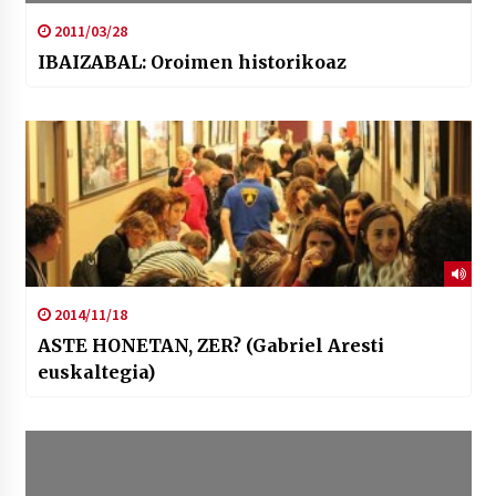
2011/03/28
IBAIZABAL: Oroimen historikoaz
2014/11/18
ASTE HONETAN, ZER? (Gabriel Aresti
euskaltegia)