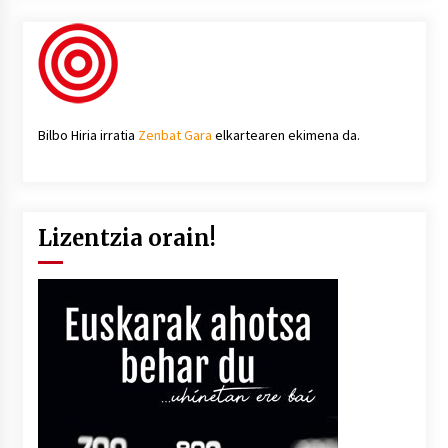
Bilbo Hiria irratia
Zenbat Gara
elkartearen ekimena da.
Lizentzia orain!