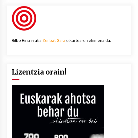
Bilbo Hiria irratia
Zenbat Gara
elkartearen ekimena da.
Lizentzia orain!