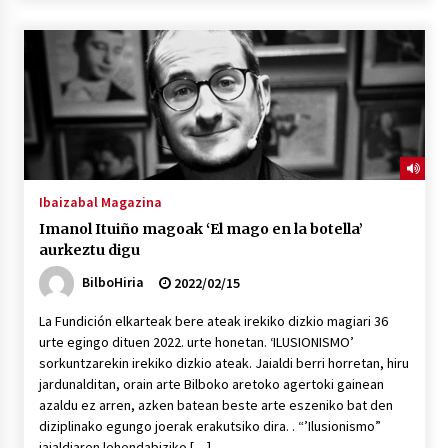
2026/07/03
MUSIBLA #297: Bide, Boards Of Canada, Somak,
Tiga, Twisted Teens, Underscores, Habia
2026/07/02
Ibaizabal Magazina
Imanol Ituiño magoak ‘El mago en la botella’
aurkeztu digu
BilboHiria
2022/02/15
La Fundición elkarteak bere ateak irekiko dizkio magiari 36
urte egingo dituen 2022. urte honetan. ‘ILUSIONISMO’
sorkuntzarekin irekiko dizkio ateak. Jaialdi berri horretan, hiru
jardunalditan, orain arte Bilboko aretoko agertoki gainean
azaldu ez arren, azken batean beste arte eszeniko bat den
diziplinako egungo joerak erakutsiko dira. . “’Ilusionismo”
jaialdiaren lehendabiziko […]