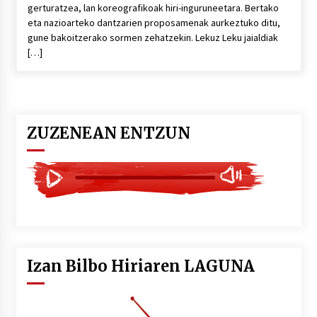
gerturatzea, lan koreografikoak hiri-inguruneetara. Bertako
eta nazioarteko dantzarien proposamenak aurkeztuko ditu,
gune bakoitzerako sormen zehatzekin. Lekuz Leku jaialdiak
[…]
ZUZENEAN ENTZUN
Izan Bilbo Hiriaren LAGUNA