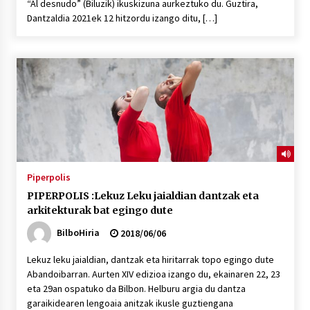
“Al desnudo” (Biluzik) ikuskizuna aurkeztuko du. Guztira,
Dantzaldia 2021ek 12 hitzordu izango ditu, […]
Piperpolis
PIPERPOLIS :Lekuz Leku jaialdian dantzak eta
arkitekturak bat egingo dute
BilboHiria
2018/06/06
Lekuz leku jaialdian, dantzak eta hiritarrak topo egingo dute
Abandoibarran. Aurten XIV edizioa izango du, ekainaren 22, 23
eta 29an ospatuko da Bilbon. Helburu argia du dantza
garaikidearen lengoaia anitzak ikusle guztiengana