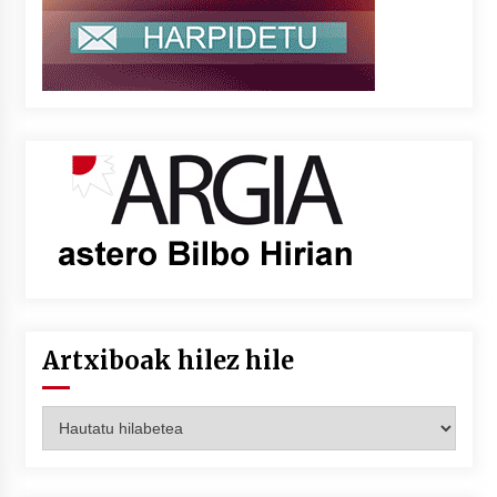
Artxiboak hilez hile
Artxiboak
hilez
hile