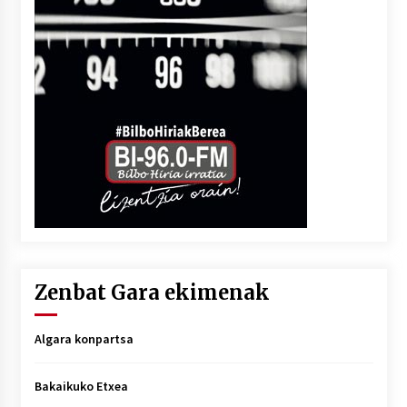
Zenbat Gara ekimenak
Algara konpartsa
Bakaikuko Etxea