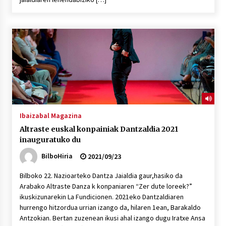
Ibaizabal Magazina
Altraste euskal konpainiak Dantzaldia 2021
inauguratuko du
BilboHiria
2021/09/23
Bilboko 22. Nazioarteko Dantza Jaialdia gaur,hasiko da
Arabako Altraste Danza k konpaniaren “Zer dute loreek?”
ikuskizunarekin La Fundicionen. 2021eko Dantzaldiaren
hurrengo hitzordua urrian izango da, hilaren 1ean, Barakaldo
Antzokian. Bertan zuzenean ikusi ahal izango dugu Iratxe Ansa