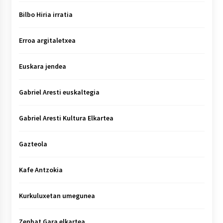
Bilbo Hiria irratia
Erroa argitaletxea
Euskara jendea
Gabriel Aresti euskaltegia
Gabriel Aresti Kultura Elkartea
Gazteola
Kafe Antzokia
Kurkuluxetan umegunea
Zenbat Gara elkartea