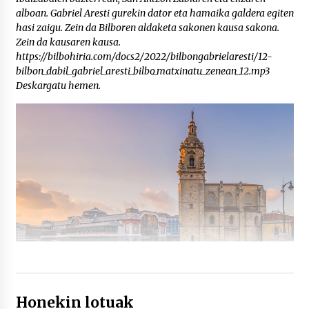
alboan. Gabriel Aresti gurekin dator eta hamaika galdera egiten
hasi zaigu. Zein da Bilboren aldaketa sakonen kausa sakona.
Zein da kausaren kausa.
https://bilbohiria.com/docs2/2022/bilbongabrielaresti/12-
bilbon_dabil_gabriel_aresti_bilbo_matxinatu_zenean_12.mp3
Deskargatu hemen.
Honekin lotuak