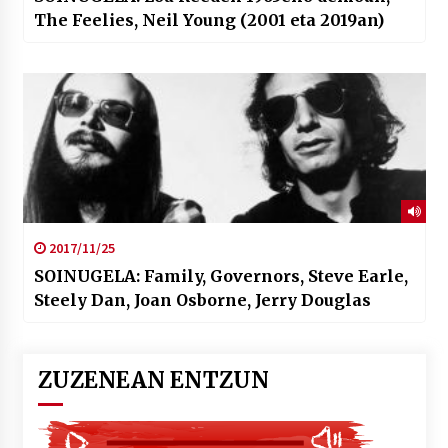
The Feelies, Neil Young (2001 eta 2019an)
2017/11/25
SOINUGELA: Family, Governors, Steve Earle,
Steely Dan, Joan Osborne, Jerry Douglas
ZUZENEAN ENTZUN