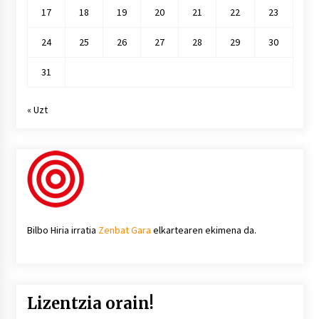
17
18
19
20
21
22
23
24
25
26
27
28
29
30
31
« Uzt
Bilbo Hiria irratia
Zenbat Gara
elkartearen ekimena da.
Lizentzia orain!