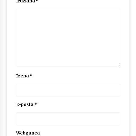
Iruzkina
*
Izena
*
E-posta
*
Webgunea