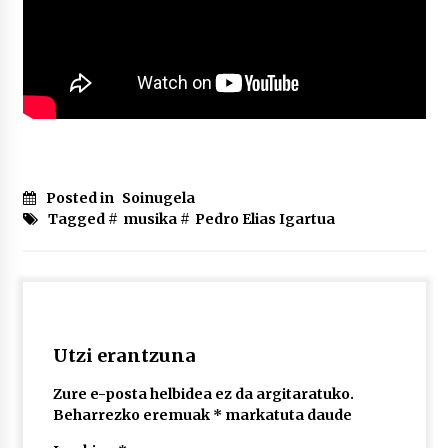
Posted in
Soinugela
Tagged #
musika
#
Pedro Elias Igartua
Utzi erantzuna
Zure e-posta helbidea ez da argitaratuko.
Beharrezko eremuak
*
markatuta daude