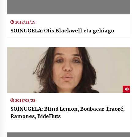
2012/11/15
SOINUGELA: Otis Blackwell eta gehiago
2018/03/28
SOINUGELA: Blind Lemon, Boubacar Traoré,
Ramones, BideHuts