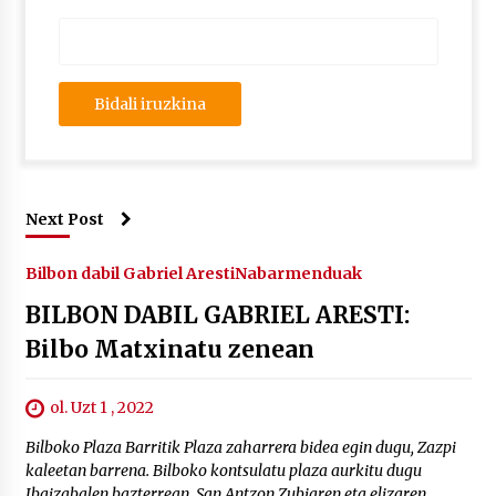
Next Post
Bilbon dabil Gabriel Aresti
Nabarmenduak
BILBON DABIL GABRIEL ARESTI:
Bilbo Matxinatu zenean
ol. Uzt 1 , 2022
Bilboko Plaza Barritik Plaza zaharrera bidea egin dugu, Zazpi
kaleetan barrena. Bilboko kontsulatu plaza aurkitu dugu
Ibaizabalen bazterrean, San Antzon Zubiaren eta elizaren