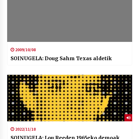
2009/10/08
SOINUGELA: Doug Sahm Texas aldetik
2022/11/18
SOINUGELA: Lou Reeden 1965eko demoak,