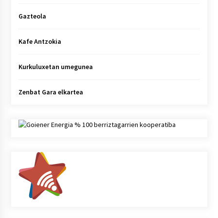
Gazteola
Kafe Antzokia
Kurkuluxetan umegunea
Zenbat Gara elkartea