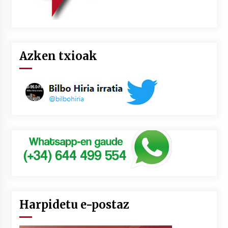
Azken txioak
Harpidetu e-postaz