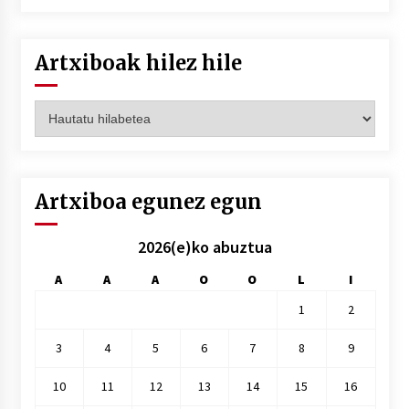
Artxiboak hilez hile
Artxiboak
hilez
hile
Artxiboa egunez egun
2026(e)ko abuztua
A
A
A
O
O
L
I
1
2
3
4
5
6
7
8
9
10
11
12
13
14
15
16