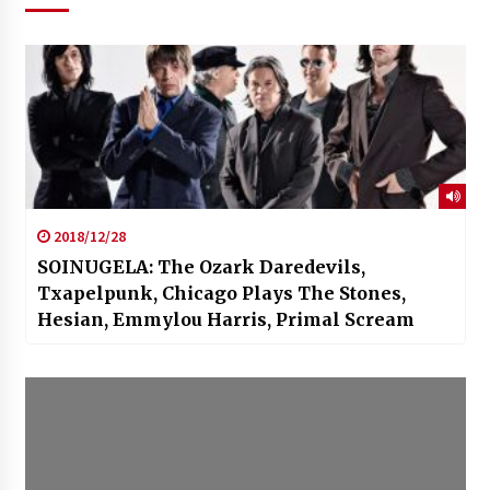
2018/12/28
SOINUGELA: The Ozark Daredevils,
Txapelpunk, Chicago Plays The Stones,
Hesian, Emmylou Harris, Primal Scream