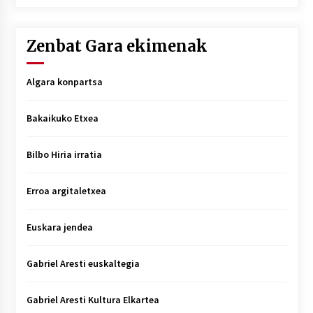
Zenbat Gara ekimenak
Algara konpartsa
Bakaikuko Etxea
Bilbo Hiria irratia
Erroa argitaletxea
Euskara jendea
Gabriel Aresti euskaltegia
Gabriel Aresti Kultura Elkartea