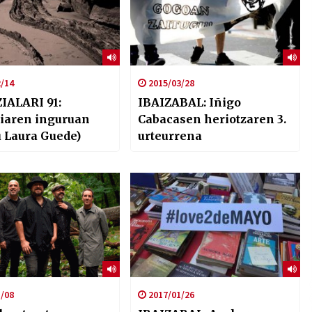
/14
2015/03/28
IALARI 91:
IBAIZABAL: Iñigo
iaren inguruan
Cabacasen heriotzaren 3.
u Laura Guede)
urteurrena
/08
2017/01/26