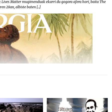
ck Lives Matter mugimenduak ekarri du gogora afera hori, baita The
en 28an, albiste baten […]