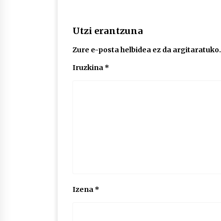
Utzi erantzuna
Zure e-posta helbidea ez da argitaratuko.
Iruzkina
*
Izena
*