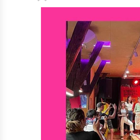
protagonista
2026/07/16
POTTO: San Pedro jaietako bertso-
saioa
2026/07/09
Auritz Iñurrietaren margoak
ikusgai Uribitarte40 aretoan
2026/07/03