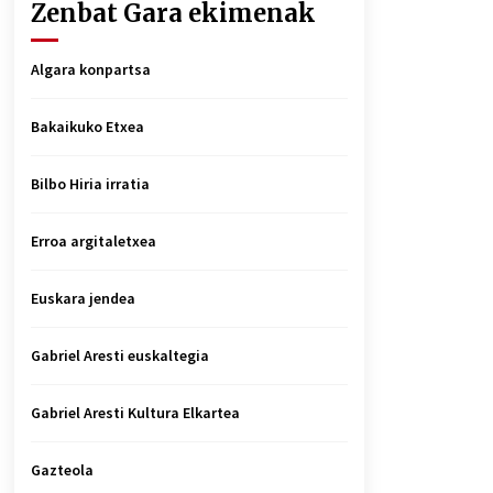
Zenbat Gara ekimenak
Algara konpartsa
Bakaikuko Etxea
Bilbo Hiria irratia
Erroa argitaletxea
Euskara jendea
Gabriel Aresti euskaltegia
Gabriel Aresti Kultura Elkartea
Gazteola