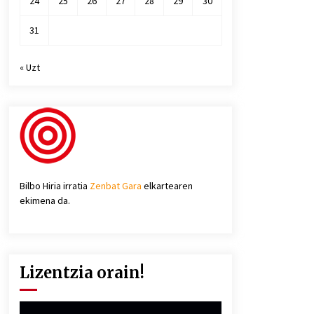
24
25
26
27
28
29
30
31
« Uzt
Bilbo Hiria irratia
Zenbat Gara
elkartearen
ekimena da.
Lizentzia orain!