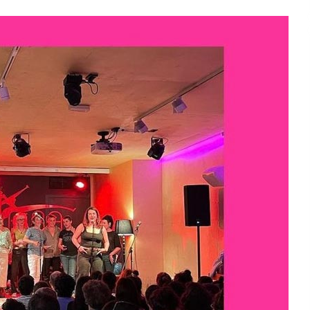
2026/07/15
Larunbatean Plentziako Itsas
Martxa ospatuko da
2026/07/07
SOINUGELA: Paul McCartney eta
Ringo Starr-en lan berriak
2026/07/03