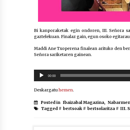
Bi kanporaketak egin ondoren, III. Señora sa
gaztelekuan. Finalaz gain, egun osoko egitarau
Maddi Ane Txoperena finalean arituko den berts
Señora sariketaren gainean.
Soinu
00:00
erreproduzigailua
Deskargatu
hemen
.
Posted in
Ibaizabal Magazina
,
Nabarmen
Tagged #
bertsoak
#
bertsolaritza
#
III.