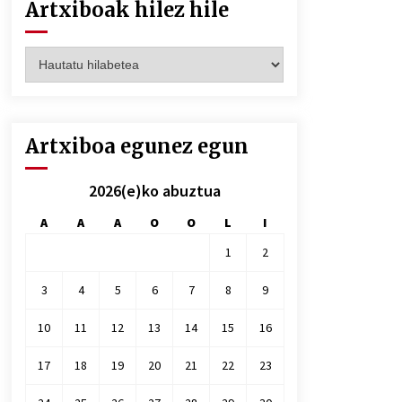
Artxiboak hilez hile
Artxiboak
hilez
hile
Artxiboa egunez egun
2026(e)ko abuztua
A
A
A
O
O
L
I
1
2
3
4
5
6
7
8
9
10
11
12
13
14
15
16
17
18
19
20
21
22
23