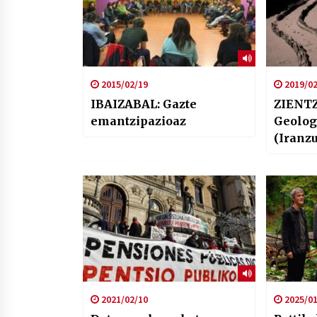
2015/02/19
2019/02
IBAIZABAL: Gazte
ZIENTZ
emantzipazioaz
Geolog
(Iranz
2021/02/10
2025/01