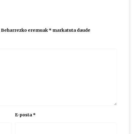
Beharrezko eremuak
*
markatuta daude
E-posta
*