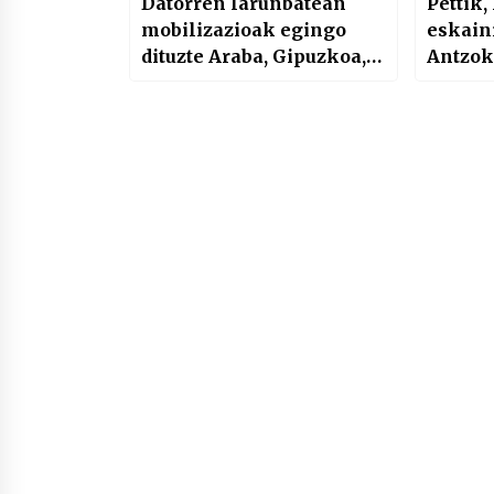
Datorren larunbatean
Pettik,
mobilizazioak egingo
eskain
dituzte Araba, Gipuzkoa,
Antzok
Bizkaia eta Nafarroako
ibilbi
pentsionistek lau
ospaki
hiriburuetan