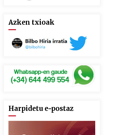
Azken txioak
Harpidetu e-postaz