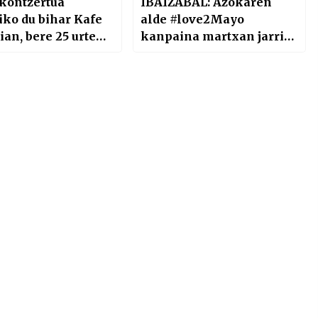
 kontzertua
IBAIZABAL: Azokaren
iko du bihar Kafe
alde #love2Mayo
ian, bere 25 urteko
kanpaina martxan jarri
dearen
dute
zunean