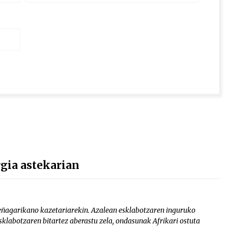
gia astekarian
Peñagarikano kazetariarekin. Azalean esklabotzaren inguruko
labotzaren bitartez aberastu zela, ondasunak Afrikari ostuta