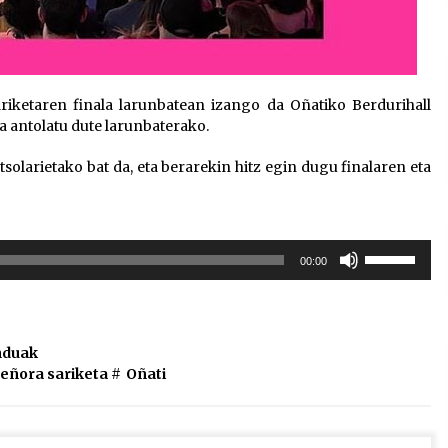
riketaren finala larunbatean izango da Oñatiko Berdurihall
a antolatu dute larunbaterako.
olarietako bat da, eta berarekin hitz egin dugu finalaren eta
Erabili
00:00
gora/behera
gezi-
teklak
bolumena
duak
igotzeko
 Señora sariketa
#
Oñati
edo
jaisteko.