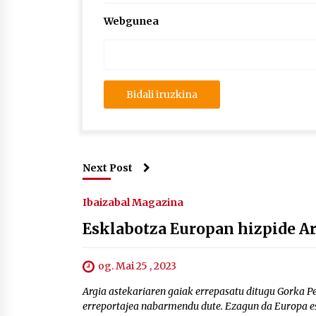
Webgunea
Next Post
Ibaizabal Magazina
Esklabotza Europan hizpide Ar
og. Mai 25 , 2023
Argia astekariaren gaiak errepasatu ditugu Gorka 
erreportajea nabarmendu dute. Ezagun da Europa esk