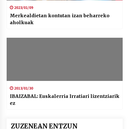
2023/01/09
Merkealdietan kontutan izan beharreko
aholkuak
2013/01/30
IBAIZABAL: Euskalerria Irratiari lizentziarik
ez
ZUZENEAN ENTZUN