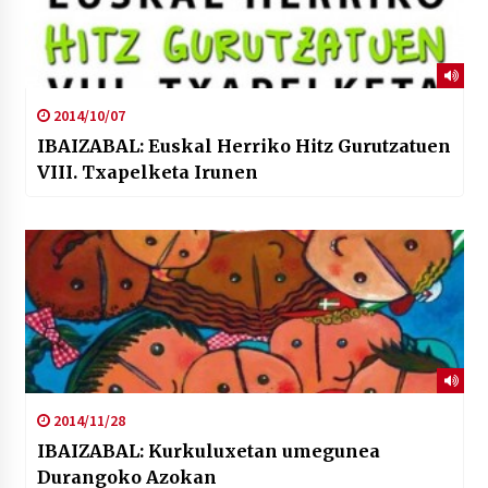
2014/10/07
IBAIZABAL: Euskal Herriko Hitz Gurutzatuen
VIII. Txapelketa Irunen
2014/11/28
IBAIZABAL: Kurkuluxetan umegunea
Durangoko Azokan