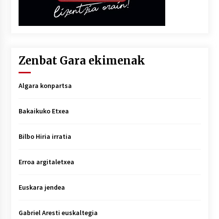
Zenbat Gara ekimenak
Algara konpartsa
Bakaikuko Etxea
Bilbo Hiria irratia
Erroa argitaletxea
Euskara jendea
Gabriel Aresti euskaltegia