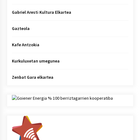
Gabriel Aresti Kultura Elkartea
Gazteola
Kafe Antzokia
Kurkuluxetan umegunea
Zenbat Gara elkartea