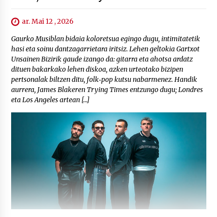
ar. Mai 12 , 2026
Gaurko Musiblan bidaia koloretsua egingo dugu, intimitatetik
hasi eta soinu dantzagarrietara iritsiz. Lehen geltokia Gartxot
Unsainen Bizirik gaude izango da: gitarra eta ahotsa ardatz
dituen bakarkako lehen diskoa, azken urteotako bizipen
pertsonalak biltzen ditu, folk‑pop kutsu nabarmenez. Handik
aurrera, James Blakeren Trying Times entzungo dugu; Londres
eta Los Angeles artean […]