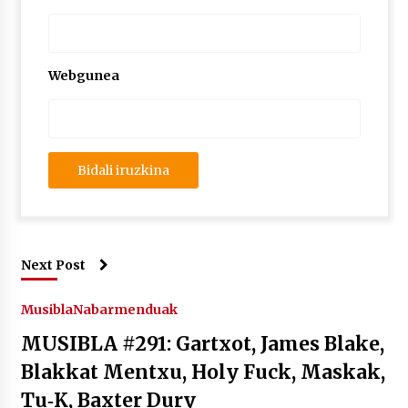
Webgunea
Next Post
Musibla
Nabarmenduak
MUSIBLA #291: Gartxot, James Blake,
Blakkat Mentxu, Holy Fuck, Maskak,
Tu‑K, Baxter Dury