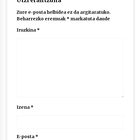
Utzi erantzuna
2026/07/03
Zure e-posta helbidea ez da argitaratuko.
Beharrezko eremuak
*
markatuta daude
MUSIBLA #297: Bide, Boards Of Canada, Somak,
Tiga, Twisted Teens, Underscores, Habia
Iruzkina
*
2026/07/02
Izena
*
E-posta
*