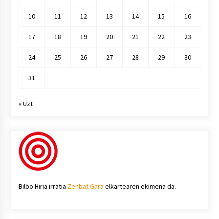
10
11
12
13
14
15
16
17
18
19
20
21
22
23
24
25
26
27
28
29
30
31
« Uzt
Bilbo Hiria irratia
Zenbat Gara
elkartearen ekimena da.