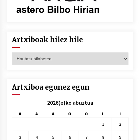
Artxiboak hilez hile
Artxiboak
hilez
hile
Artxiboa egunez egun
2026(e)ko abuztua
A
A
A
O
O
L
I
1
2
3
4
5
6
7
8
9