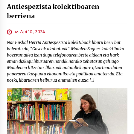
Antiespezista kolektiboaren
berriena
az. Api 10 , 2024
Nor Euskal Herria Antiespezista kolektiboak liburu berri bat
kaleratu du, “Goseak akabatuak”. Maialen Sagues kolektiboko
bozeramailea izan dugu telefonoaren beste aldean eta hark
eman dizkigu liburuaren nondik norako xehetasun gehiago.
Maialenen hitzetan, liburuak animaliek gure gizartean duten
paperaren ikuspuntu ekonomiko eta politikoa ematen du. Eta
noski, liburuaren helburua animalien auzia […]