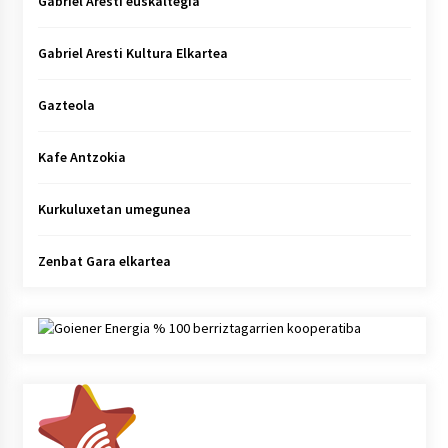
Gabriel Aresti euskaltegia
Gabriel Aresti Kultura Elkartea
Gazteola
Kafe Antzokia
Kurkuluxetan umegunea
Zenbat Gara elkartea