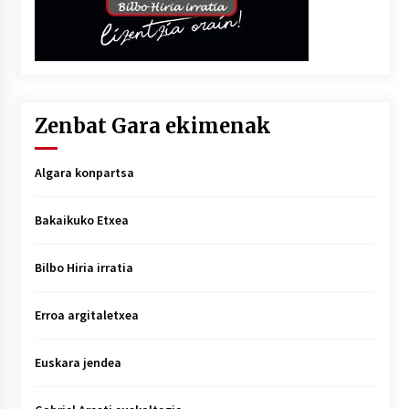
Zenbat Gara ekimenak
Algara konpartsa
Bakaikuko Etxea
Bilbo Hiria irratia
Erroa argitaletxea
Euskara jendea