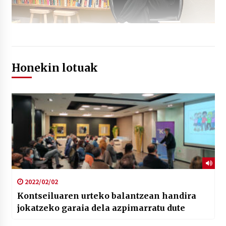
Honekin lotuak
2022/02/02
Kontseiluaren urteko balantzean handira
jokatzeko garaia dela azpimarratu dute