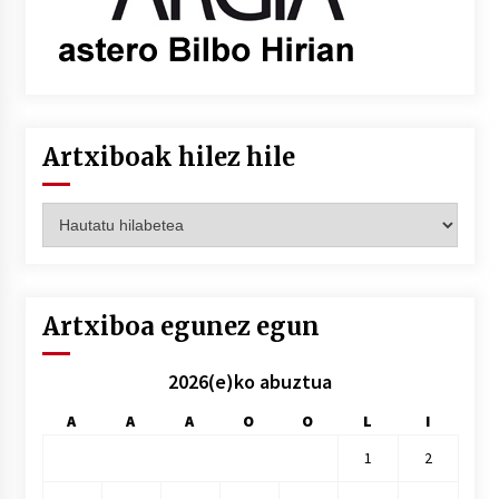
Artxiboak hilez hile
Artxiboak
hilez
hile
Artxiboa egunez egun
2026(e)ko abuztua
A
A
A
O
O
L
I
1
2