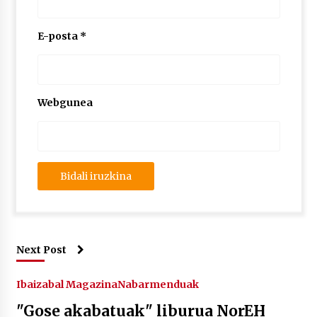
E-posta
*
Webgunea
Next Post
Ibaizabal Magazina
Nabarmenduak
"Gose akabatuak" liburua NorEH