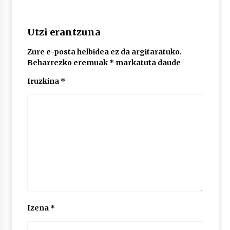
2026/07/03
Utzi erantzuna
MUSIBLA #297: Bide, Boards Of Canada, Somak,
Tiga, Twisted Teens, Underscores, Habia
2026/07/02
Zure e-posta helbidea ez da argitaratuko.
Beharrezko eremuak
*
markatuta daude
Iruzkina
*
Izena
*