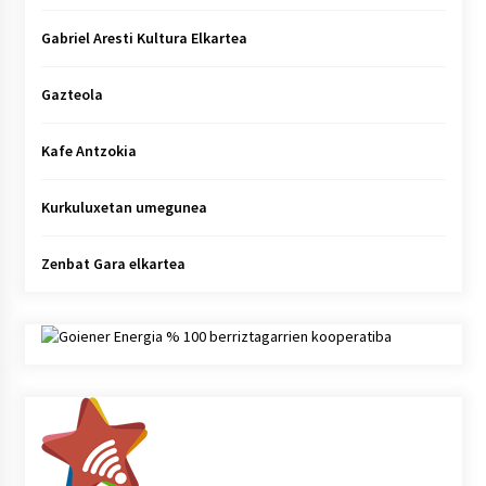
Gabriel Aresti Kultura Elkartea
Gazteola
Kafe Antzokia
Kurkuluxetan umegunea
Zenbat Gara elkartea