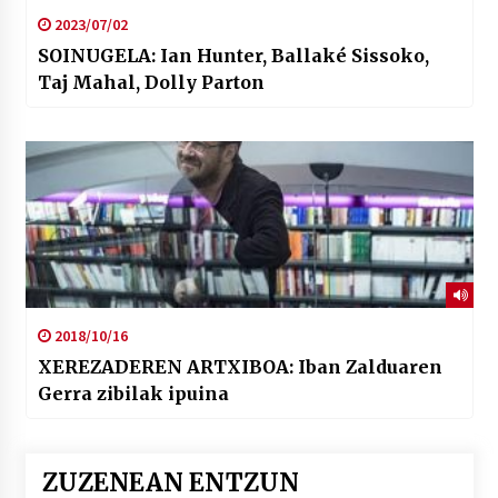
2023/07/02
SOINUGELA: Ian Hunter, Ballaké Sissoko,
Taj Mahal, Dolly Parton
2018/10/16
XEREZADEREN ARTXIBOA: Iban Zalduaren
Gerra zibilak ipuina
ZUZENEAN ENTZUN