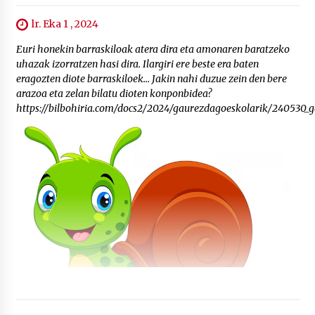
lr. Eka 1 , 2024
Euri honekin barraskiloak atera dira eta amonaren baratzeko
uhazak izorratzen hasi dira. Ilargiri ere beste era baten
eragozten diote barraskiloek… Jakin nahi duzue zein den bere
arazoa eta zelan bilatu dioten konponbidea?
https://bilbohiria.com/docs2/2024/gaurezdagoeskolarik/240530_g