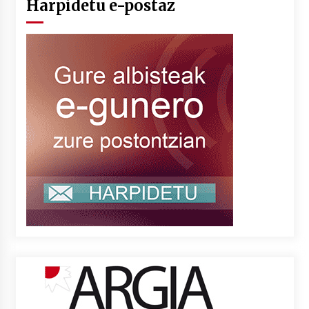
Harpidetu e-postaz