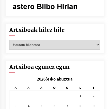
Artxiboak hilez hile
Artxiboak
hilez
hile
Artxiboa egunez egun
2026(e)ko abuztua
A
A
A
O
O
L
I
1
2
3
4
5
6
7
8
9