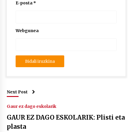
E-posta
*
Webgunea
Next Post
Gaur ez dago eskolarik
GAUR EZ DAGO ESKOLARIK: Plisti eta
plasta