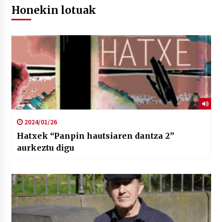
Honekin lotuak
2024/01/26
Hatxek “Panpin hautsiaren dantza 2”
aurkeztu digu