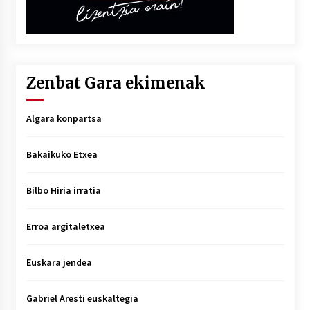
Zenbat Gara ekimenak
Algara konpartsa
Bakaikuko Etxea
Bilbo Hiria irratia
Erroa argitaletxea
Euskara jendea
Gabriel Aresti euskaltegia