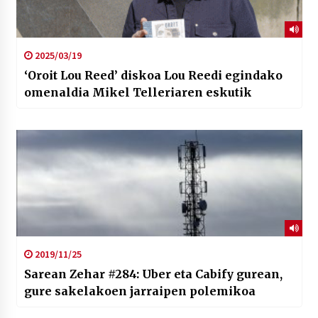
2025/03/19
‘Oroit Lou Reed’ diskoa Lou Reedi egindako
omenaldia Mikel Telleriaren eskutik
2019/11/25
Sarean Zehar #284: Uber eta Cabify gurean,
gure sakelakoen jarraipen polemikoa