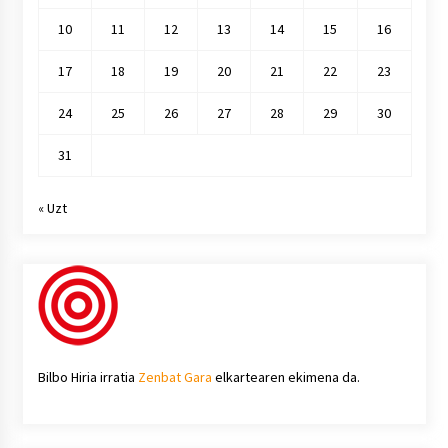
10
11
12
13
14
15
16
17
18
19
20
21
22
23
24
25
26
27
28
29
30
31
« Uzt
Bilbo Hiria irratia
Zenbat Gara
elkartearen ekimena da.