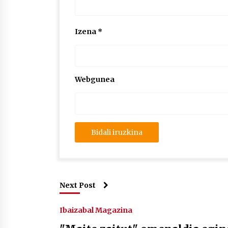
Izena
*
Webgunea
Next Post
Ibaizabal Magazina