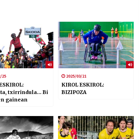
/25
2025/03/21
ESKIROL:
KIROL ESKIROL:
ta, txirrindula… Bi
BIZIPOZA
en gainean