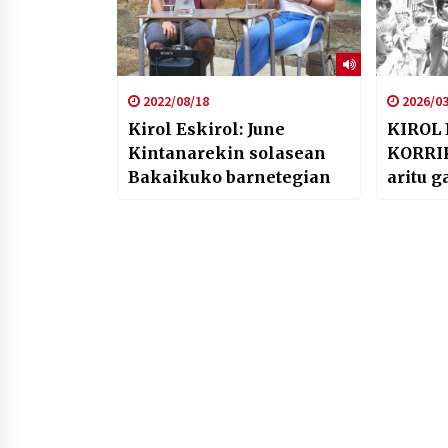
2022/08/18
2026/03
Kirol Eskirol: June
KIROL 
Kintanarekin solasean
KORRI
Bakaikuko barnetegian
aritu g
baina e