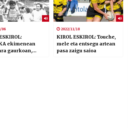
/06
2022/11/18
ESKIROL:
KIROL ESKIROL: Touche,
KA ekimenean
mele eta entsegu artean
ara gaurkoan,
pasa zaigu saioa
z lasterka.