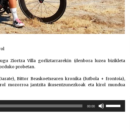
rol
gu Ziortza Villa gorliztarrarekin (denbora luzea bizikleta
 orduko probetan.
arate), Bittor Beaskoetxearen kronika (futbola + frontoia),
irol mozorroa jantzita ikusentzunezkoak eta kirol mundua
Erabili
00:00
gora/behera
gezi-
teklak
bolumena