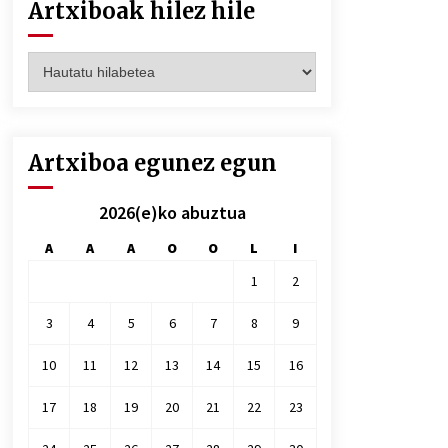
Artxiboak hilez hile
Artxiboak
hilez
hile
Artxiboa egunez egun
2026(e)ko abuztua
A
A
A
O
O
L
I
1
2
3
4
5
6
7
8
9
10
11
12
13
14
15
16
17
18
19
20
21
22
23