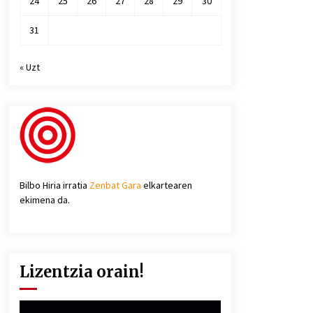
24
25
26
27
28
29
30
31
« Uzt
Bilbo Hiria irratia
Zenbat Gara
elkartearen
ekimena da.
Lizentzia orain!