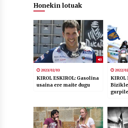
Honekin lotuak
2023/02/03
2022/02
KIROL ESKIROL: Gasolina
KIROL 
usaina ere maite dugu
Bizikle
gurpil