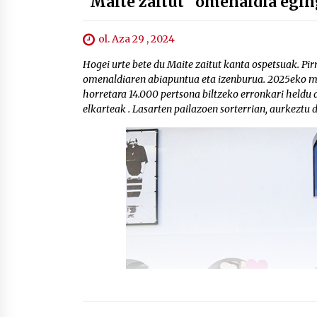
"Maite zaitut" omenaldia egi
ol. Aza 29 , 2024
Hogei urte bete du Maite zaitut kanta ospetsuak. Pir
omenaldiaren abiapuntua eta izenburua. 2025eko ma
horretara 14.000 pertsona biltzeko erronkari heldu 
elkarteak . Lasarten pailazoen sorterrian, aurkeztu d