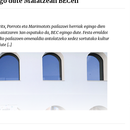
ngo dute Maiatzean BECen
ritx, Porrotx eta Marimotots pailazoei herriak egingo dien
iatzaren 3an ospatuko da, BEC egingo dute. Festa erraldoi
dio pailazoen omenaldia antolatzeko xedez sortutako kultur
ute […]