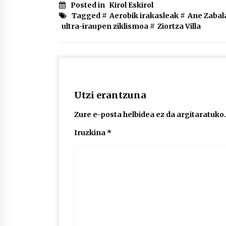
Posted in
Kirol Eskirol
Tagged #
Aerobik irakasleak
#
Ane Zabal
ultra-iraupen ziklismoa
#
Ziortza Villa
Utzi erantzuna
Zure e-posta helbidea ez da argitaratuko.
Iruzkina
*