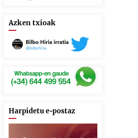
Azken txioak
Harpidetu e-postaz