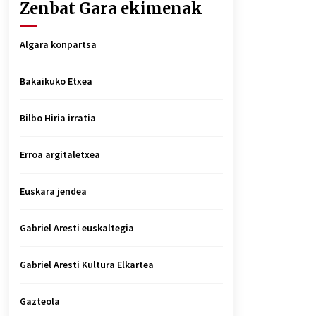
Zenbat Gara ekimenak
Algara konpartsa
Bakaikuko Etxea
Bilbo Hiria irratia
Erroa argitaletxea
Euskara jendea
Gabriel Aresti euskaltegia
Gabriel Aresti Kultura Elkartea
Gazteola