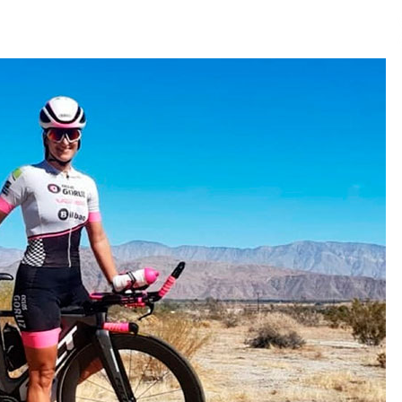
2026/07/15
Larunbatean Plentziako Itsas
Martxa ospatuko da
2026/07/07
SOINUGELA: Paul McCartney eta
Ringo Starr-en lan berriak
2026/07/03