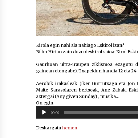
Kirola egin nahi ala nahiago Eskirol izan?
Bilbo Hirian zain duzu deskirol saioa: Kirol Eski
Gaurkoan ultra-iraupen ziklismoa ezagutu du
gainean etengabe). Txapeldun handia 12 eta 24
Aerobik irakasleak (Iker Gurrutxaga eta Jon G
Maite Sarasolaren bertsoak, Ane Zabala Esk
aztergai (Any given Sunday) , musika…
On egin.
Soinu
00:00
erreproduzigailua
Deskargatu
hemen
.