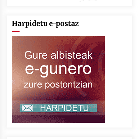
Harpidetu e-postaz