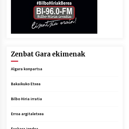
Zenbat Gara ekimenak
Algara konpartsa
Bakaikuko Etxea
Bilbo Hiria irratia
Erroa argitaletxea
Euskara jendea