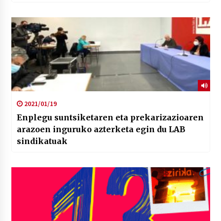
2021/01/19
Enplegu suntsiketaren eta prekarizazioaren
arazoen inguruko azterketa egin du LAB
sindikatuak