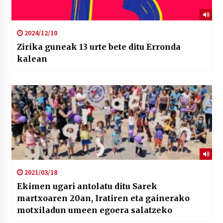
2024/12/10
Zirika guneak 13 urte bete ditu Erronda
kalean
2021/03/18
Ekimen ugari antolatu ditu Sarek
martxoaren 20an, Iratiren eta gainerako
motxiladun umeen egoera salatzeko