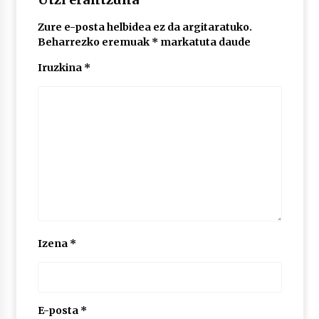
2026/07/03
Zure e-posta helbidea ez da argitaratuko.
Beharrezko eremuak
*
markatuta daude
MUSIBLA #297: Bide, Boards Of Canada, Somak,
Tiga, Twisted Teens, Underscores, Habia
Iruzkina
*
2026/07/02
Izena
*
E-posta
*