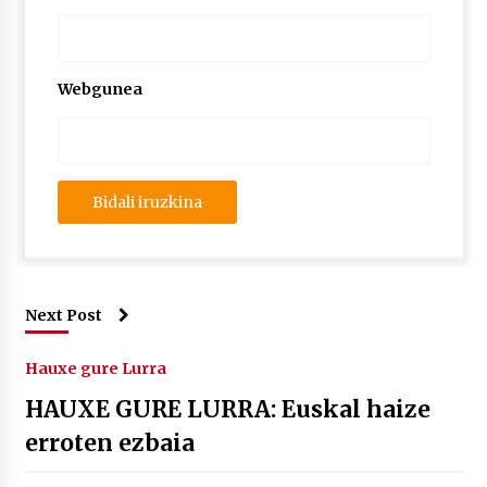
Webgunea
Next Post
Hauxe gure Lurra
HAUXE GURE LURRA: Euskal haize
erroten ezbaia