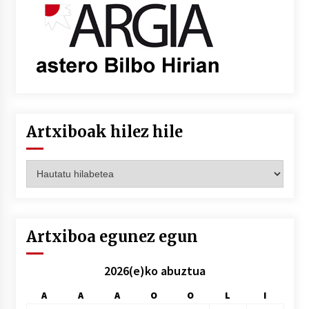
Artxiboak hilez hile
Artxiboak
hilez
hile
Artxiboa egunez egun
2026(e)ko abuztua
A
A
A
O
O
L
I