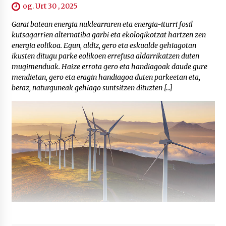
og. Urt 30 , 2025
Garai batean energia nuklearraren eta energia-iturri fosil
kutsagarrien alternatiba garbi eta ekologikotzat hartzen zen
energia eolikoa. Egun, aldiz, gero eta eskualde gehiagotan
ikusten ditugu parke eolikoen errefusa aldarrikatzen duten
mugimenduak. Haize errota gero eta handiagoak daude gure
mendietan, gero eta eragin handiagoa duten parkeetan eta,
beraz, naturguneak gehiago suntsitzen dituzten […]