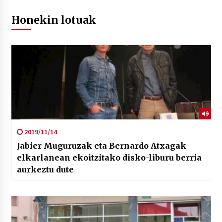
Honekin lotuak
2019/11/14
Jabier Muguruzak eta Bernardo Atxagak
elkarlanean ekoitzitako disko-liburu berria
aurkeztu dute