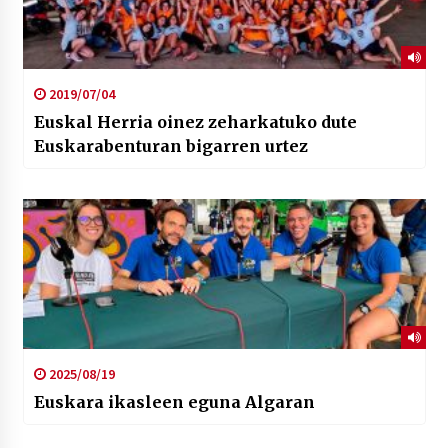
2019/07/04
Euskal Herria oinez zeharkatuko dute
Euskarabenturan bigarren urtez
2025/08/19
Euskara ikasleen eguna Algaran