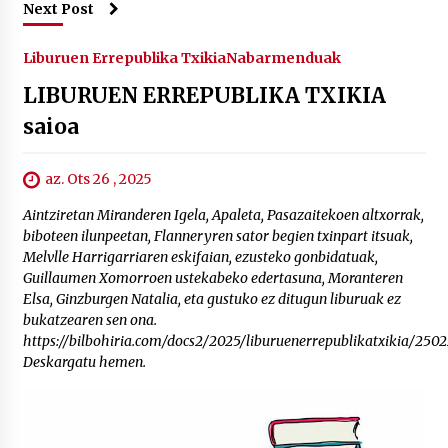
Next Post
Liburuen Errepublika Txikia
Nabarmenduak
LIBURUEN ERREPUBLIKA TXIKIA
saioa
az. Ots 26 , 2025
Aintziretan Miranderen Igela, Apaleta, Pasazaitekoen altxorrak,
biboteen ilunpeetan, Flanneryren sator begien txinpart itsuak,
Melvlle Harrigarriaren eskifaian, ezusteko gonbidatuak,
Guillaumen Xomorroen ustekabeko edertasuna, Moranteren
Elsa, Ginzburgen Natalia, eta gustuko ez ditugun liburuak ez
bukatzearen sen ona.
https://bilbohiria.com/docs2/2025/liburuenerrepublikatxikia/2502
Deskargatu hemen.