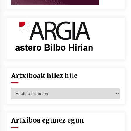
Artxiboak hilez hile
Artxiboak
hilez
hile
Artxiboa egunez egun