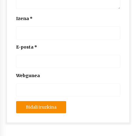
Izena
*
E-posta
*
Webgunea