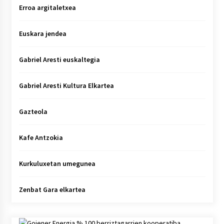
Erroa argitaletxea
Euskara jendea
Gabriel Aresti euskaltegia
Gabriel Aresti Kultura Elkartea
Gazteola
Kafe Antzokia
Kurkuluxetan umegunea
Zenbat Gara elkartea