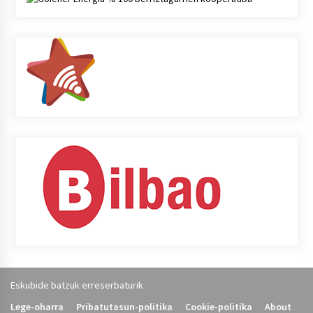
Eskubide batzuk erreserbaturik
Lege-oharra
Pribatutasun-politika
Cookie-politika
About