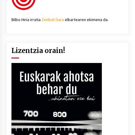
Bilbo Hiria irratia
Zenbat Gara
elkartearen ekimena da.
Lizentzia orain!