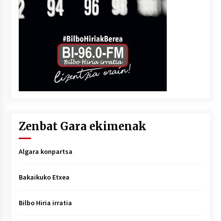
Zenbat Gara ekimenak
Algara konpartsa
Bakaikuko Etxea
Bilbo Hiria irratia