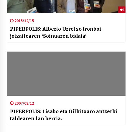
2015/12/15
PIPERPOLIS: Alberto Urretxo tronboi-
jotzailearen ‘Soinuaren bidaia’
2007/03/12
PIPERPOLIS: Lisabo eta Gilkitxaro antzerki
taldearen lan berria.