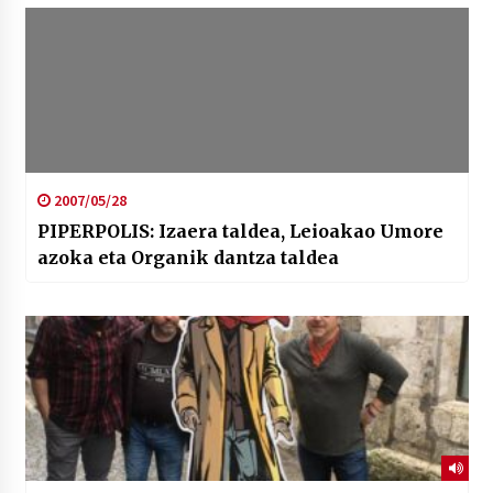
2007/05/28
PIPERPOLIS: Izaera taldea, Leioakao Umore
azoka eta Organik dantza taldea