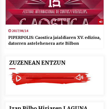
2017/06/14
PIPERPOLIS: Caostica jaialdiaren XV. edizioa,
datorren astelehenera arte Bilbon
ZUZENEAN ENTZUN
Izan Bilbo Hiriaren LAGUNA