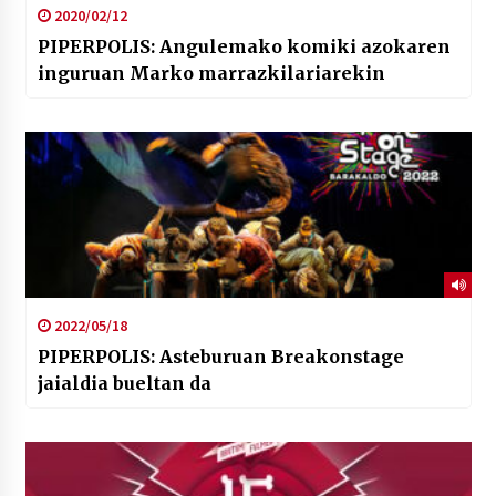
2020/02/12
PIPERPOLIS: Angulemako komiki azokaren
inguruan Marko marrazkilariarekin
2022/05/18
PIPERPOLIS: Asteburuan Breakonstage
jaialdia bueltan da