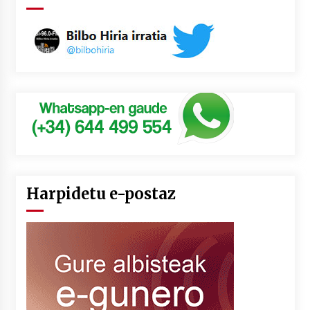
Harpidetu e-postaz