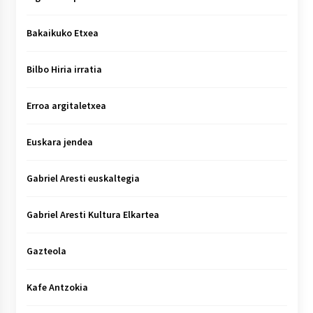
Bakaikuko Etxea
Bilbo Hiria irratia
Erroa argitaletxea
Euskara jendea
Gabriel Aresti euskaltegia
Gabriel Aresti Kultura Elkartea
Gazteola
Kafe Antzokia