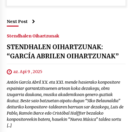
Next Post
Stendhalen Oihartzunak
STENDHALEN OIHARTZUNAK:
“GARCÍA ABRILEN OIHARTZUNAK”
az. Api 9 , 2025
Antón García Abril XX. eta XXI. mende hasierako konpositore
espainiar garrantzitsuenen artean koka dezakegu, obra
izugarria daukana, musika akademikoan genero guztiak
ikutuz. Beste saio batzuetan aipatu dugun “51ko Belaunaldia”
deituriko konpositore-taldearen barruan sar dezakegu, Luis de
Pablo, Ramón Barce edo Cristóbal Halffter bezalako
konpositoreekin batera, hauekin “Nueva Música” taldea sortu
[…]