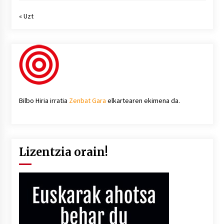
« Uzt
Bilbo Hiria irratia
Zenbat Gara
elkartearen ekimena da.
Lizentzia orain!