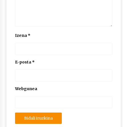
Izena
*
E-posta
*
Webgunea