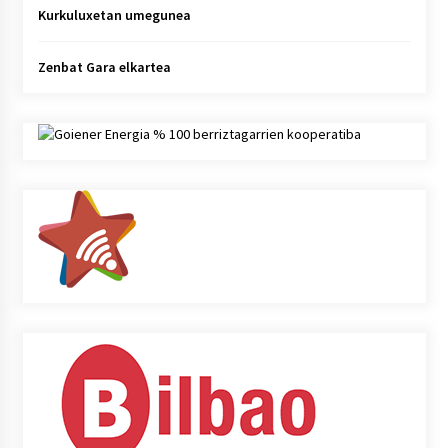
Kurkuluxetan umegunea
Zenbat Gara elkartea