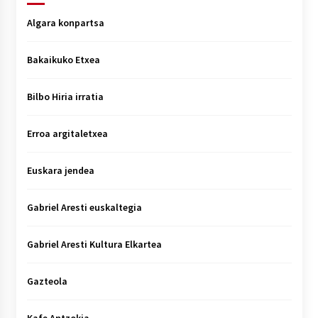
Algara konpartsa
Bakaikuko Etxea
Bilbo Hiria irratia
Erroa argitaletxea
Euskara jendea
Gabriel Aresti euskaltegia
Gabriel Aresti Kultura Elkartea
Gazteola
Kafe Antzokia