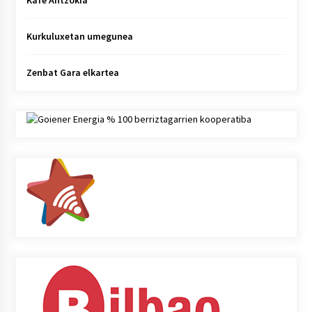
Kurkuluxetan umegunea
Zenbat Gara elkartea