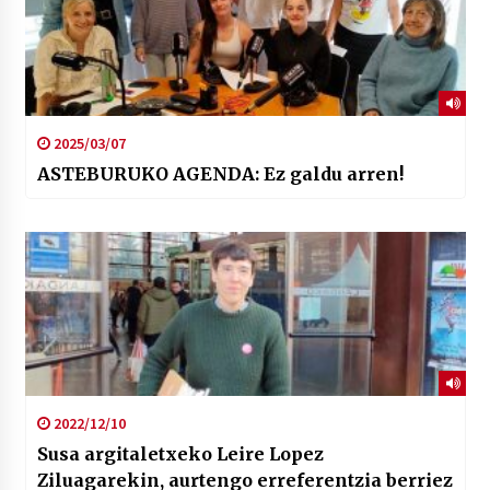
2025/03/07
ASTEBURUKO AGENDA: Ez galdu arren!
2022/12/10
Susa argitaletxeko Leire Lopez
Ziluagarekin, aurtengo erreferentzia berriez