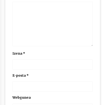
Izena
*
E-posta
*
Webgunea