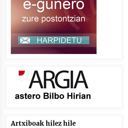
Artxiboak hilez hile