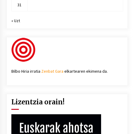
31
« Uzt
Bilbo Hiria irratia
Zenbat Gara
elkartearen ekimena da.
Lizentzia orain!