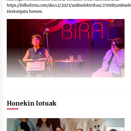
https://bilbohiria.com/docs2/2025/urdinelektrikoa/250619_urdine
Deskargatu hemen.
Honekin lotuak