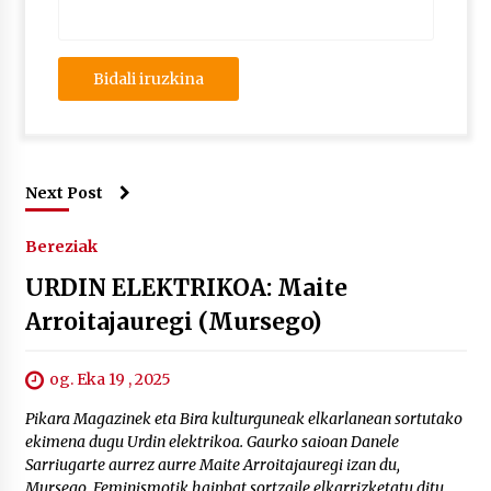
Next Post
Bereziak
URDIN ELEKTRIKOA: Maite
Arroitajauregi (Mursego)
og. Eka 19 , 2025
Pikara Magazinek eta Bira kulturguneak elkarlanean sortutako
ekimena dugu Urdin elektrikoa. Gaurko saioan Danele
Sarriugarte aurrez aurre Maite Arroitajauregi izan du,
Mursego. Feminismotik hainbat sortzaile elkarrizketatu ditu.