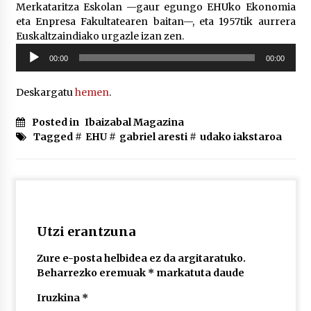
2026/07/03
Merkataritza Eskolan —gaur egungo EHUko Ekonomia
eta Enpresa Fakultatearen baitan—, eta 1957tik aurrera
Euskaltzaindiako urgazle izan zen.
MUSIBLA #297: Bide, Boards Of Canada, Somak,
Soinu
Tiga, Twisted Teens, Underscores, Habia
00:00
00:00
erreproduzigailua
2026/07/02
Deskargatu
hemen
.
Posted in
Ibaizabal Magazina
Tagged #
EHU
#
gabriel aresti
#
udako iakstaroa
Utzi erantzuna
Zure e-posta helbidea ez da argitaratuko.
Beharrezko eremuak
*
markatuta daude
Iruzkina
*