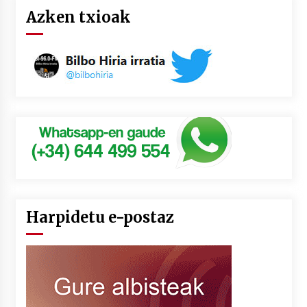
Azken txioak
Harpidetu e-postaz