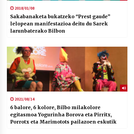
2018/01/08
Sakabanaketa bukatzeko “Prest gaude”
lelopean manifestazioa deitu du Sarek
larunbaterako Bilbon
2021/08/14
6 balore, 6 kolore, Bilbo milakolore
egitasmoa Yogurinha Borova eta Pirritx,
Porrotx eta Marimotots pailazoen eskutik