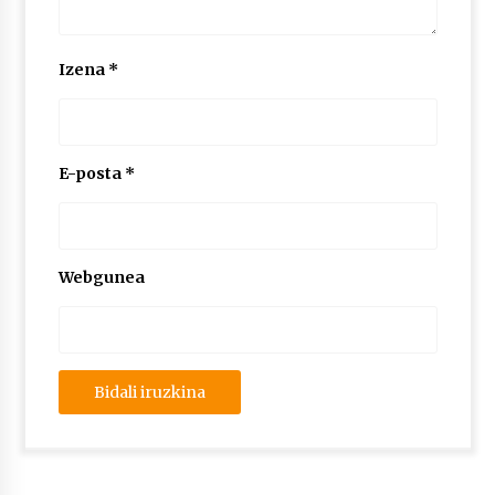
Izena
*
E-posta
*
Webgunea