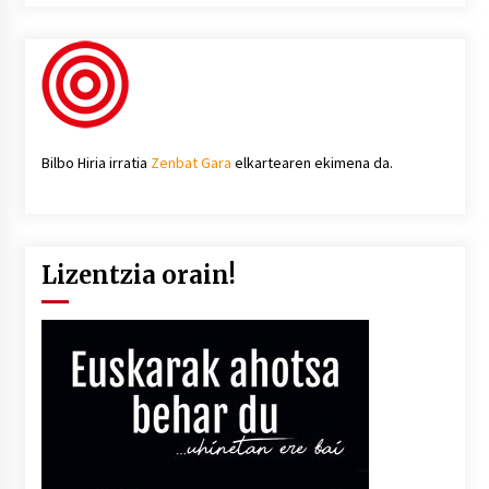
Bilbo Hiria irratia
Zenbat Gara
elkartearen ekimena da.
Lizentzia orain!