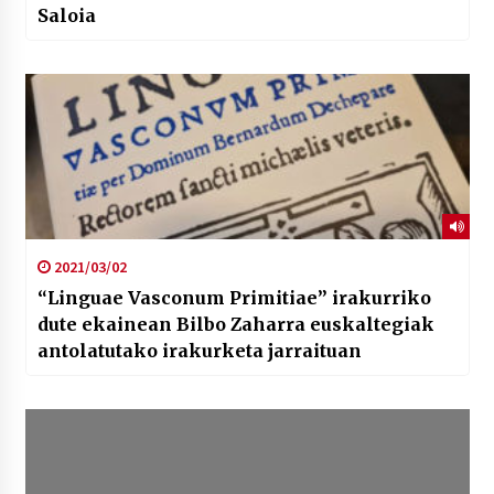
Saloia
2021/03/02
“Linguae Vasconum Primitiae” irakurriko
dute ekainean Bilbo Zaharra euskaltegiak
antolatutako irakurketa jarraituan