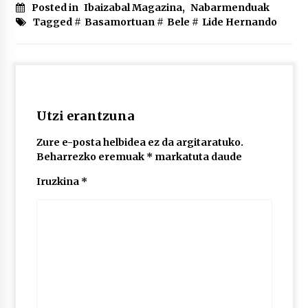
Posted in
Ibaizabal Magazina
,
Nabarmenduak
Tagged #
Basamortuan
#
Bele
#
Lide Hernando
Utzi erantzuna
Zure e-posta helbidea ez da argitaratuko.
Beharrezko eremuak
*
markatuta daude
Iruzkina
*