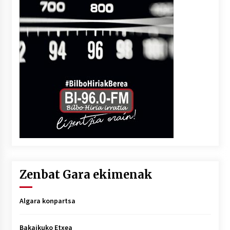
Zenbat Gara ekimenak
Algara konpartsa
Bakaikuko Etxea