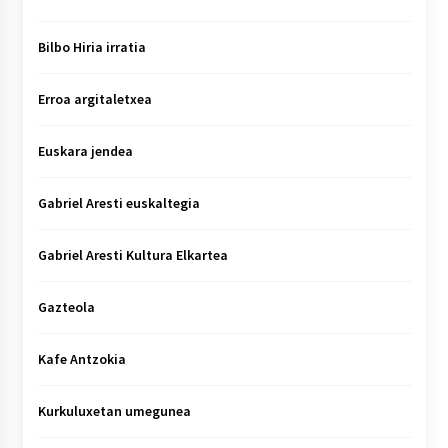
Bilbo Hiria irratia
Erroa argitaletxea
Euskara jendea
Gabriel Aresti euskaltegia
Gabriel Aresti Kultura Elkartea
Gazteola
Kafe Antzokia
Kurkuluxetan umegunea