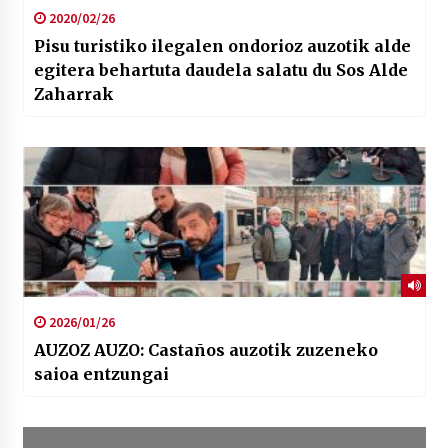
2020/02/26
Pisu turistiko ilegalen ondorioz auzotik alde
egitera behartuta daudela salatu du Sos Alde
Zaharrak
2026/01/26
AUZOZ AUZO: Castaños auzotik zuzeneko
saioa entzungai