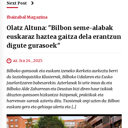
Next Post
Ibaizabal Magazina
Olatz Altuna: "Bilbon seme-alabak
euskaraz haztea gaitza dela erantzun
digute gurasoek"
az. Ira 24 , 2025
Bilboko gurasoak eta euskara izeneko ikerketa aurkeztu berri
du Soziolinguistika Klusterrak, Bilboko Udalaren eta Eusko
Jaurlaritzaren babesarekin. Azterlanak bi urte iraun du eta
Bilboko Alde Zaharrean eta Deustun bizi diren haur txikiak
dituzten gurasoen hizkuntza-bizipenak, praktikak eta
harreman-sareak aztertu ditu. Txostenak argi uzten du: Bilbon
euskara gero eta gehiago ulertu eta […]