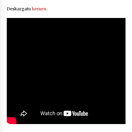
2026/07/03
Deskargatu
hemen
.
MUSIBLA #297: Bide, Boards Of Canada, Somak,
Tiga, Twisted Teens, Underscores, Habia
2026/07/02