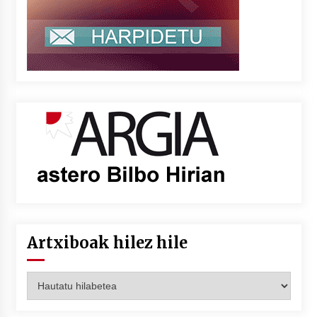
Artxiboak hilez hile
Artxiboak
hilez
hile