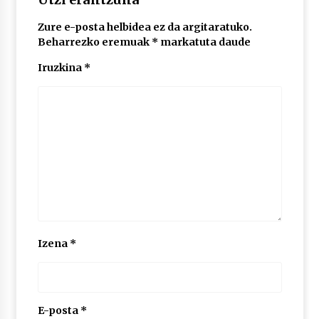
2026/07/03
Zure e-posta helbidea ez da argitaratuko.
Beharrezko eremuak
*
markatuta daude
MUSIBLA #297: Bide, Boards Of Canada, Somak,
Tiga, Twisted Teens, Underscores, Habia
Iruzkina
*
2026/07/02
Izena
*
E-posta
*