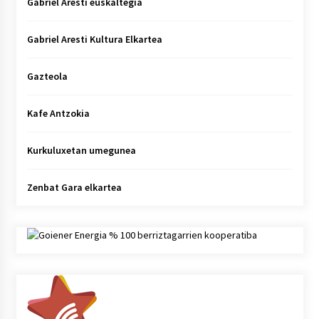
Gabriel Aresti euskaltegia
Gabriel Aresti Kultura Elkartea
Gazteola
Kafe Antzokia
Kurkuluxetan umegunea
Zenbat Gara elkartea