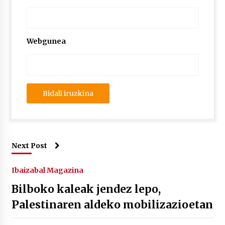
Webgunea
Next Post
Ibaizabal Magazina
Bilboko kaleak jendez lepo,
Palestinaren aldeko mobilizazioetan