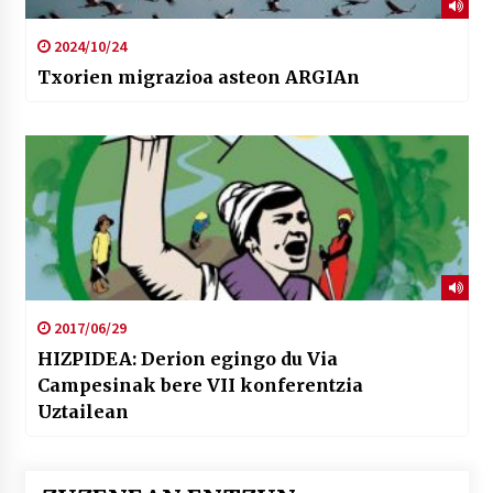
2024/10/24
Txorien migrazioa asteon ARGIAn
2017/06/29
HIZPIDEA: Derion egingo du Via
Campesinak bere VII konferentzia
Uztailean