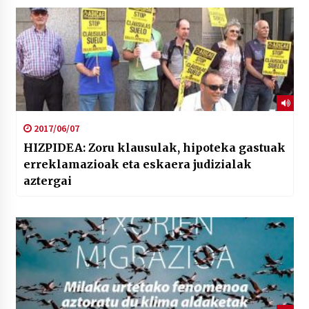
2017/06/07
HIZPIDEA: Zoru klausulak, hipoteka gastuak
erreklamazioak eta eskaera judizialak
aztergai