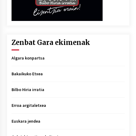
Zenbat Gara ekimenak
Algara konpartsa
Bakaikuko Etxea
Bilbo Hiria irratia
Erroa argitaletxea
Euskara jendea