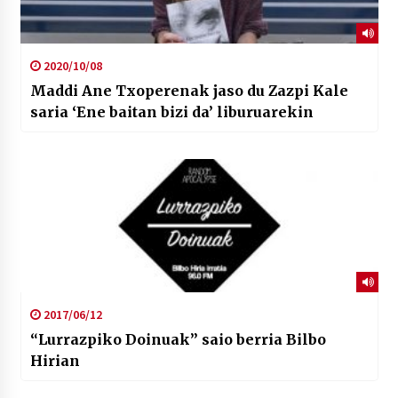
2020/10/08
Maddi Ane Txoperenak jaso du Zazpi Kale
saria ‘Ene baitan bizi da’ liburuarekin
2017/06/12
“Lurrazpiko Doinuak” saio berria Bilbo
Hirian