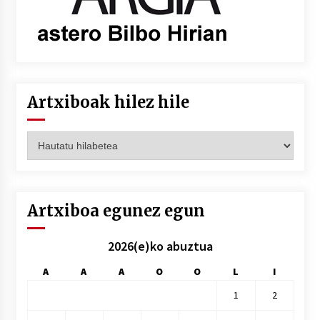
Artxiboak hilez hile
Artxiboak
hilez
hile
Artxiboa egunez egun
2026(e)ko abuztua
A
A
A
O
O
L
I
1
2