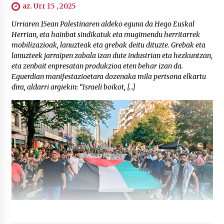
az. Urr 15 , 2025
Urriaren 15ean Palestinaren aldeko eguna da Hego Euskal
Herrian, eta hainbat sindikatuk eta mugimendu herritarrek
mobilizazioak, lanuzteak eta grebak deitu dituzte. Grebak eta
lanuzteek jarraipen zabala izan dute industrian eta hezkuntzan,
eta zenbait enpresatan produkzioa eten behar izan da.
Eguerdian manifestazioetara dozenaka mila pertsona elkartu
dira, aldarri argiekin: “Israeli boikot, […]