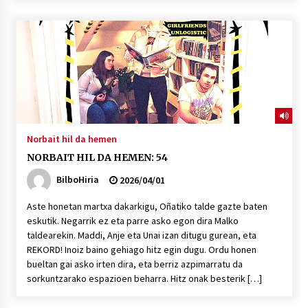
2026/07/03
MUSIBLA #297: Bide, Boards Of Canada, Somak,
Tiga, Twisted Teens, Underscores, Habia
2026/07/02
Norbait hil da hemen
NORBAIT HIL DA HEMEN: 54
BilboHiria
2026/04/01
Aste honetan martxa dakarkigu, Oñatiko talde gazte baten
eskutik. Negarrik ez eta parre asko egon dira Malko
taldearekin. Maddi, Anje eta Unai izan ditugu gurean, eta
REKORD! Inoiz baino gehiago hitz egin dugu. Ordu honen
bueltan gai asko irten dira, eta berriz azpimarratu da
sorkuntzarako espazioen beharra. Hitz onak besterik […]