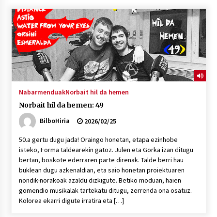
Nabarmenduak
Norbait hil da hemen
Norbait hil da hemen: 49
BilboHiria
2026/02/25
50.a gertu dugu jada! Oraingo honetan, etapa ezinhobe
isteko, Forma taldearekin gatoz. Julen eta Gorka izan ditugu
bertan, boskote ederraren parte direnak. Talde berri hau
buklean dugu azkenaldian, eta saio honetan proiektuaren
nondik-norakoak azaldu dizkigute. Betiko moduan, haien
gomendio musikalak tartekatu ditugu, zerrenda ona osatuz.
Kolorea ekarri digute irratira eta […]