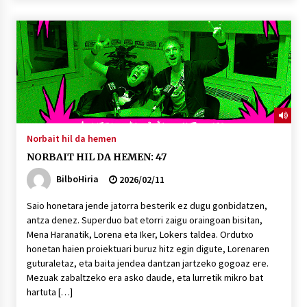
Norbait hil da hemen
NORBAIT HIL DA HEMEN: 47
BilboHiria
2026/02/11
Saio honetara jende jatorra besterik ez dugu gonbidatzen,
antza denez. Superduo bat etorri zaigu oraingoan bisitan,
Mena Haranatik, Lorena eta Iker, Lokers taldea. Ordutxo
honetan haien proiektuari buruz hitz egin digute, Lorenaren
guturaletaz, eta baita jendea dantzan jartzeko gogoaz ere.
Mezuak zabaltzeko era asko daude, eta lurretik mikro bat
hartuta […]