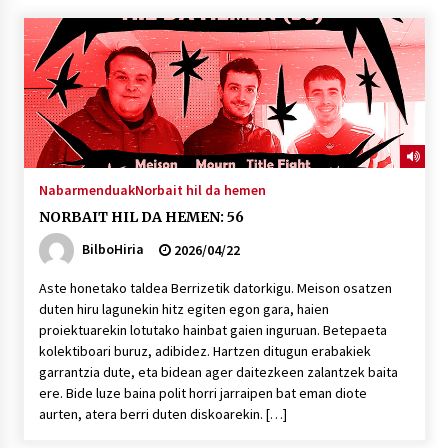
“Hiztegi bat” Gorka Urbizuk idatzitako letren
hiztegia
2026/07/23
Bakaikuko barnetegitik gazteek egindako saio
berezia
2026/07/16
Nabarmenduak
Norbait hil da hemen
NORBAIT HIL DA HEMEN: 56
Tuba eta bonbardinoaren astea, Bilboko
Kontserbatorioan protagonista
BilboHiria
2026/04/22
2026/07/16
Aste honetako taldea Berrizetik datorkigu. Meison osatzen
duten hiru lagunekin hitz egiten egon gara, haien
Auzoportala : 1×04 Auzofoniak
proiektuarekin lotutako hainbat gaien inguruan. Betepaeta
2026/07/15
kolektiboari buruz, adibidez. Hartzen ditugun erabakiek
garrantzia dute, eta bidean ager daitezkeen zalantzek baita
ere. Bide luze baina polit horri jarraipen bat eman diote
Gaur abitua da Bilbao bbk live jaialdia
aurten, atera berri duten diskoarekin. […]
2026/07/09