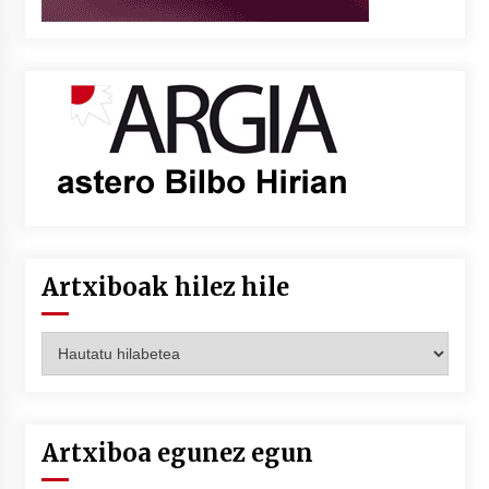
Artxiboak hilez hile
Artxiboak
hilez
hile
Artxiboa egunez egun