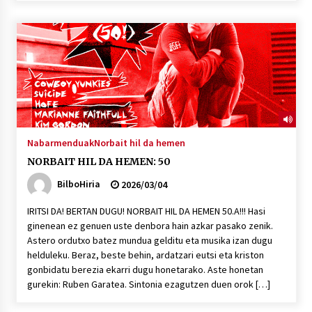
Nabarmenduak
Norbait hil da hemen
NORBAIT HIL DA HEMEN: 50
BilboHiria
2026/03/04
IRITSI DA! BERTAN DUGU! NORBAIT HIL DA HEMEN 50.A!!! Hasi
ginenean ez genuen uste denbora hain azkar pasako zenik.
Astero ordutxo batez mundua gelditu eta musika izan dugu
helduleku. Beraz, beste behin, ardatzari eutsi eta kriston
gonbidatu berezia ekarri dugu honetarako. Aste honetan
gurekin: Ruben Garatea. Sintonia ezagutzen duen orok […]