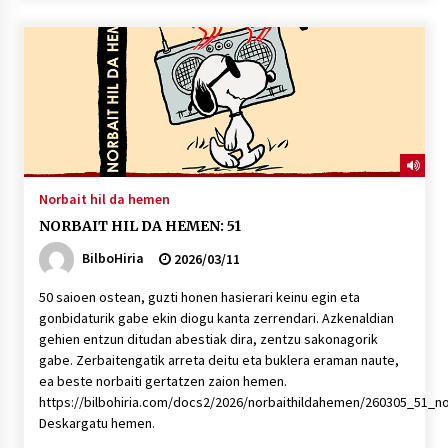
Norbait hil da hemen
NORBAIT HIL DA HEMEN: 51
BilboHiria
2026/03/11
50 saioen ostean, guzti honen hasierari keinu egin eta
gonbidaturik gabe ekin diogu kanta zerrendari. Azkenaldian
gehien entzun ditudan abestiak dira, zentzu sakonagorik
gabe. Zerbaitengatik arreta deitu eta buklera eraman naute,
ea beste norbaiti gertatzen zaion hemen.
https://bilbohiria.com/docs2/2026/norbaithildahemen/260305_51_n
Deskargatu hemen.