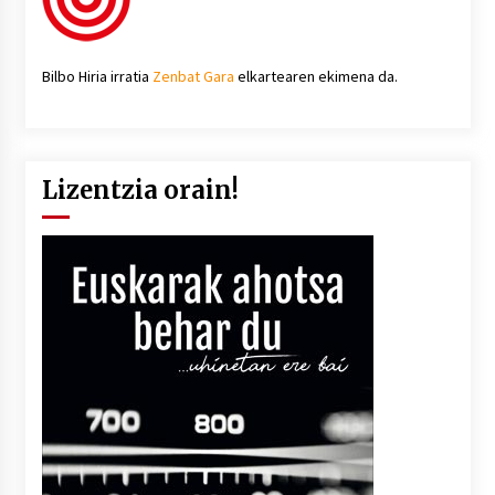
Bilbo Hiria irratia
Zenbat Gara
elkartearen ekimena da.
Lizentzia orain!