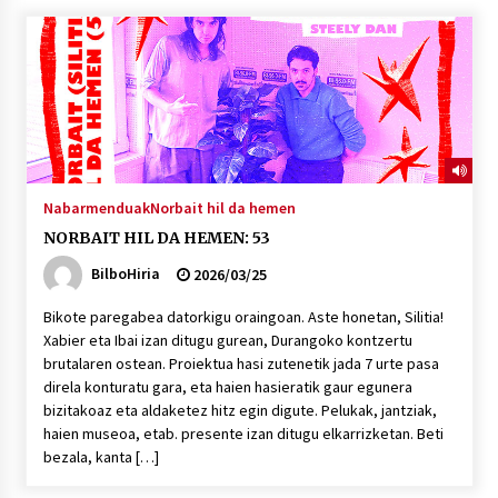
Nabarmenduak
Norbait hil da hemen
NORBAIT HIL DA HEMEN: 53
BilboHiria
2026/03/25
Bikote paregabea datorkigu oraingoan. Aste honetan, Silitia!
Xabier eta Ibai izan ditugu gurean, Durangoko kontzertu
brutalaren ostean. Proiektua hasi zutenetik jada 7 urte pasa
direla konturatu gara, eta haien hasieratik gaur egunera
bizitakoaz eta aldaketez hitz egin digute. Pelukak, jantziak,
haien museoa, etab. presente izan ditugu elkarrizketan. Beti
bezala, kanta […]