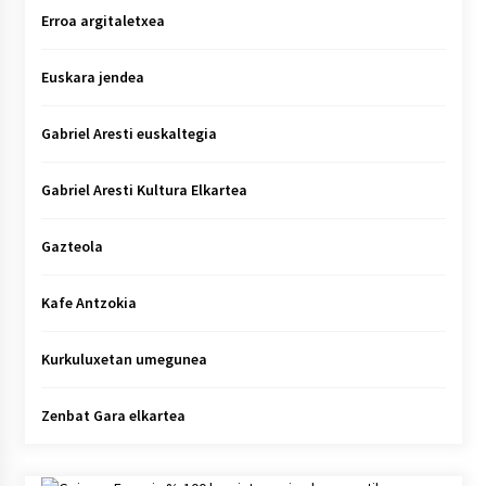
Erroa argitaletxea
Euskara jendea
Gabriel Aresti euskaltegia
Gabriel Aresti Kultura Elkartea
Gazteola
Kafe Antzokia
Kurkuluxetan umegunea
Zenbat Gara elkartea