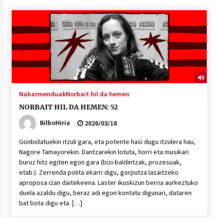
Nabarmenduak
Norbait hil da hemen
NORBAIT HIL DA HEMEN: 52
BilboHiria
2026/03/18
Gonbidatuekin itzuli gara, eta potente hasi dugu itzulera hau,
Nagore Tamayorekin. Dantzarekin lotuta, horri eta musikari
buruz hitz egiten egon gara (bizi-baldintzak, prozesuak,
etab.). Zerrenda polita ekarri digu, gorputza lasaitzeko
aproposa izan daitekeena. Laster ikuskizun berria aurkeztuko
duela azaldu digu, beraz adi egon kontatu digunari, dataren
bat bota digu eta. […]