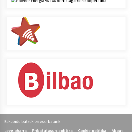
Eskubide batzuk erreserbaturik
Lege-oharra
Pribatutasun-politika
Cookie-politika
About