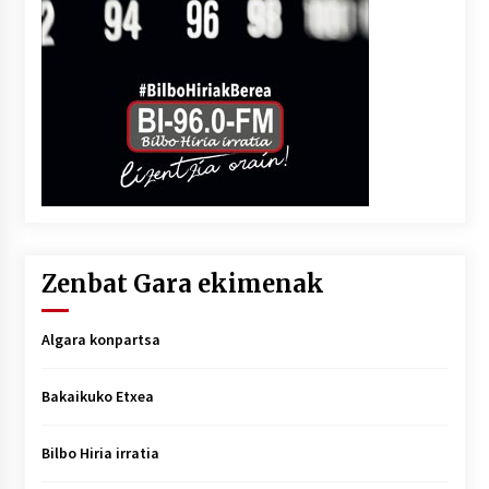
Zenbat Gara ekimenak
Algara konpartsa
Bakaikuko Etxea
Bilbo Hiria irratia