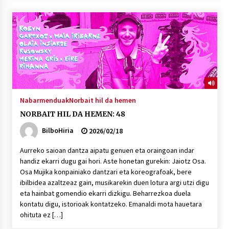
Nabarmenduak
Norbait hil da hemen
NORBAIT HIL DA HEMEN: 48
BilboHiria
2026/02/18
Aurreko saioan dantza aipatu genuen eta oraingoan indar
handiz ekarri dugu gai hori. Aste honetan gurekin: Jaiotz Osa.
Osa Mujika konpainiako dantzari eta koreografoak, bere
ibilbidea azaltzeaz gain, musikarekin duen lotura argi utzi digu
eta hainbat gomendio ekarri dizkigu. Beharrezkoa duela
kontatu digu, istorioak kontatzeko. Emanaldi mota hauetara
ohituta ez […]