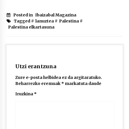
2026/07/03
Posted in
Ibaizabal Magazina
MUSIBLA #297: Bide, Boards Of Canada, Somak,
Tagged #
lanuztea
#
Palestina
#
Tiga, Twisted Teens, Underscores, Habia
Palestina elkartasuna
2026/07/02
Utzi erantzuna
Zure e-posta helbidea ez da argitaratuko.
Beharrezko eremuak
*
markatuta daude
Iruzkina
*