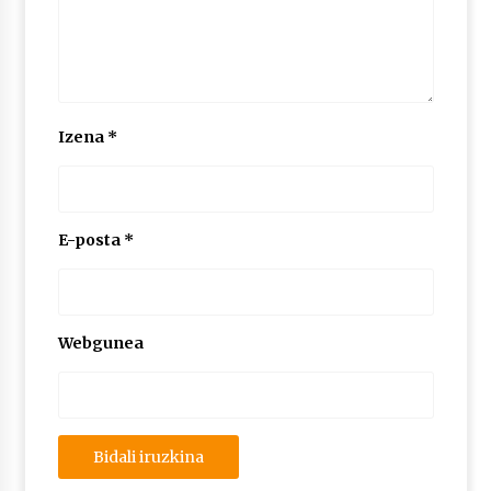
Izena
*
E-posta
*
Webgunea