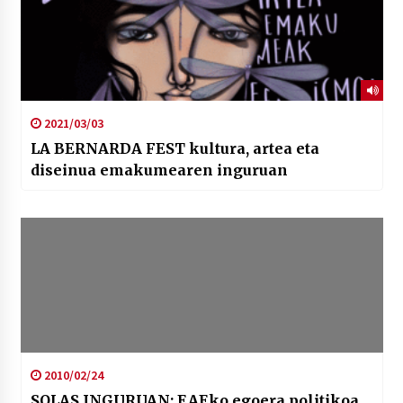
2021/03/03
LA BERNARDA FEST kultura, artea eta
diseinua emakumearen inguruan
2010/02/24
SOLAS INGURUAN: EAEko egoera politikoa