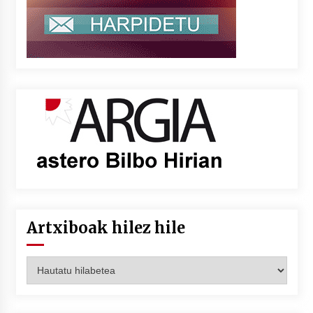
Artxiboak hilez hile
Artxiboak
hilez
hile