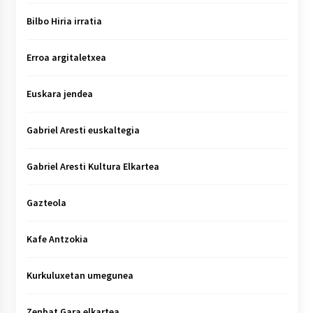
Bilbo Hiria irratia
Erroa argitaletxea
Euskara jendea
Gabriel Aresti euskaltegia
Gabriel Aresti Kultura Elkartea
Gazteola
Kafe Antzokia
Kurkuluxetan umegunea
Zenbat Gara elkartea