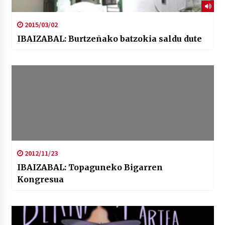
2015/03/02
IBAIZABAL: Burtzeñako batzokia saldu dute
2012/11/23
IBAIZABAL: Topaguneko Bigarren
Kongresua