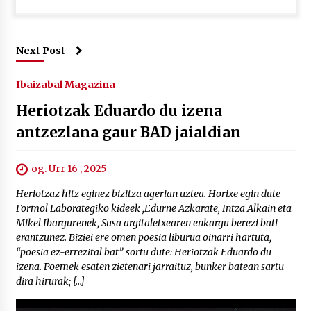
Next Post
Ibaizabal Magazina
Heriotzak Eduardo du izena
antzezlana gaur BAD jaialdian
og. Urr 16 , 2025
Heriotzaz hitz eginez bizitza agerian uztea. Horixe egin dute
Formol Laborategiko kideek ,Edurne Azkarate, Intza Alkain eta
Mikel Ibargurenek, Susa argitaletxearen enkargu berezi bati
erantzunez. Biziei ere omen poesia liburua oinarri hartuta,
“poesia ez-errezital bat” sortu dute: Heriotzak Eduardo du
izena. Poemek esaten zietenari jarraituz, bunker batean sartu
dira hirurak; […]