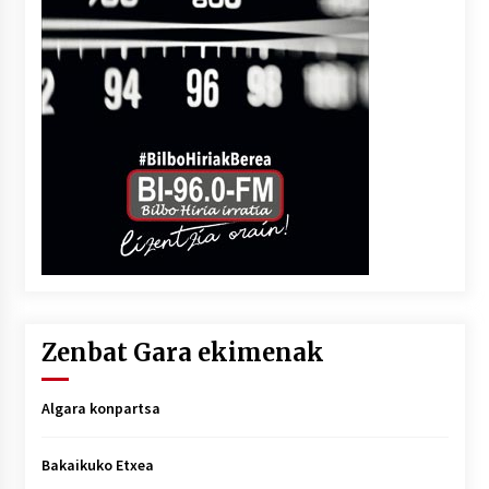
Zenbat Gara ekimenak
Algara konpartsa
Bakaikuko Etxea