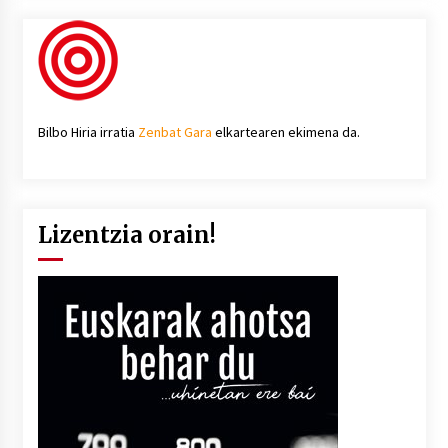
Bilbo Hiria irratia
Zenbat Gara
elkartearen ekimena da.
Lizentzia orain!