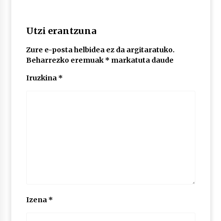
2026/07/03
Utzi erantzuna
MUSIBLA #297: Bide, Boards Of Canada, Somak,
Tiga, Twisted Teens, Underscores, Habia
2026/07/02
Zure e-posta helbidea ez da argitaratuko.
Beharrezko eremuak
*
markatuta daude
Iruzkina
*
Izena
*