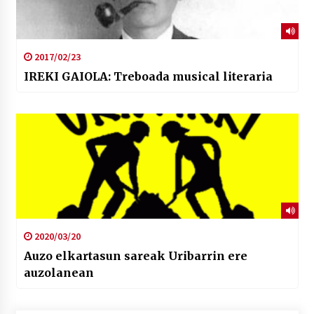
2017/02/23
IREKI GAIOLA: Treboada musical literaria
2020/03/20
Auzo elkartasun sareak Uribarrin ere
auzolanean