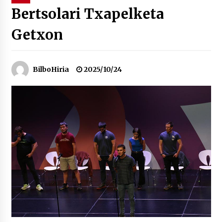
Bertsolari Txapelketa
“Hiztegi bat” Gorka Urbizuk idatzitako letren
Getxon
hiztegia
2026/07/23
Bakaikuko barnetegitik gazteek egindako saio
BilboHiria
2025/10/24
berezia
2026/07/16
Tuba eta bonbardinoaren astea, Bilboko
Kontserbatorioan protagonista
2026/07/16
Auzoportala : 1×04 Auzofoniak
2026/07/15
Gaur abitua da Bilbao bbk live jaialdia
2026/07/09