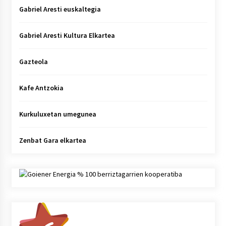
Gabriel Aresti euskaltegia
Gabriel Aresti Kultura Elkartea
Gazteola
Kafe Antzokia
Kurkuluxetan umegunea
Zenbat Gara elkartea