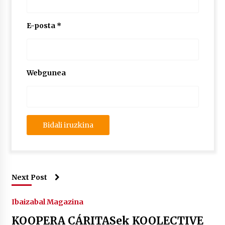
E-posta
*
Webgunea
Next Post
Ibaizabal Magazina
KOOPERA CÁRITASek KOOLECTIVE