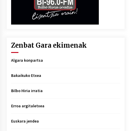
Zenbat Gara ekimenak
Algara konpartsa
Bakaikuko Etxea
Bilbo Hiria irratia
Erroa argitaletxea
Euskara jendea