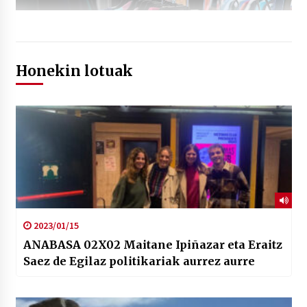
Honekin lotuak
2023/01/15
ANABASA 02X02 Maitane Ipiñazar eta Eraitz
Saez de Egilaz politikariak aurrez aurre