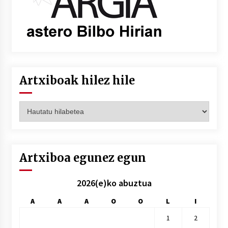
Artxiboak hilez hile
Artxiboak
hilez
hile
Artxiboa egunez egun
2026(e)ko abuztua
A
A
A
O
O
L
I
1
2