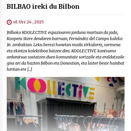
BILBAO ireki du Bilbon
ol. Urr 24 , 2025
Bilboko KOOLECTIVE espazioaren jarduna martxan da jada,
Koopera Store dendaren barruan, Fernández del Campo kaleko
16. zenbakian. Leku berezi honetan moda zirkularra, sormena
eta ekintza kolektiboa batzen dira. KOOLECTIVE kontsumo
arduratsua sustatzen duen komunitate sortzaile eta eraldatzaile
gisa ari da hazten Bilbon eta Donostian, eta laster beste hainbat
hiritan ere […]