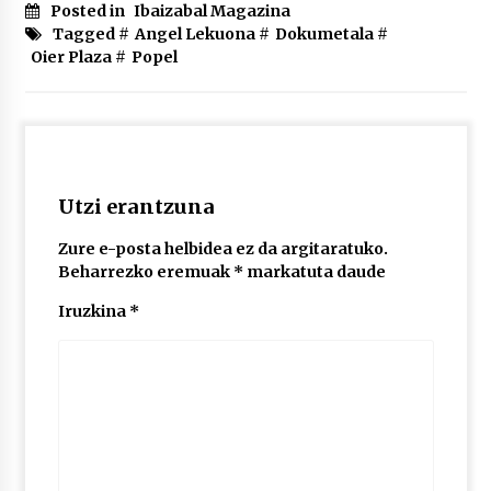
2026/07/03
Posted in
Ibaizabal Magazina
Tagged #
Angel Lekuona
#
Dokumetala
#
Oier Plaza
#
Popel
MUSIBLA #297: Bide, Boards Of Canada, Somak,
Tiga, Twisted Teens, Underscores, Habia
2026/07/02
Utzi erantzuna
Zure e-posta helbidea ez da argitaratuko.
Beharrezko eremuak
*
markatuta daude
Iruzkina
*