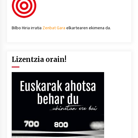
Bilbo Hiria irratia
Zenbat Gara
elkartearen ekimena da.
Lizentzia orain!