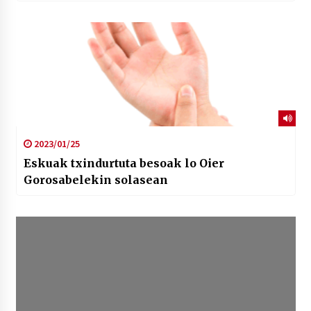
2023/01/25
Eskuak txindurtuta besoak lo Oier
Gorosabelekin solasean