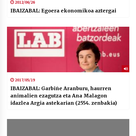
2012/06/26
IBAIZABAL: Egoera ekonomikoa aztergai
2017/05/19
IBAIZABAL: Garbiñe Aranburu, haurren
animalien ezagutza eta Ana Malagon
idazlea Argia astekarian (2554. zenbakia)