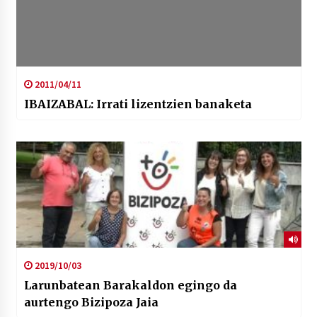
2011/04/11
IBAIZABAL: Irrati lizentzien banaketa
2019/10/03
Larunbatean Barakaldon egingo da
aurtengo Bizipoza Jaia