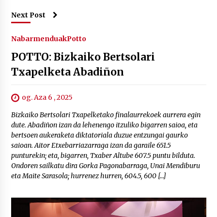
Next Post
Nabarmenduak
Potto
POTTO: Bizkaiko Bertsolari
Txapelketa Abadiñon
og. Aza 6 , 2025
Bizkaiko Bertsolari Txapelketako finalaurrekoek aurrera egin
dute. Abadiñon izan da lehenengo itzuliko bigarren saioa, eta
bertsoen aukeraketa diktatoriala duzue entzungai gaurko
saioan. Aitor Etxebarriazarraga izan da garaile 651.5
punturekin; eta, bigarren, Txaber Altube 607.5 puntu bilduta.
Ondoren sailkatu dira Gorka Pagonabarraga, Unai Mendiburu
eta Maite Sarasola; hurrenez hurren, 604.5, 600 […]