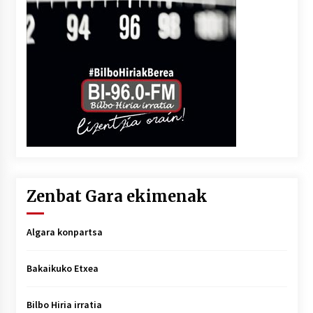
Zenbat Gara ekimenak
Algara konpartsa
Bakaikuko Etxea
Bilbo Hiria irratia