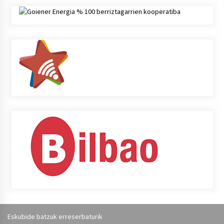
Eskubide batzuk erreserbaturik