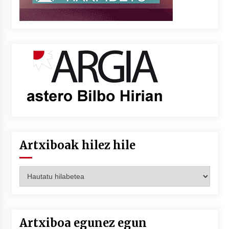
Artxiboak hilez hile
Artxiboak
hilez
hile
Artxiboa egunez egun