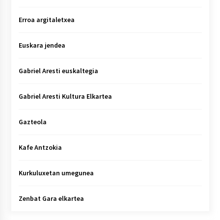
Erroa argitaletxea
Euskara jendea
Gabriel Aresti euskaltegia
Gabriel Aresti Kultura Elkartea
Gazteola
Kafe Antzokia
Kurkuluxetan umegunea
Zenbat Gara elkartea