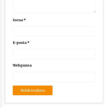
Izena
*
E-posta
*
Webgunea