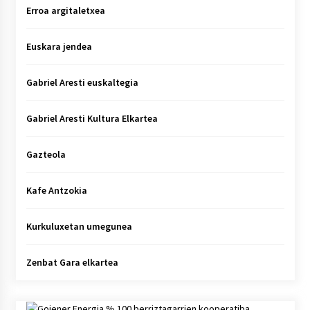
Erroa argitaletxea
Euskara jendea
Gabriel Aresti euskaltegia
Gabriel Aresti Kultura Elkartea
Gazteola
Kafe Antzokia
Kurkuluxetan umegunea
Zenbat Gara elkartea