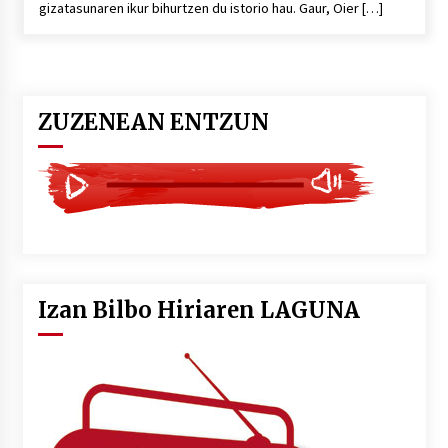
gizatasunaren ikur bihurtzen du istorio hau. Gaur, Oier […]
POTTO: San Pedro jaietako bertso-saioa
2026/07/09
ZUZENEAN ENTZUN
Larunbatean Plentziako Itsas Martxa ospatuko
da
2026/07/07
LIBURUEN ERREPUBLIKA TXIKIA: Hiragana akats
isil batekin dator beti
2026/07/07
Izan Bilbo Hiriaren LAGUNA
Auritz Iñurrietaren margoak ikusgai
Uribitarte40 aretoan
2026/07/03
SOINUGELA: Paul McCartney eta Ringo Starr-en
lan berriak