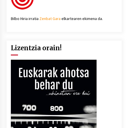
Bilbo Hiria irratia
Zenbat Gara
elkartearen ekimena da.
Lizentzia orain!