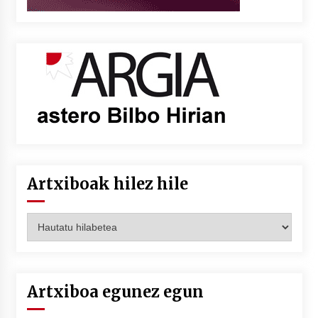
Artxiboak hilez hile
Artxiboak
hilez
hile
Artxiboa egunez egun