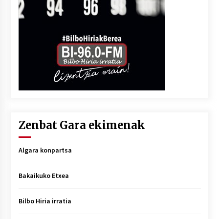
Zenbat Gara ekimenak
Algara konpartsa
Bakaikuko Etxea
Bilbo Hiria irratia