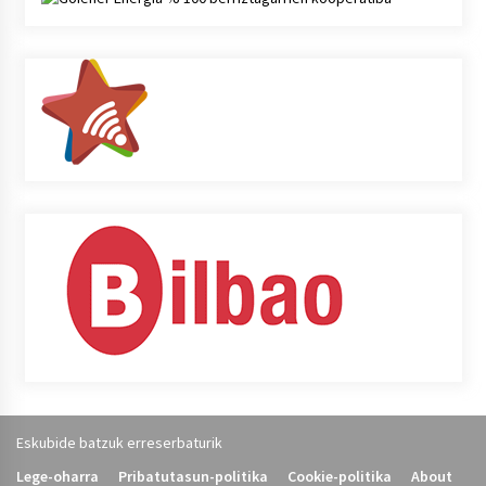
Eskubide batzuk erreserbaturik
Lege-oharra
Pribatutasun-politika
Cookie-politika
About