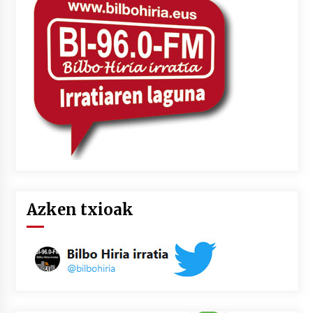
2026/07/03
MUSIBLA #297: Bide, Boards Of Canada, Somak,
Tiga, Twisted Teens, Underscores, Habia
2026/07/02
Azken txioak