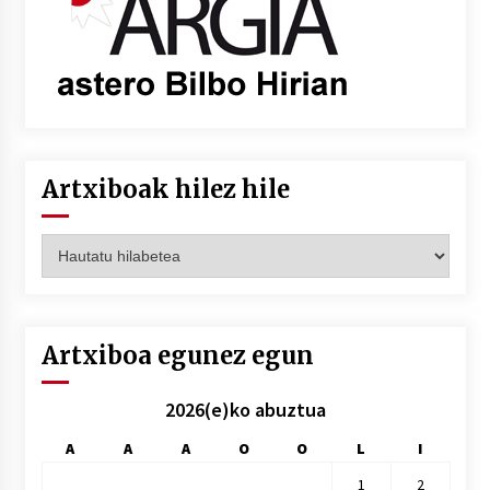
Artxiboak hilez hile
Artxiboak
hilez
hile
Artxiboa egunez egun
2026(e)ko abuztua
A
A
A
O
O
L
I
1
2