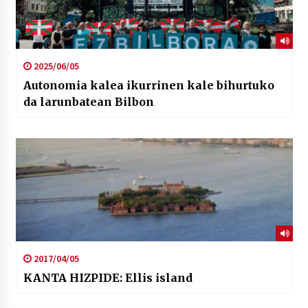
2025/06/05
Autonomia kalea ikurrinen kale bihurtuko
da larunbatean Bilbon
2017/04/05
KANTA HIZPIDE: Ellis island