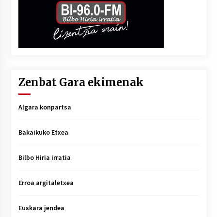
Zenbat Gara ekimenak
Algara konpartsa
Bakaikuko Etxea
Bilbo Hiria irratia
Erroa argitaletxea
Euskara jendea