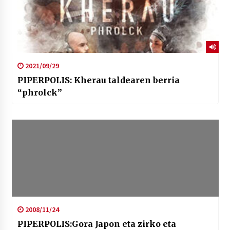
2021/09/29
PIPERPOLIS: Kherau taldearen berria
“phrolck”
2008/11/24
PIPERPOLIS:Gora Japon eta zirko eta