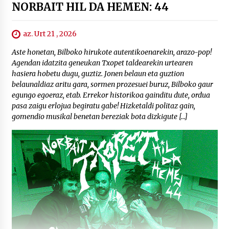
NORBAIT HIL DA HEMEN: 44
az. Urt 21 , 2026
Aste honetan, Bilboko hirukote autentikoenarekin, arazo-pop!
Agendan idatzita geneukan Txopet taldearekin urtearen
hasiera hobetu dugu, guztiz. Jonen belaun eta guztion
belaunaldiaz aritu gara, sormen prozesuei buruz, Bilboko gaur
egungo egoeraz, etab. Errekor historikoa gainditu dute, ordua
pasa zaigu erlojua begiratu gabe! Hizketaldi politaz gain,
gomendio musikal benetan bereziak bota dizkigute […]