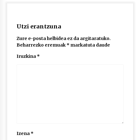
2026/07/03
MUSIBLA #297: Bide, Boards Of Canada, Somak,
Tiga, Twisted Teens, Underscores, Habia
Utzi erantzuna
2026/07/02
Zure e-posta helbidea ez da argitaratuko.
Beharrezko eremuak
*
markatuta daude
Iruzkina
*
Izena
*