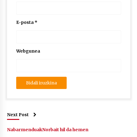
E-posta
*
Webgunea
Next Post
Nabarmenduak
Norbait hil da hemen