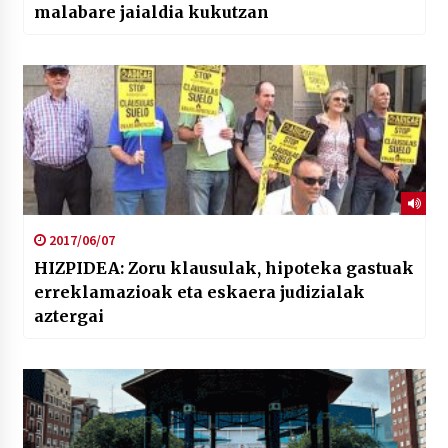
malabare jaialdia kukutzan
2017/06/07
HIZPIDEA: Zoru klausulak, hipoteka gastuak
erreklamazioak eta eskaera judizialak
aztergai