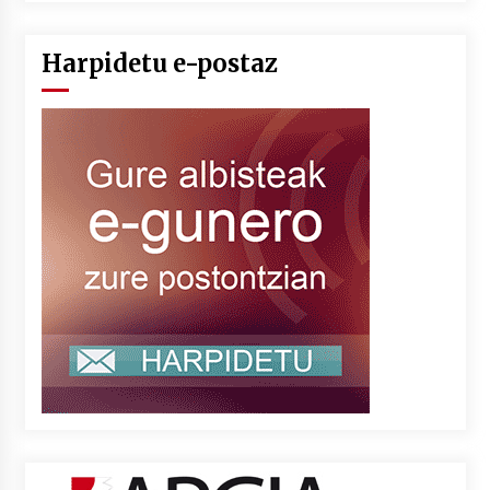
Harpidetu e-postaz