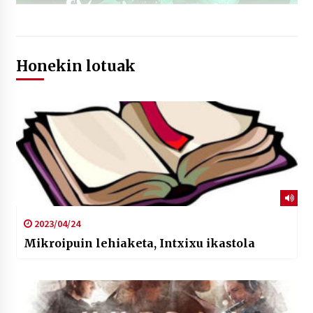
Honekin lotuak
2023/04/24
Mikroipuin lehiaketa, Intxixu ikastola