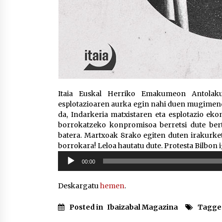
Itaia Euskal Herriko Emakumeon Antolaku
esplotazioaren aurka egin nahi duen mugimendu s
da, Indarkeria matxistaren eta esplotazio e
borrokatzeko konpromisoa berretsi dute ber
batera. Martxoak 8rako egiten duten irakurke
borrokara! Leloa hautatu dute. Protesta Bilbon
Soinu
00:00
erreproduzigailua
Deskargatu
hemen
.
Posted in
Ibaizabal Magazina
Tagge