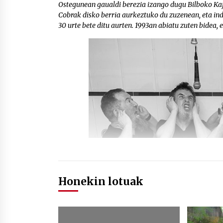
Ostegunean gaualdi berezia izango dugu Bilboko Kaf
Cobrak disko berria aurkeztuko du zuzenean, eta ind
30 urte bete ditu aurten. 1993an abiatu zuten bidea, e
Honekin lotuak