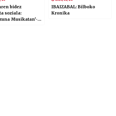
ren bidez
IBAIZABAL: Bilboko
a soziala:
Kronika
izuna Musikatan’-
ntariotza saria
i dezake