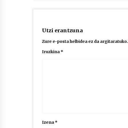
Utzi erantzuna
Zure e-posta helbidea ez da argitaratuko.
Iruzkina
*
Izena
*