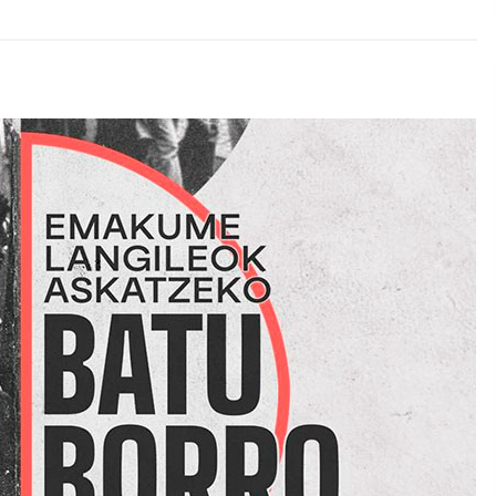
2026/07/15
Larunbatean Plentziako Itsas
Martxa ospatuko da
2026/07/07
SOINUGELA: Paul McCartney eta
Ringo Starr-en lan berriak
2026/07/03