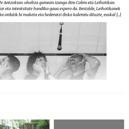
e Antzokian: oholtza gainean izango dira Cobra eta Leihotikan.
ar eta intentsitate handiko gaua espero da. Bestalde, Leihotikanek
ta ordutik bi maketa eta bederatzi disko kaleratu dituzte, euskal […]