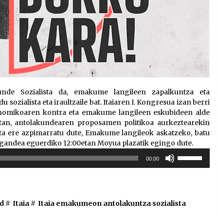
nde Sozialista da, emakume langileen zapalkuntza eta
ozialista eta iraultzaile bat. Itaiaren I. Kongresua izan berri
konomikoaren kontra eta emakume langileen eskubideen alde
tan, antolakundearen proposamen politikoa aurkeztearekin
ta ere azpimarratu dute, Emakume langileok askatzeko, batu
 igandea eguerdiko 12:00etan Moyua plazatik egingo dute.
Erabili
00:00
gora/behera
gezi-
teklak
bolumena
d #
Itaia
#
Itaia emakumeon antolakuntza sozialista
igotzeko
edo