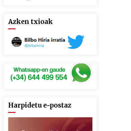
Azken txioak
Harpidetu e-postaz