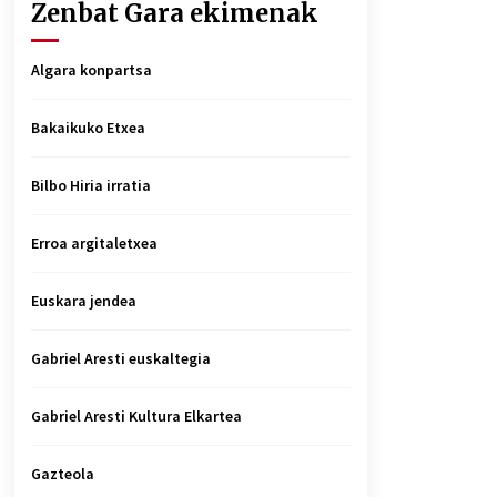
Zenbat Gara ekimenak
Algara konpartsa
Bakaikuko Etxea
Bilbo Hiria irratia
Erroa argitaletxea
Euskara jendea
Gabriel Aresti euskaltegia
Gabriel Aresti Kultura Elkartea
Gazteola