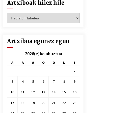
Artxiboak hilez hile
Artxiboak
hilez
hile
Artxiboa egunez egun
2026(e)ko abuztua
A
A
A
O
O
L
I
1
2
3
4
5
6
7
8
9
10
11
12
13
14
15
16
17
18
19
20
21
22
23