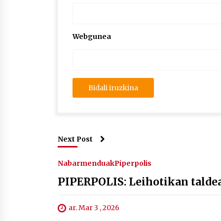
Webgunea
Next Post
Nabarmenduak
Piperpolis
PIPERPOLIS: Leihotikan taldea
ar. Mar 3 , 2026