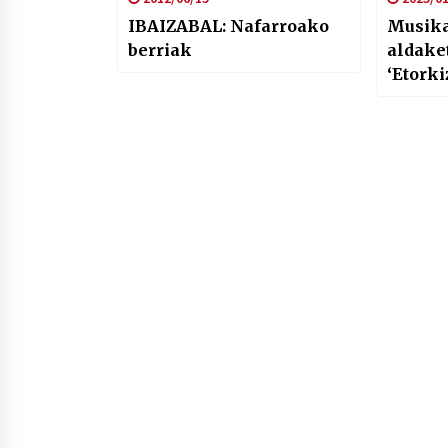
IBAIZABAL: Nafarroako
Musika
berriak
aldaket
‘Etork
ek Bolu
irabaz