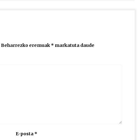
jaisteko.
Beharrezko eremuak
*
markatuta daude
E-posta
*