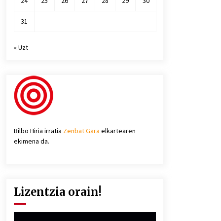
24
25
26
27
28
29
30
31
« Uzt
Bilbo Hiria irratia
Zenbat Gara
elkartearen
ekimena da.
Lizentzia orain!