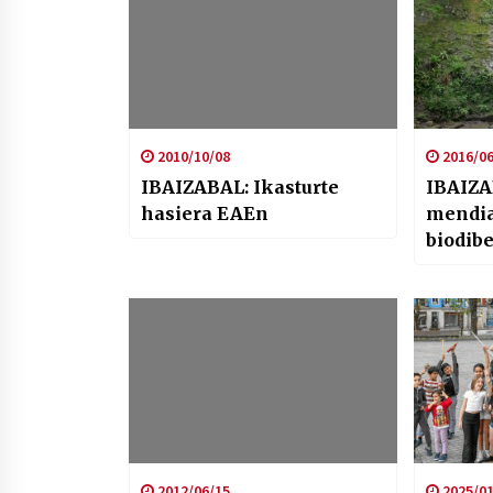
2010/10/08
2016/06
IBAIZABAL: Ikasturte
IBAIZABAL: 
hasiera EAEn
mendi
biodib
2012/06/15
2025/01