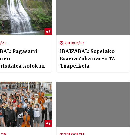
/21
2010/03/17
Pagasarri
IBAIZABAL: Sopelako
aren
Esaera Zaharraren 17.
ertsitatea kolokan
Txapelketa
/15
2013/01/24