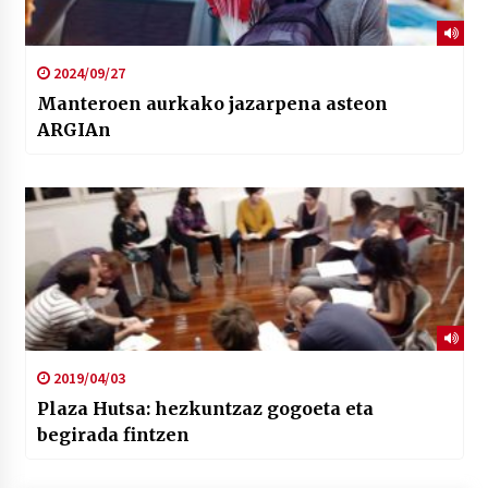
2024/09/27
Manteroen aurkako jazarpena asteon
ARGIAn
2019/04/03
Plaza Hutsa: hezkuntzaz gogoeta eta
begirada fintzen