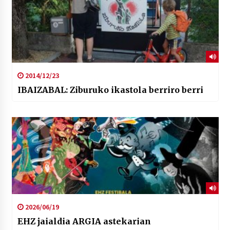
2014/12/23
IBAIZABAL: Ziburuko ikastola berriro berri
2026/06/19
EHZ jaialdia ARGIA astekarian