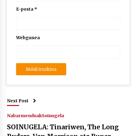
E-posta
*
Webgunea
Next Post
Nabarmenduak
Soinugela
SOINUGELA: Tinariwen, The Long