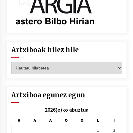
Artxiboak hilez hile
Artxiboak
hilez
hile
Artxiboa egunez egun
2026(e)ko abuztua
A
A
A
O
O
L
I
1
2