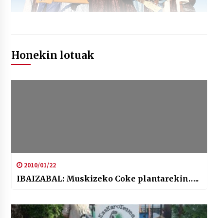
Honekin lotuak
2010/01/22
IBAIZABAL: Muskizeko Coke plantarekin…..