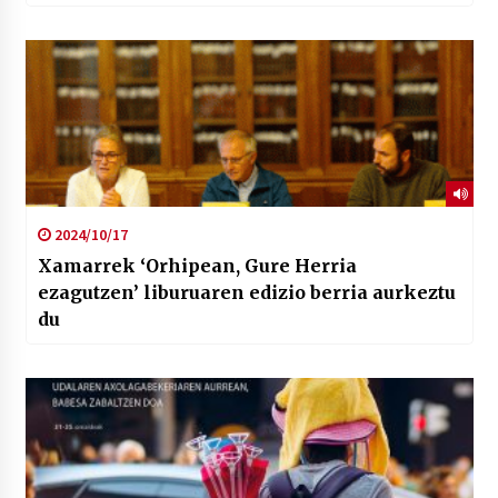
2024/10/17
Xamarrek ‘Orhipean, Gure Herria
ezagutzen’ liburuaren edizio berria aurkeztu
du