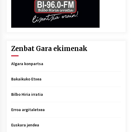
Zenbat Gara ekimenak
Algara konpartsa
Bakaikuko Etxea
Bilbo Hiria irratia
Erroa argitaletxea
Euskara jendea