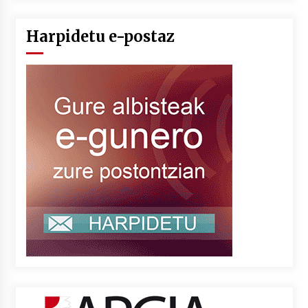
Harpidetu e-postaz