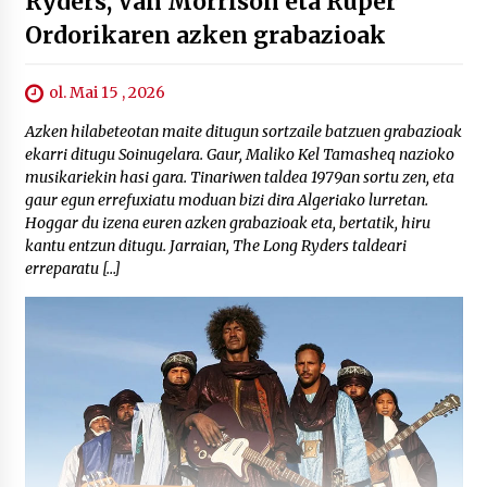
Ryders, Van Morrison eta Ruper
Ordorikaren azken grabazioak
ol. Mai 15 , 2026
Azken hilabeteotan maite ditugun sortzaile batzuen grabazioak
ekarri ditugu Soinugelara. Gaur, Maliko Kel Tamasheq nazioko
musikariekin hasi gara. Tinariwen taldea 1979an sortu zen, eta
gaur egun errefuxiatu moduan bizi dira Algeriako lurretan.
Hoggar du izena euren azken grabazioak eta, bertatik, hiru
kantu entzun ditugu. Jarraian, The Long Ryders taldeari
erreparatu […]