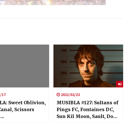
/17
2021/02/23
A: Sweet Oblivion,
MUSIBLA #127: Sultans of
anal, Scissors
Pings FC, Fontaines DC,
….
Sun Kil Moon, Sault, Don
Inorrez