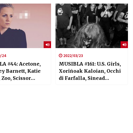
/24
2022/03/23
A #44: Acetone,
MUSIBLA #161: U.S. Girls,
y Barnett, Katie
Xoriñoak Kaloian, Occhi
 Zoo, Scissor
di Farfalla, Sinead
, Lumi
O’Brien, Liher, Turnstile,
SeiUrte