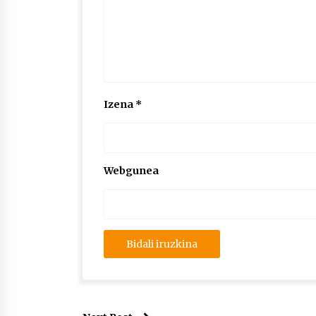
Izena
*
Webgunea