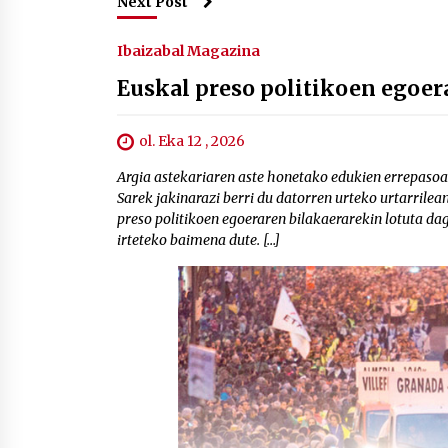
Next Post
Ibaizabal Magazina
Euskal preso politikoen egoer
ol. Eka 12 , 2026
Argia astekariaren aste honetako edukien errepasoa 
Sarek jakinarazi berri du datorren urteko urtarrile
preso politikoen egoeraren bilakaerarekin lotuta dag
irteteko baimena dute. […]