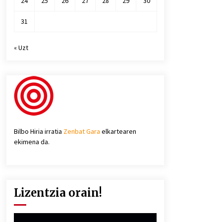
24
25
26
27
28
29
30
31
« Uzt
Bilbo Hiria irratia
Zenbat Gara
elkartearen
ekimena da.
Lizentzia orain!