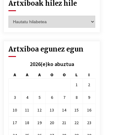
Artxiboak hilez hile
Artxiboak
hilez
hile
Artxiboa egunez egun
2026(e)ko abuztua
A
A
A
O
O
L
I
1
2
3
4
5
6
7
8
9
10
11
12
13
14
15
16
17
18
19
20
21
22
23