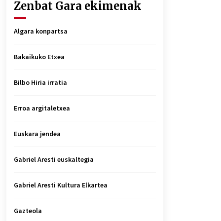
Zenbat Gara ekimenak
Algara konpartsa
Bakaikuko Etxea
Bilbo Hiria irratia
Erroa argitaletxea
Euskara jendea
Gabriel Aresti euskaltegia
Gabriel Aresti Kultura Elkartea
Gazteola