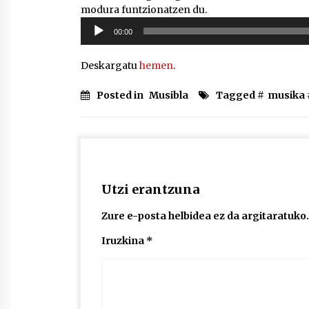
modura funtzionatzen du.
Soinu
00:00
erreproduzigailua
Deskargatu
hemen
.
Posted in
Musibla
Tagged #
musika
Utzi erantzuna
Zure e-posta helbidea ez da argitaratuko.
Iruzkina
*