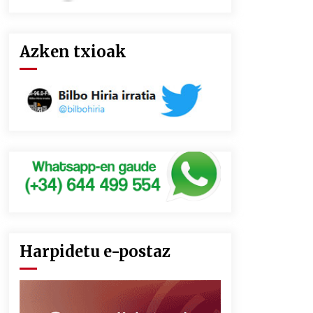
Azken txioak
Harpidetu e-postaz