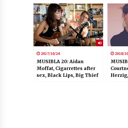
Bandini, Courtney Barnett
2017/10/24
2018/10
MUSIBLA 20: Aidan
MUSIBL
Moffat, Cigarrettes after
Courtne
sex, Black Lips, Big Thief
Herzig,
Sisters