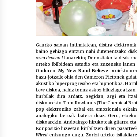
Gaurko saioan intimitatean, distira elektroni
baino gehiago entzun nahi dutenentzako disk
ozen denean I
lanarekin; Donostiako taldeak roc
urteko ibilbidean estudio eta zuzeneko lanen 
Ondoren,
My New Band Believe
proiektuaren
baxu-jotzaile ohia den Cameron Pictonek gidat
akustiko hiperprogresibo eta hipnotikoa. Hor
Lore
diskoa, nahiz tonuz askoz biluziagoa izan.
hurbilak dira ardatz. Segidan, argi eta itz
diskoarekin. Tom Rowlands (The Chemical Brot
pop elektroniko zabal eta emozionala eskaint
analogiko beroak batera doaz. Gero, etxeko
diskoarekin. Andoaingo hirukoteak gitarra eta 
Konposizio luzeetan kiribiltzen diren pasartee
Wired
entzungo dugu. Zortzi urteko isilaldiar