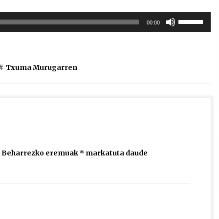
Erabili
00:00
gora/behera
gezi-
teklak
bolumena
#
Txuma Murugarren
igotzeko
edo
jaisteko.
Beharrezko eremuak
*
markatuta daude