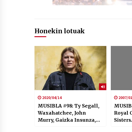
Honekin lotuak
2020/04/14
2007/01
MUSIBLA #98: Ty Segall,
MUSIBL
Waxahatchee, John
Royal C
Murry, Gaizka Insunza,
Sisters
Mugaldekoak, Xabi