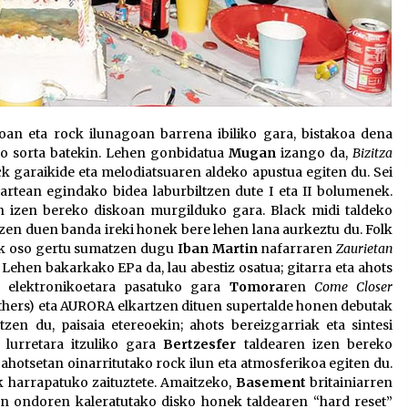
koan eta rock ilunagoan barrena ibiliko gara, bistakoa dena
o sorta batekin. Lehen gonbidatua
Mugan
izango da,
Bizitza
k garaikide eta melodiatsuaren aldeko apustua egiten du. Sei
artean egindako bidea laburbiltzen dute I eta II bolumenek.
 izen bereko diskoan murgilduko gara. Black midi taldeko
zen duen banda ireki honek bere lehen lana aurkeztu du. Folk
tik oso gertu sumatzen dugu
Iban Martin
nafarraren
Zaurietan
 Lehen bakarkako EPa da, lau abestiz osatua; gitarra eta ahots
al elektronikoetara pasatuko gara
Tomora
ren
Come Closer
hers) eta AURORA elkartzen dituen supertalde honen debutak
zen du, paisaia etereoekin; ahots bereizgarriak eta sintesi
 lurretara itzuliko gara
Bertzesfer
taldearen izen bereko
ahotsetan oinarritutako rock ilun eta atmosferikoa egiten du.
k harrapatuko zaituztete. Amaitzeko,
Basement
britainiarren
en ondoren kaleratutako disko honek taldearen “hard reset”