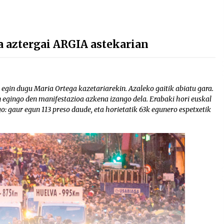
a aztergai ARGIA astekarian
egin dugu Maria Ortega kazetariarekin. Azaleko gaitik abiatu gara.
an egingo den manifestazioa azkena izango dela. Erabaki hori euskal
o: gaur egun 113 preso daude, eta horietatik 63k egunero espetxetik