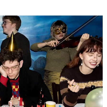
2026/07/15
Larunbatean Plentziako Itsas
Martxa ospatuko da
2026/07/07
SOINUGELA: Paul McCartney eta
Ringo Starr-en lan berriak
2026/07/03