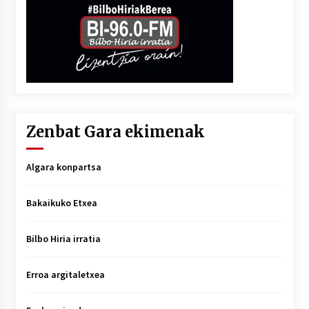
Zenbat Gara ekimenak
Algara konpartsa
Bakaikuko Etxea
Bilbo Hiria irratia
Erroa argitaletxea