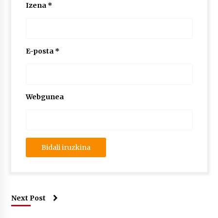
Izena
*
E-posta
*
Webgunea
Next Post