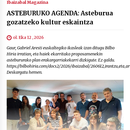
Ibaizabal Magazina
ASTEBURUKO AGENDA: Asteburua
gozatzeko kultur eskaintza
ol. Eka 12 , 2026
Gaur, Gabriel Aresti euskaltegiko ikasleak izan ditugu Bilbo
Hiria irratian, eta haiek ekarritako proposamenekin
astebururako plan erakargarriakekarri dizkigute. Ez galdu.
https://bilbohiria.com/docs2/2026/ibaizabal/260612_irantzu_eta_
Deskargatu hemen.