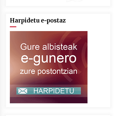
Harpidetu e-postaz