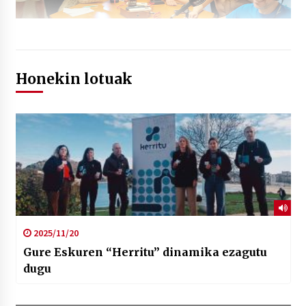
Honekin lotuak
2025/11/20
Gure Eskuren “Herritu” dinamika ezagutu
dugu