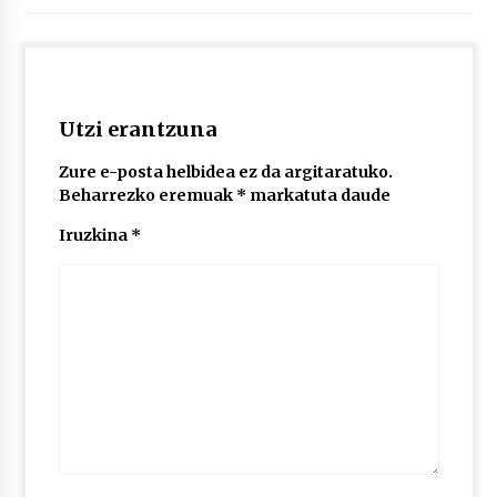
Utzi erantzuna
Zure e-posta helbidea ez da argitaratuko.
Beharrezko eremuak
*
markatuta daude
Iruzkina
*