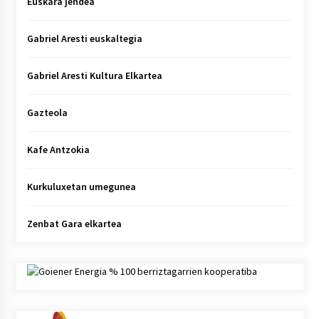
Euskara jendea
Gabriel Aresti euskaltegia
Gabriel Aresti Kultura Elkartea
Gazteola
Kafe Antzokia
Kurkuluxetan umegunea
Zenbat Gara elkartea