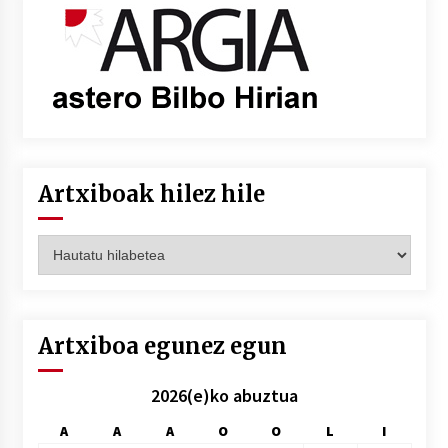
Artxiboak hilez hile
Artxiboak
hilez
hile
Artxiboa egunez egun
2026(e)ko abuztua
A
A
A
O
O
L
I