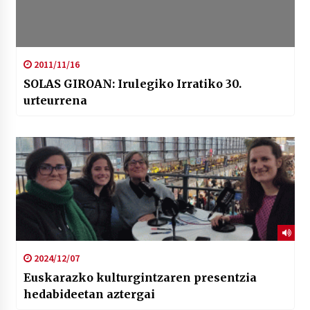
2011/11/16
SOLAS GIROAN: Irulegiko Irratiko 30.
urteurrena
2024/12/07
Euskarazko kulturgintzaren presentzia
hedabideetan aztergai