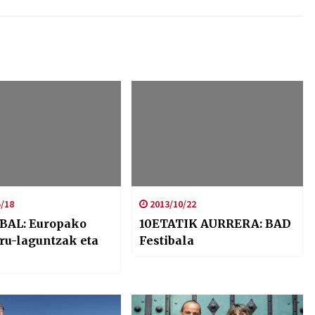
/18
2013/10/22
BAL: Europako
10ETATIK AURRERA: BAD
iru-laguntzak eta
Festibala