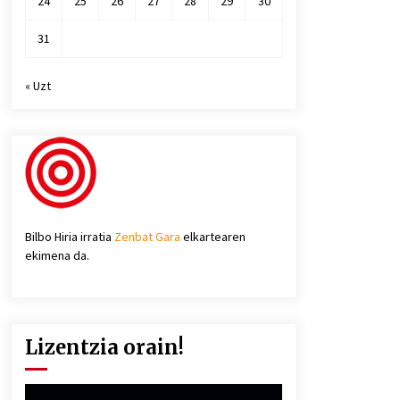
24
25
26
27
28
29
30
31
« Uzt
Bilbo Hiria irratia
Zenbat Gara
elkartearen
ekimena da.
Lizentzia orain!