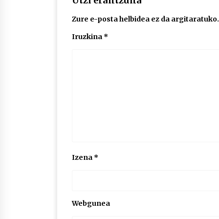
Utzi erantzuna
Zure e-posta helbidea ez da argitaratuko.
Iruzkina
*
Izena
*
Webgunea