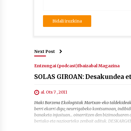
Next Post
Entzungai (podcast)
Ibaizabal Magazina
SOLAS GIROAN: Desakundea eta
al. Ots 7 , 2011
Iñaki Barzena Ekologistak Martxan-eko taldekideak, 
berri ekarri digu; neurrigabeko kontsumoan, indibid
banaketa injustuan… oinarritzen den bizimoduaren au
bertako eta nazioarteko zenbait adituk. DESKARGA