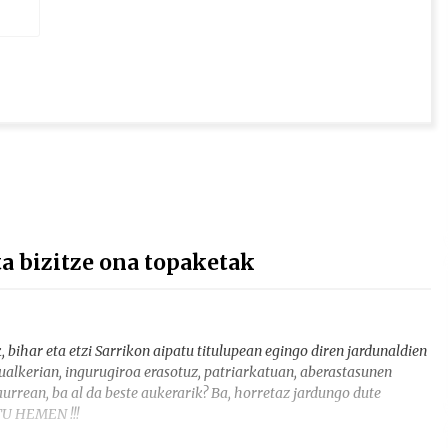
 bizitze ona topaketak
bihar eta etzi Sarrikon aipatu titulupean egingo diren jardunaldien
ualkerian, ingurugiroa erasotuz, patriarkatuan, aberastasunen
rrean, ba al da beste aukerarik? Ba, horretaz jardungo dute
TU HEMEN !!!