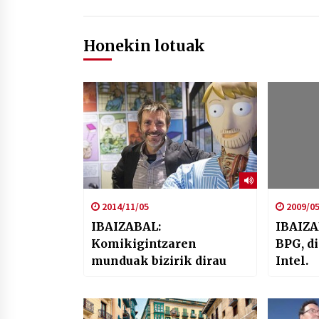
Honekin lotuak
2014/11/05
2009/05
IBAIZABAL:
IBAIZA
Komikigintzaren
BPG, d
munduak bizirik dirau
Intel.