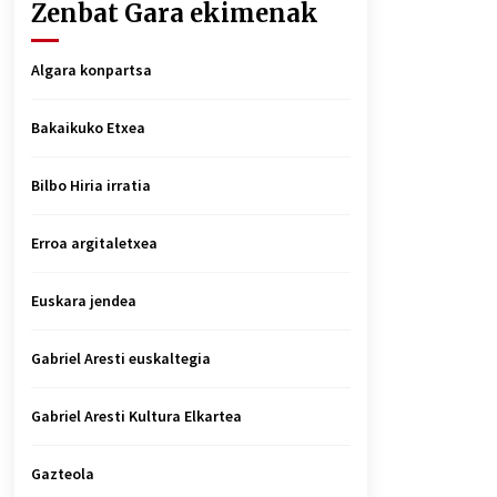
Zenbat Gara ekimenak
Algara konpartsa
Bakaikuko Etxea
Bilbo Hiria irratia
Erroa argitaletxea
Euskara jendea
Gabriel Aresti euskaltegia
Gabriel Aresti Kultura Elkartea
Gazteola