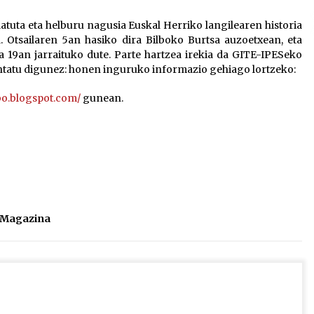
2026/07/15
tuta eta helburu nagusia Euskal Herriko langilearen historia
. Otsailaren 5an hasiko dira Bilboko Burtsa auzoetxean, eta
Larunbatean Plentziako Itsas
eta 19an jarraituko dute. Parte hartzea irekia da GITE-IPESeko
Martxa ospatuko da
ntatu digunez: honen inguruko informazio gehiago lortzeko:
2026/07/07
ilbo.blogspot.com/
gunean.
SOINUGELA: Paul McCartney eta
Ringo Starr-en lan berriak
2026/07/03
l Magazina