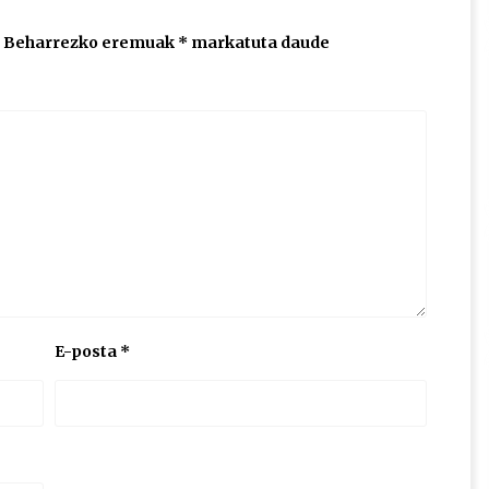
Beharrezko eremuak
*
markatuta daude
E-posta
*