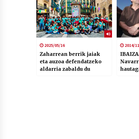
2025/05/16
2014/11
Zaharrean berrik jaiak
IBAIZA
eta auzoa defendatzeko
Navarr
aldarria zabaldu du
hautag