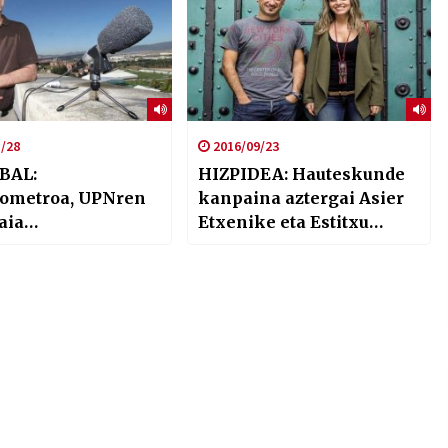
/28
2016/09/23
BAL:
HIZPIDEA: Hauteskunde
ometroa, UPNren
kanpaina aztergai Asier
aia…
Etxenike eta Estitxu
Garairekin (Argia
astekaria 2522 zenbakia)