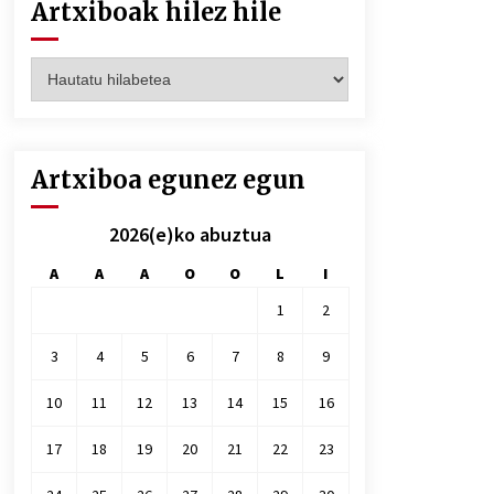
Artxiboak hilez hile
Artxiboak
hilez
hile
Artxiboa egunez egun
2026(e)ko abuztua
A
A
A
O
O
L
I
1
2
3
4
5
6
7
8
9
10
11
12
13
14
15
16
17
18
19
20
21
22
23