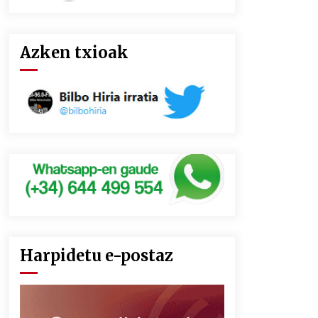
Azken txioak
Harpidetu e-postaz