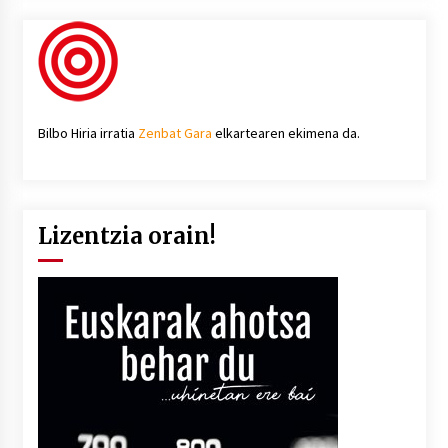
Bilbo Hiria irratia
Zenbat Gara
elkartearen ekimena da.
Lizentzia orain!