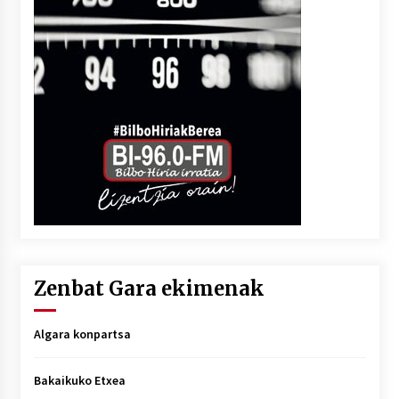
Zenbat Gara ekimenak
Algara konpartsa
Bakaikuko Etxea