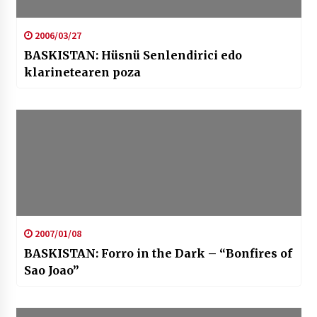
2006/03/27
BASKISTAN: Hüsnü Senlendirici edo
klarinetearen poza
2007/01/08
BASKISTAN: Forro in the Dark – “Bonfires of
Sao Joao”