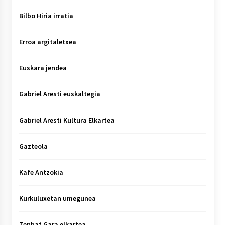
Bilbo Hiria irratia
Erroa argitaletxea
Euskara jendea
Gabriel Aresti euskaltegia
Gabriel Aresti Kultura Elkartea
Gazteola
Kafe Antzokia
Kurkuluxetan umegunea
Zenbat Gara elkartea