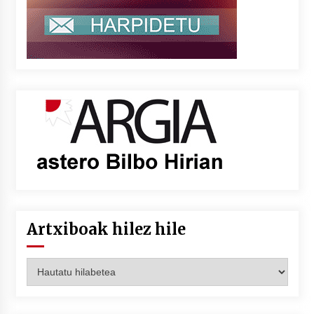
Artxiboak hilez hile
Artxiboak
hilez
hile