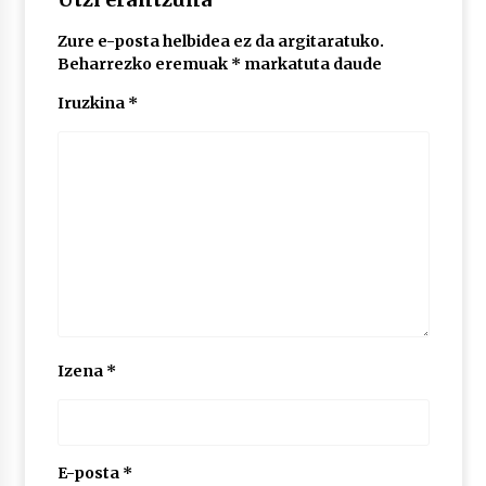
Zure e-posta helbidea ez da argitaratuko.
POTTO: San Pedro jaietako bertso-saioa
Beharrezko eremuak
*
markatuta daude
2026/07/09
Iruzkina
*
Larunbatean Plentziako Itsas Martxa ospatuko
da
2026/07/07
LIBURUEN ERREPUBLIKA TXIKIA: Hiragana akats
isil batekin dator beti
2026/07/07
Auritz Iñurrietaren margoak ikusgai
Izena
*
Uribitarte40 aretoan
2026/07/03
SOINUGELA: Paul McCartney eta Ringo Starr-en
lan berriak
E-posta
*