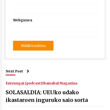
2026/07/03
MUSIBLA #297: Bide, Boards Of Canada, Somak,
Tiga, Twisted Teens, Underscores, Habia
Webgunea
2026/07/02
Next Post
Entzungai (podcast)
Ibaizabal Magazina
SOLASALDIA: UEUko udako
ikastaroen inguruko saio sorta