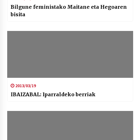
Bilgune feministako Maitane eta Hegoaren
bisita
2013/03/19
IBAIZABAL: Iparraldeko berriak