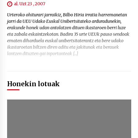
al. Uzt 23 , 2007
Urteroko ohiturari jarraikiz, Bilbo Hiria irratia harremanetan
jarri da UEU Udako Euskal Unibertsitateko arduradunekin,
erakunde honek udan antolatzen dituen ikastaroen berri luze
eta zabala eskaintzekotan. Badira 35 urte UEUk pauso sendoak
ematen diharduela euskal unibertsitaterantz eta bere udako
ikastaroetan biltzen diren aditu eta jakitunak eta berauek
lantzen dituzten gai inportanteak […]
Honekin lotuak