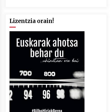
Lizentzia orain!