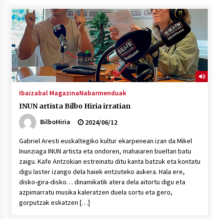
“Hiztegi bat” Gorka Urbizuk idatzitako letren
hiztegia
2026/07/23
Bakaikuko barnetegitik gazteek egindako saio
berezia
2026/07/16
Ibaizabal Magazina
Nabarmenduak
INUN artista Bilbo Hiria irratian
Tuba eta bonbardinoaren astea, Bilboko
Kontserbatorioan protagonista
BilboHiria
2024/06/12
2026/07/16
Gabriel Aresti euskaltegiko kultur ekarpenean izan da Mikel
Inunziaga INUN artista eta ondoren, mahaiaren bueltan batu
Auzoportala : 1×04 Auzofoniak
zaigu. Kafe Antzokian estreinatu ditu kanta batzuk eta kontatu
2026/07/15
digu laster izango dela haiek entzuteko aukera. Hala ere,
disko-gira-disko… dinamikatik atera dela aitortu digu eta
azpimarratu musika kaleratzen duela sortu eta gero,
Gaur abitua da Bilbao bbk live jaialdia
gorputzak eskatzen […]
2026/07/09