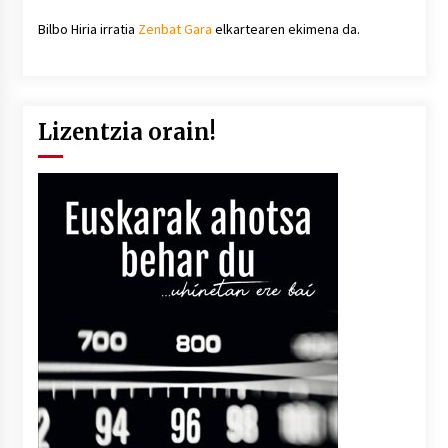
Bilbo Hiria irratia
Zenbat Gara
elkartearen ekimena da.
Lizentzia orain!