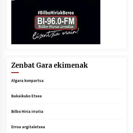
Zenbat Gara ekimenak
Algara konpartsa
Bakaikuko Etxea
Bilbo Hiria irratia
Erroa argitaletxea