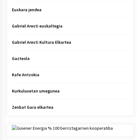
Euskara jendea
Gabriel Aresti euskaltegia
Gabriel Aresti Kultura Elkartea
Gazteola
Kafe Antzokia
Kurkuluxetan umegunea
Zenbat Gara elkartea