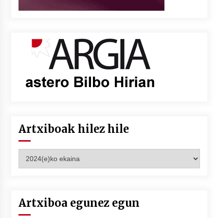
Artxiboak hilez hile
Artxiboak
hilez
hile
Artxiboa egunez egun