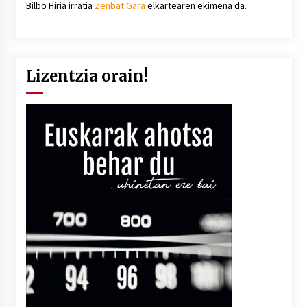
Bilbo Hiria irratia
Zenbat Gara
elkartearen ekimena da.
Lizentzia orain!