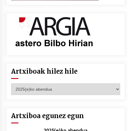
Artxiboak hilez hile
Artxiboak
hilez
hile
Artxiboa egunez egun
2025(e)ko abendua