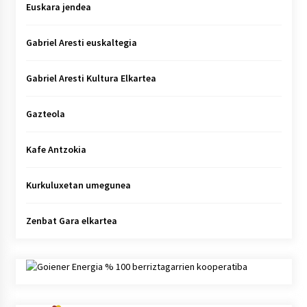
Euskara jendea
Gabriel Aresti euskaltegia
Gabriel Aresti Kultura Elkartea
Gazteola
Kafe Antzokia
Kurkuluxetan umegunea
Zenbat Gara elkartea