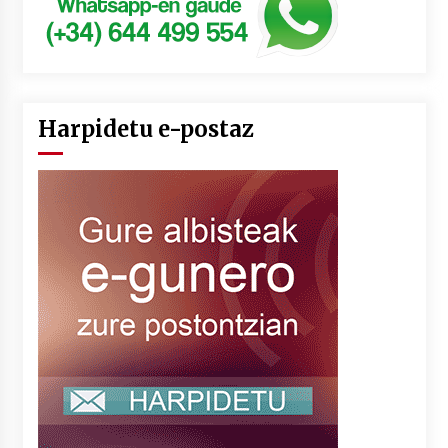
Harpidetu e-postaz