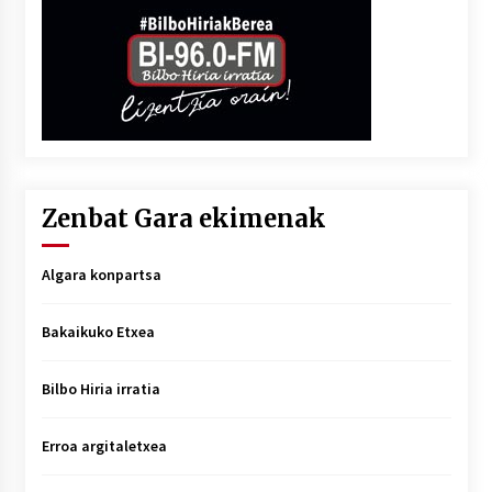
Zenbat Gara ekimenak
Algara konpartsa
Bakaikuko Etxea
Bilbo Hiria irratia
Erroa argitaletxea