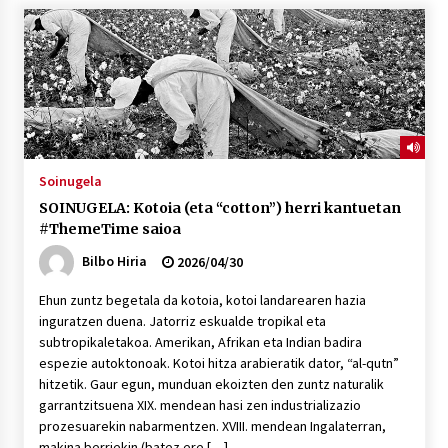
2026/07/03
MUSIBLA #297: Bide, Boards Of Canada, Somak,
Tiga, Twisted Teens, Underscores, Habia
2026/07/02
Soinugela
SOINUGELA: Kotoia (eta “cotton”) herri kantuetan
#ThemeTime saioa
Bilbo Hiria
2026/04/30
Ehun zuntz begetala da kotoia, kotoi landarearen hazia
inguratzen duena. Jatorriz eskualde tropikal eta
subtropikaletakoa. Amerikan, Afrikan eta Indian badira
espezie autoktonoak. Kotoi hitza arabieratik dator, “al-qutn”
hitzetik. Gaur egun, munduan ekoizten den zuntz naturalik
garrantzitsuena XIX. mendean hasi zen industrializazio
prozesuarekin nabarmentzen. XVIII. mendean Ingalaterran,
makina berriekin (batez ere […]