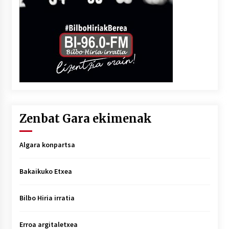
Zenbat Gara ekimenak
Algara konpartsa
Bakaikuko Etxea
Bilbo Hiria irratia
Erroa argitaletxea