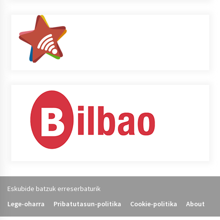
Eskubide batzuk erreserbaturik
Lege-oharra
Pribatutasun-politika
Cookie-politika
About