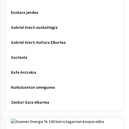
Euskara jendea
Gabriel Aresti euskaltegia
Gabriel Aresti Kultura Elkartea
Gazteola
Kafe Antzokia
Kurkuluxetan umegunea
Zenbat Gara elkartea