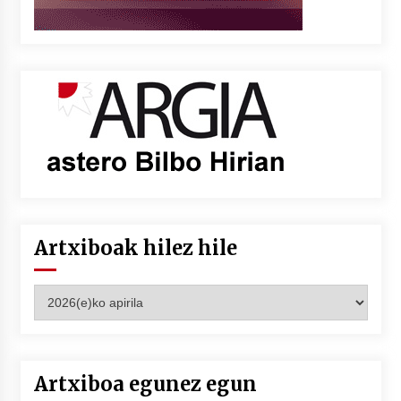
Artxiboak hilez hile
Artxiboak
hilez
hile
Artxiboa egunez egun