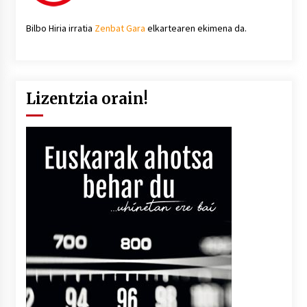
Bilbo Hiria irratia
Zenbat Gara
elkartearen ekimena da.
Lizentzia orain!