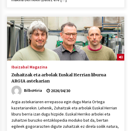
Ibaizabal Magazina
Zuhaitzak eta arbolak Euskal Herrian liburua
ARGIA astekarian
BilboHiria
2026/04/30
Argia astekariaren errepasoa egin dugu Maria Ortega
kazetariarekin. Lehenik, Zuhaitzak eta arbolak Euskal Herrian
liburu berria izan dugu hizpide. Euskal Herriko arbolei eta
zuhaitzei buruzko entziklopedia moduko bat da, bertan
egileek gogorarazten digute zuhaitzak ez direla soilik natura,